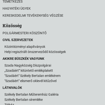
TEMETKEZÉS
HAGYATÉKI ÜGYEK
KERESKEDELMI TEVÉKENYSÉG VÉGZÉSE
Közösség
POLGÁRMESTERI KÖSZÖNTŐ
CIVIL SZERVEZETEK
Közintézményi alapítványok
Helyi regisztrált önszerveződő közösségek
AKIKRE BÜSZKÉK VAGYUNK
Szada Nagyközség Díszpolgárai
„Szadáért” kitüntető emlékplakett
"Szadáért" Székely Bertalan emlékérem
"Szadáért" elismerő oklevél kitűzővel
LÁTNIVALÓK
Székely Bertalan Műteremház Galéria
Székely Bertalan síremléke
Tájház