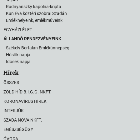
Rudnyánszky kápolna-kripta
Kun Éva köztéri szobrai Szadán
Emlékhelyeink, emlékműveink
EGYHÁZI ÉLET
ÁLLANDÓ RENDEZVÉNYEINK
Székely Bertalan Emlékünnepség
Hősök napja
Idősek napja
Hírek
ÖSSZES
ZÖLD HÍD B.I.G.G. NKFT.
KORONAVÍRUS HÍREK
INTERJÚK
SZADA NOVA NKFT.
EGÉSZSÉGÜGY
ÓVODA