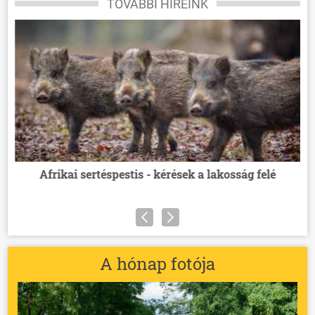
TOVÁBBI HÍREINK
g
Afrikai sertéspestis - kérések a lakosság felé
T
A hónap fotója