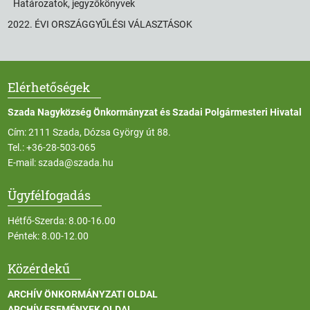
Határozatok, jegyzőkönyvek
2022. ÉVI ORSZÁGGYŰLÉSI VÁLASZTÁSOK
Elérhetőségek
Szada Nagyközség Önkormányzat és Szadai Polgármesteri Hivatal
Cím: 2111 Szada, Dózsa György út 88.
Tel.:
+36-28-503-065
E-mail:
szada@szada.hu
Ügyfélfogadás
Hétfő-Szerda: 8.00-16.00
Péntek: 8.00-12.00
Közérdekű
ARCHÍV ÖNKORMÁNYZATI OLDAL
ARCHÍV ESEMÉNYEK OLDAL