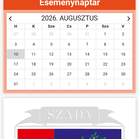
Eseménynaptár
2026. AUGUSZTUS
H
K
Sze
Cs
P
Szo
V
27
28
29
30
31
1
2
3
4
5
6
7
8
9
10
11
12
13
14
15
16
17
18
19
20
21
22
23
24
25
26
27
28
29
30
31
1
2
3
4
5
6
ÖNKORMÁNYZAT
ÜGYINTÉZÉS