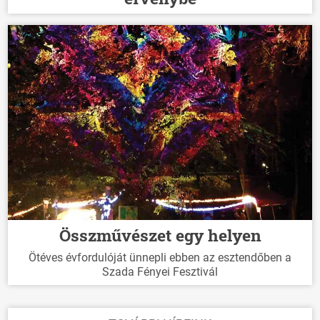
Összművészet egy helyen
Ötéves évfordulóját ünnepli ebben az esztendőben a
Szada Fényei Fesztivál