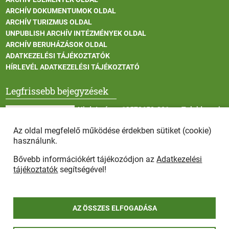
ARCHÍV DOKUMENTUMOK OLDAL
ARCHÍV TURIZMUS OLDAL
UNPUBLISH ARCHÍV INTÉZMÉNYEK OLDAL
ARCHÍV BERUHÁZÁSOK OLDAL
ADATKEZELÉSI TÁJÉKOZTATÓK
HÍRLEVÉL ADATKEZELÉSI TÁJÉKOZTATÓ
Legfrissebb bejegyzések
Hirdetmény - 13572650-301 sz. Tulajdonosi
Közösség tulajdonosi gyűlése
Az oldal megfelelő működése érdekben sütiket (cookie)
használunk.
Bővebb információkért tájékozódjon az
Adatkezelési
II. fokú hőségriasztás
tájékoztatók
segítségével!
AZ ÖSSZES ELFOGADÁSA