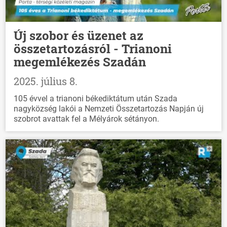
HÍREK
VÁLASZTÁSOK
Új szobor és üzenet az
összetartozásról - Trianoni
megemlékezés Szadán
2025. július 8.
105 évvel a trianoni békediktátum után Szada
nagyközség lakói a Nemzeti Összetartozás Napján új
szobrot avattak fel a Mélyárok sétányon.