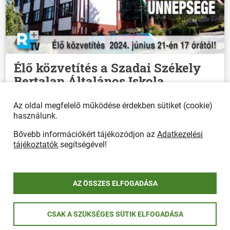
Élő közvetítés a Szadai Székely
Bertalan Általános Iskola
Ballagási Ünnepségéről
Az oldal megfelelő működése érdekben sütiket (cookie)
2024. június 23.
használunk.
Bővebb információkért tájékozódjon az
Adatkezelési
tájékoztatók
segítségével!
AZ ÖSSZES ELFOGADÁSA
CSAK A SZÜKSÉGES SÜTIK ELFOGADÁSA