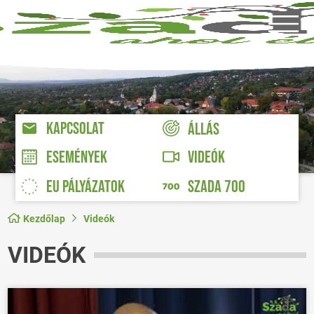
KAPCSOLAT
ÁLLÁS
VIDEÓK
ESEMÉNYEK
EU PÁLYÁZATOK
SZADA 700
Kezdőlap
Videók
VIDEÓK