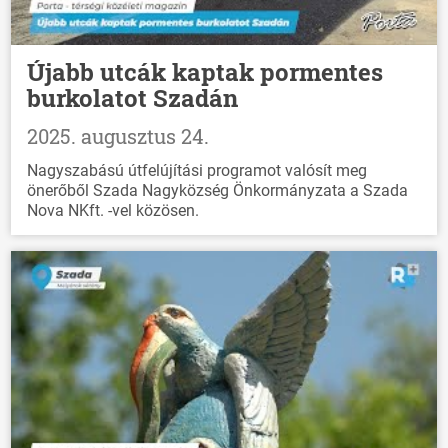
Újabb utcák kaptak pormentes
burkolatot Szadán
2025. augusztus 24.
Nagyszabású útfelújítási programot valósít meg
önerőből Szada Nagyközség Önkormányzata a Szada
Nova NKft. -vel közösen.
ÖNKORMÁNYZAT
ÜGYINTÉZÉS
KÖZÖSSÉG