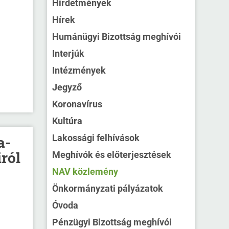
Hirdetmények
Hírek
Humánügyi Bizottság meghívói
Interjúk
Intézmények
Jegyző
Koronavírus
Kultúra
Lakossági felhívások
a-
ról
Meghívók és előterjesztések
NAV közlemény
Önkormányzati pályázatok
Óvoda
Pénzügyi Bizottság meghívói