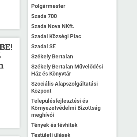
Polgármester
Szada 700
Szada Nova NKft.
Szadai Községi Piac
BE!
Szadai SE
ő
Székely Bertalan
n
Székely Bertalan Művelődési
Ház és Könyvtár
Szociális Alapszolgáltatási
Központ
Településfejlesztési és
Környezetvédelmi Bizottság
meghívói
Tények és tévhitek
Testületi ülések