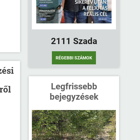
2111 Szada
RÉGEBBI SZÁMOK
zési
Legfrissebb
ről
bejegyzések