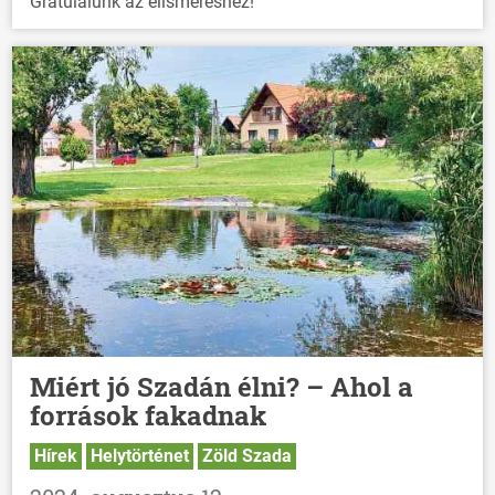
Gratulálunk az elismeréshez!
Miért jó Szadán élni? – Ahol a
források fakadnak
Hírek
Helytörténet
Zöld Szada