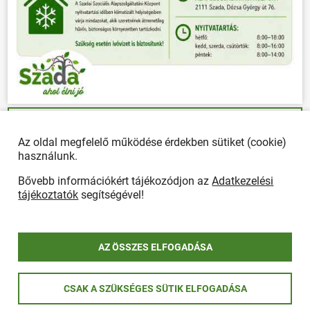
ÖSSZES PLAKÁT
Az oldal megfelelő működése érdekben sütiket (cookie)
használunk.
Bővebb információkért tájékozódjon az
Adatkezelési
Önkormányzat
tájékoztatók
segítségével!
POLGÁRMESTERI HIVATAL
Ügyfélfogadás, elérhetőségek
Polgármesteri Hivatal
AZ ÖSSZES ELFOGADÁSA
Rendeletek
Hirdetmények
CSAK A SZÜKSÉGES SÜTIK ELFOGADÁSA
ÖNKORMÁNYZAT