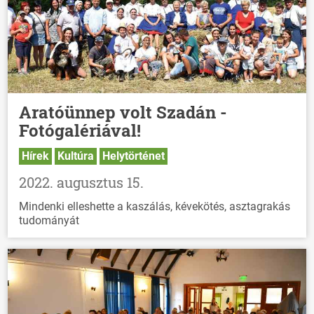
HÍREK
VÁLASZTÁSOK
Aratóünnep volt Szadán -
Fotógalériával!
Hírek
Kultúra
Helytörténet
2022. augusztus 15.
Mindenki elleshette a kaszálás, kévekötés, asztagrakás
tudományát