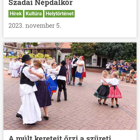
Szadai Népdalkör
Hírek
Kultúra
Helytörténet
2023. november 5.
A múlt kereteit őrzi a szüreti