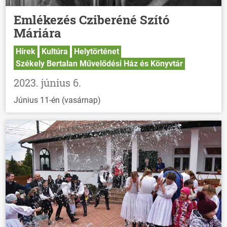
Emlékezés Cziberéné Szító
Máriára
Hírek
Kultúra
Helytörténet
Székely Bertalan Művelődési Ház és Könyvtár
2023. június 6.
Június 11-én (vasárnap)