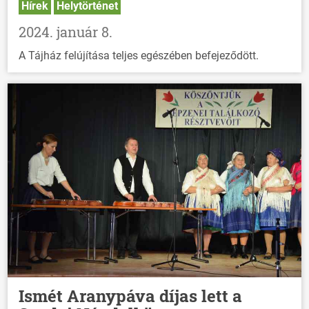
Hírek
Helytörténet
2024. január 8.
A Tájház felújítása teljes egészében befejeződött.
Ismét Aranypáva díjas lett a