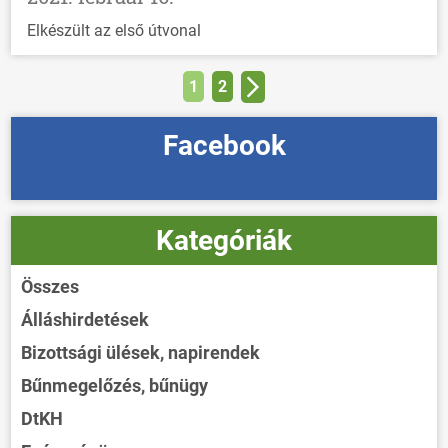
Elkészült az első útvonal
1
2
Facebook
Kategóriák
Összes
Álláshirdetések
Bizottsági ülések, napirendek
Bűnmegelőzés, bűnügy
DtKH