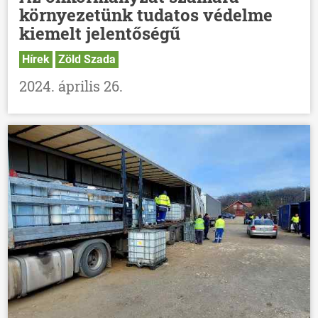
környezetünk tudatos védelme
HÍREK
kiemelt jelentőségű
VÁLASZTÁSOK
Hírek
Zöld Szada
2024. április 26.