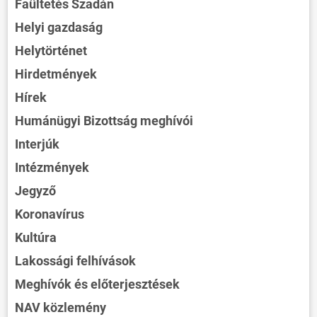
Faültetés Szadán
Helyi gazdaság
Helytörténet
Hirdetmények
Hírek
Humánügyi Bizottság meghívói
Interjúk
Intézmények
Jegyző
Koronavírus
Kultúra
Lakossági felhívások
Meghívók és előterjesztések
NAV közlemény