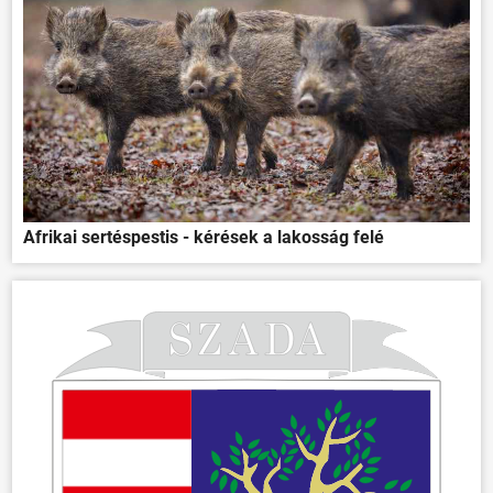
Afrikai sertéspestis - kérések a lakosság felé