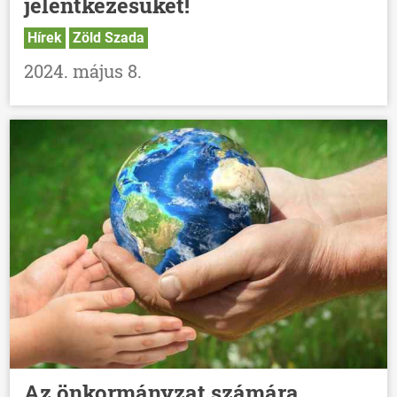
jelentkezésüket!
Hírek
Zöld Szada
2024. május 8.
ÖNKORMÁNYZAT
ÜGYINTÉZÉS
Az önkormányzat számára
KÖZÖSSÉG