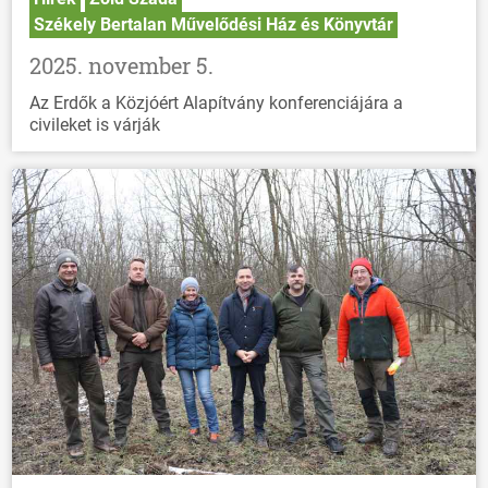
Székely Bertalan Művelődési Ház és Könyvtár
2025. november 5.
Az Erdők a Közjóért Alapítvány konferenciájára a
civileket is várják