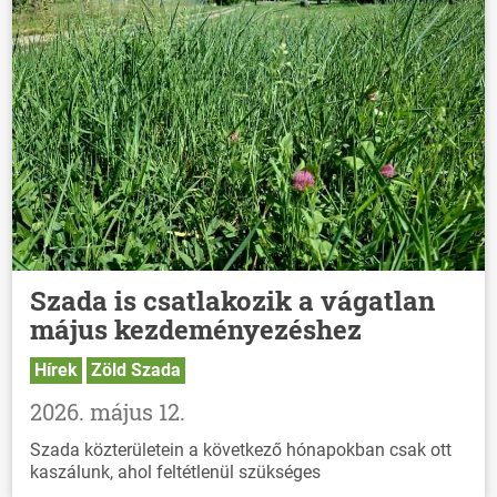
Szada is csatlakozik a vágatlan
május kezdeményezéshez
Hírek
Zöld Szada
2026. május 12.
Szada közterületein a következő hónapokban csak ott
kaszálunk, ahol feltétlenül szükséges