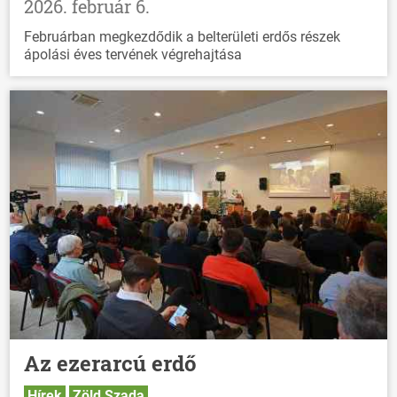
2026. február 6.
Februárban megkezdődik a belterületi erdős részek
ápolási éves tervének végrehajtása
Az ezerarcú erdő
Hírek
Zöld Szada