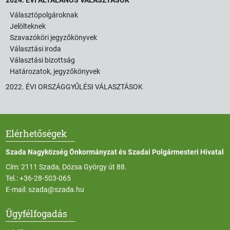
Választópolgároknak
Jelölteknek
Szavazóköri jegyzőkönyvek
Választási iroda
Választási bizottság
Határozatok, jegyzőkönyvek
2022. ÉVI ORSZÁGGYŰLÉSI VÁLASZTÁSOK
Elérhetőségek
Szada Nagyközség Önkormányzat és Szadai Polgármesteri Hivatal
Cím: 2111 Szada, Dózsa György út 88.
Tel.:
+36-28-503-065
E-mail:
szada@szada.hu
Ügyfélfogadás