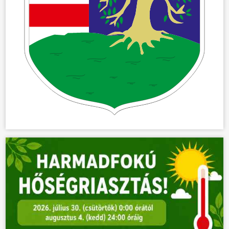
ÖNKORMÁNYZAT
ÜGYINTÉZÉS
KÖZÖSSÉG
HÍREK
VÁLASZTÁSOK