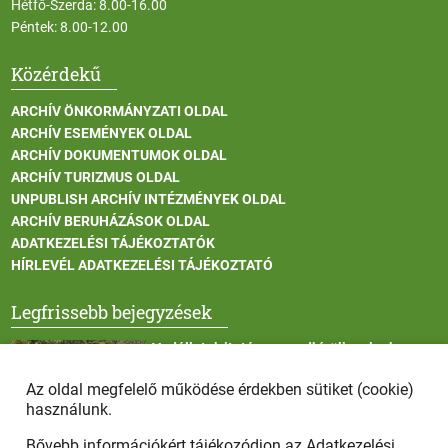
Hétfő-Szerda: 8.00-16.00
Péntek: 8.00-12.00
Közérdekű
ARCHÍV ÖNKORMÁNYZATI OLDAL
ARCHÍV ESEMÉNYEK OLDAL
ARCHÍV DOKUMENTUMOK OLDAL
ARCHÍV TURIZMUS OLDAL
UNPUBLISH ARCHÍV INTÉZMÉNYEK OLDAL
ARCHÍV BERUHÁZÁSOK OLDAL
ADATKEZELÉSI TÁJÉKOZTATÓK
HÍRLEVÉL ADATKEZELÉSI TÁJÉKOZTATÓ
Legfrissebb bejegyzések
Vadállatok itatása a rendkívüli melegben
Az oldal megfelelő működése érdekben sütiket (cookie)
használunk.
Bővebb információkért tájékozódjon az
Adatkezelési