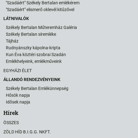
"Szadáért" Székely Bertalan emlékérem
"Szadáért" elismerő oklevél kitűzővel
LÁTNIVALÓK
Székely Bertalan Műteremház Galéria
Székely Bertalan síremléke
Tájház
Rudnyánszky kápolna-kripta
Kun Éva köztéri szobrai Szadán
Emlékhelyeink, emlékműveink
EGYHÁZI ÉLET
ÁLLANDÓ RENDEZVÉNYEINK
Székely Bertalan Emlékünnepség
Hősök napja
Idősek napja
Hírek
ÖSSZES
ZÖLD HÍD B.I.G.G. NKFT.