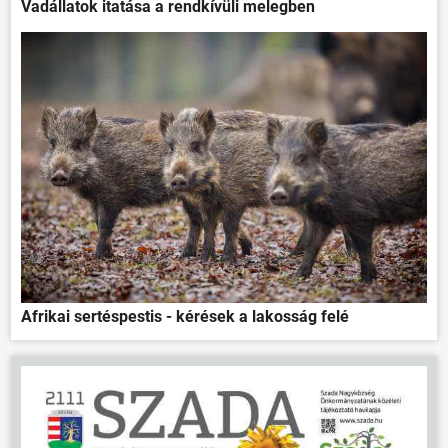
Vadállatok itatása a rendkívüli melegben
Afrikai sertéspestis - kérések a lakosság felé