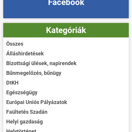
Facebook
Kategóriák
Összes
Álláshirdetések
Bizottsági ülések, napirendek
Bűnmegelőzés, bűnügy
DtKH
Egészségügy
Európai Uniós Pályázatok
Faültetés Szadán
Helyi gazdaság
Helytörténet