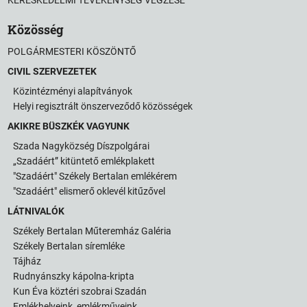
Közösség
POLGÁRMESTERI KÖSZÖNTŐ
CIVIL SZERVEZETEK
Közintézményi alapítványok
Helyi regisztrált önszerveződő közösségek
AKIKRE BÜSZKÉK VAGYUNK
Szada Nagyközség Díszpolgárai
„Szadáért” kitüntető emlékplakett
"Szadáért" Székely Bertalan emlékérem
"Szadáért" elismerő oklevél kitűzővel
LÁTNIVALÓK
Székely Bertalan Műteremház Galéria
Székely Bertalan síremléke
Tájház
Rudnyánszky kápolna-kripta
Kun Éva köztéri szobrai Szadán
Emlékhelyeink, emlékműveink