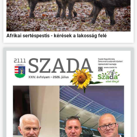
Afrikai sertéspestis - kérések a lakosság felé