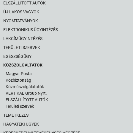
ELSZÁLLÍTOTT AUTÓK
ÚJ LAKOS VAGYOK
NYOMTATVÁNYOK
ELEKTRONIKUS ÜGYINTÉZÉS
LAKCÍMÜGYINTÉZÉS
TERÜLETI SZERVEK
EGÉSZSÉGÜGY
KÖZSZOLGÁLTATÓK
Magyar Posta
Közbiztonság
Közműszolgálatatók
VERTIKAL Group Nyrt.
ELSZÁLLÍTOTT AUTÓK
Területi szervek
TEMETKEZÉS
HAGYATÉKI ÜGYEK
KERESKEDELMI TEVÉKENYSÉG VÉGZÉSE