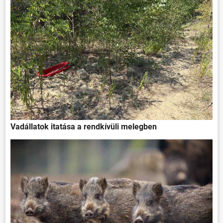
Vadállatok itatása a rendkívüli melegben