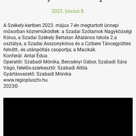
2023. június 8.
A Székely-kertben 2023. május 7-én megtartott ünnepi
műsorban közreműködtek: a Szadai Szólamok Nagyközségi
Kórus, a Szadai Székely Bertalan Általános Iskola 2.a
osztálya, a Szadai Asszonykórus és a Czibere Táncegyüttes
felnőtt-, és utánpótlás csoportja; a Macikák.
Konferál: Antal Édua
Operatőr: Szabadi Mónika, Bercsényi Gábor, Szabadi Sára
Vágó, felelős-szerkesztő: Szabadi Attila
Gyártásvezető: Szabadi Mónika
www.regioplusztv.hu
2023©