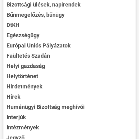
Bizottsági ülések, napirendek
Bűnmegelőzés, bűnügy
DtKH
Egészségügy
Európai Uniós Pályázatok
Faültetés Szadán
Helyi gazdaság
Helytörténet
Hirdetmények
Hírek
Humánügyi Bizottság meghívói
Interjúk
Intézmények
Jegyző