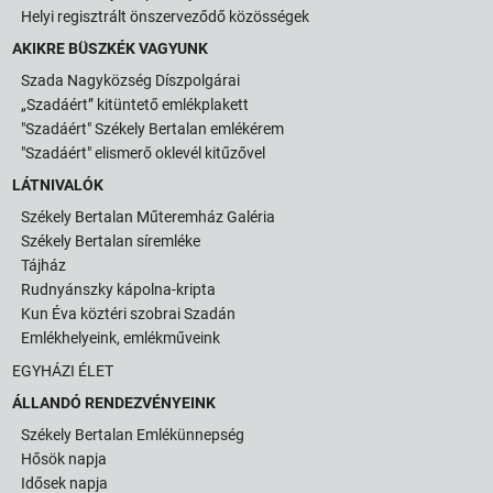
Helyi regisztrált önszerveződő közösségek
AKIKRE BÜSZKÉK VAGYUNK
Szada Nagyközség Díszpolgárai
„Szadáért” kitüntető emlékplakett
"Szadáért" Székely Bertalan emlékérem
"Szadáért" elismerő oklevél kitűzővel
LÁTNIVALÓK
Székely Bertalan Műteremház Galéria
Székely Bertalan síremléke
Tájház
Rudnyánszky kápolna-kripta
Kun Éva köztéri szobrai Szadán
Emlékhelyeink, emlékműveink
EGYHÁZI ÉLET
ÁLLANDÓ RENDEZVÉNYEINK
Székely Bertalan Emlékünnepség
Hősök napja
Idősek napja