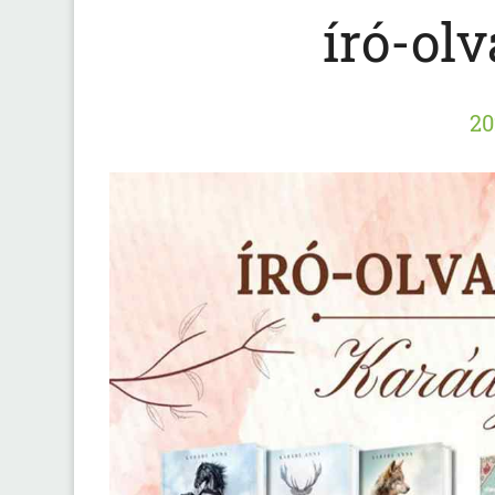
író-olv
20