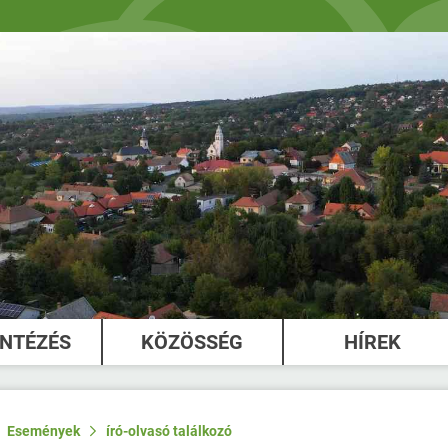
INTÉZÉS
KÖZÖSSÉG
HÍREK
Események
író-olvasó találkozó