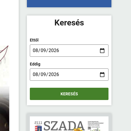
Keresés
Ettől
Eddig
KERESÉS