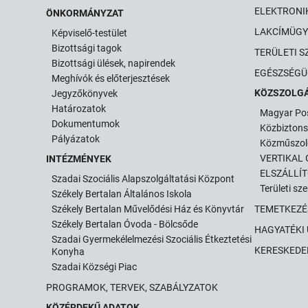
ELEKTRONI
ÖNKORMÁNYZAT
LAKCÍMÜGY
Képviselő-testület
Bizottsági tagok
TERÜLETI S
Bizottsági ülések, napirendek
EGÉSZSÉGÜ
Meghívók és előterjesztések
KÖZSZOLG
Jegyzőkönyvek
Határozatok
Magyar Po
Dokumentumok
Közbizton
Pályázatok
Közműszol
VERTIKAL G
INTÉZMÉNYEK
ELSZÁLLÍ
Szadai Szociális Alapszolgáltatási Központ
Területi sz
Székely Bertalan Általános Iskola
Székely Bertalan Művelődési Ház és Könyvtár
TEMETKEZÉ
Székely Bertalan Óvoda - Bölcsőde
HAGYATÉKI
Szadai Gyermekélelmezési Szociális Étkeztetési
KERESKEDE
Konyha
Szadai Községi Piac
PROGRAMOK, TERVEK, SZABÁLYZATOK
KÖZÉRDEKŰ ADATOK