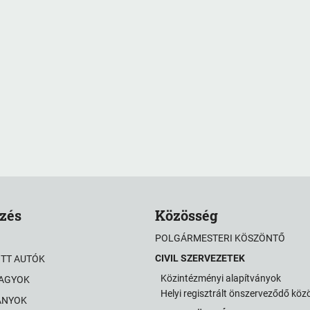
zés
Közösség
POLGÁRMESTERI KÖSZÖNTŐ
CIVIL SZERVEZETEK
OTT AUTÓK
Közintézményi alapítványok
VAGYOK
Helyi regisztrált önszerveződő kö
ÁNYOK