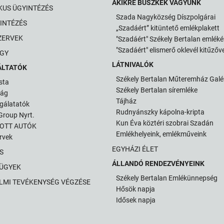
AKIKRE BÜSZKÉK VAGYUNK
KUS ÜGYINTÉZÉS
Szada Nagyközség Díszpolgárai
INTÉZÉS
„Szadáért” kitüntető emlékplakett
ZERVEK
"Szadáért" Székely Bertalan emlék
"Szadáért" elismerő oklevél kitűzőve
GY
LÁTNIVALÓK
ÁLTATÓK
Székely Bertalan Műteremház Galé
sta
Székely Bertalan síremléke
ság
Tájház
gálatatók
Rudnyánszky kápolna-kripta
roup Nyrt.
Kun Éva köztéri szobrai Szadán
TOTT AUTÓK
Emlékhelyeink, emlékműveink
ervek
EGYHÁZI ÉLET
S
ÁLLANDÓ RENDEZVÉNYEINK
 ÜGYEK
Székely Bertalan Emlékünnepség
LMI TEVÉKENYSÉG VÉGZÉSE
Hősök napja
Idősek napja