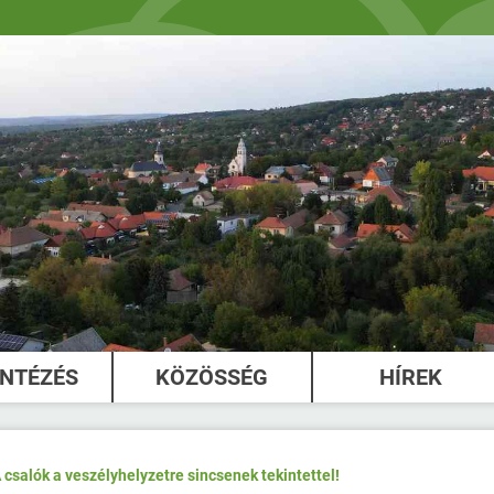
INTÉZÉS
KÖZÖSSÉG
HÍREK
 csalók a veszélyhelyzetre sincsenek tekintettel!