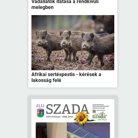
Vadállatok itatása a rendkívüli
melegben
Afrikai sertéspestis - kérések a
lakosság felé