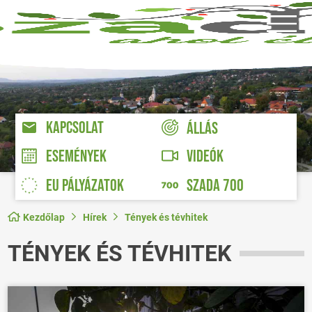
KAPCSOLAT
ÁLLÁS
VIDEÓK
ESEMÉNYEK
EU PÁLYÁZATOK
SZADA 700
Kezdőlap
Hírek
Tények és tévhitek
TÉNYEK ÉS TÉVHITEK