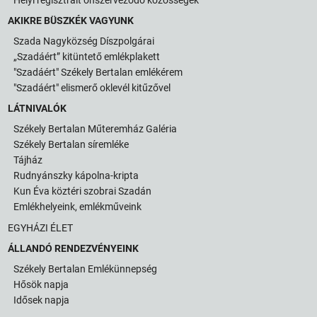
AKIKRE BÜSZKÉK VAGYUNK
Szada Nagyközség Díszpolgárai
„Szadáért” kitüntető emlékplakett
"Szadáért" Székely Bertalan emlékérem
"Szadáért" elismerő oklevél kitűzővel
LÁTNIVALÓK
Székely Bertalan Műteremház Galéria
Székely Bertalan síremléke
Tájház
Rudnyánszky kápolna-kripta
Kun Éva köztéri szobrai Szadán
Emlékhelyeink, emlékműveink
EGYHÁZI ÉLET
ÁLLANDÓ RENDEZVÉNYEINK
Székely Bertalan Emlékünnepség
Hősök napja
Idősek napja