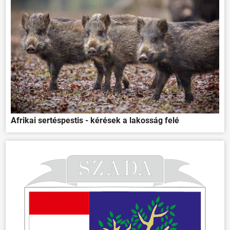
Afrikai sertéspestis - kérések a lakosság felé
ÖNKORMÁNYZAT
ÜGYINTÉZÉS
KÖZÖSSÉG
HÍREK
VÁLASZTÁSOK