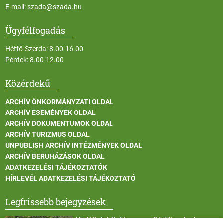
E-mail:
szada@szada.hu
Ügyfélfogadás
Hétfő-Szerda: 8.00-16.00
Péntek: 8.00-12.00
Közérdekű
ARCHÍV ÖNKORMÁNYZATI OLDAL
ARCHÍV ESEMÉNYEK OLDAL
ARCHÍV DOKUMENTUMOK OLDAL
ARCHÍV TURIZMUS OLDAL
UNPUBLISH ARCHÍV INTÉZMÉNYEK OLDAL
ARCHÍV BERUHÁZÁSOK OLDAL
ADATKEZELÉSI TÁJÉKOZTATÓK
HÍRLEVÉL ADATKEZELÉSI TÁJÉKOZTATÓ
Legfrissebb bejegyzések
Vadállatok itatása a rendkívüli melegben