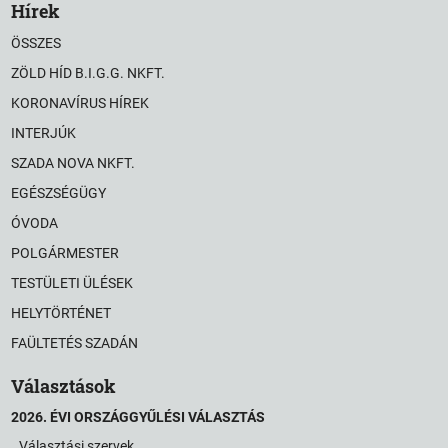
Hírek
ÖSSZES
ZÖLD HÍD B.I.G.G. NKFT.
KORONAVÍRUS HÍREK
INTERJÚK
SZADA NOVA NKFT.
EGÉSZSÉGÜGY
ÓVODA
POLGÁRMESTER
TESTÜLETI ÜLÉSEK
HELYTÖRTÉNET
FAÜLTETÉS SZADÁN
Választások
2026. ÉVI ORSZÁGGYŰLÉSI VÁLASZTÁS
Választási szervek