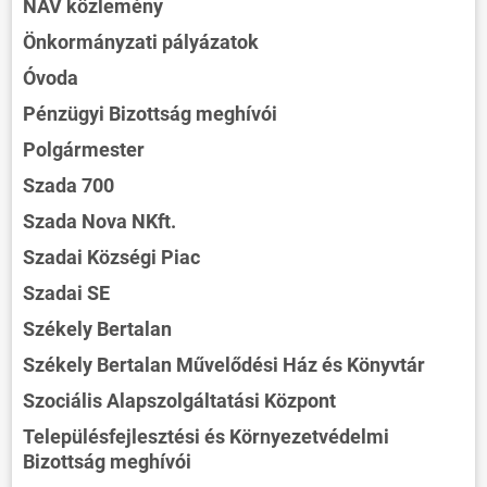
NAV közlemény
Önkormányzati pályázatok
Óvoda
Pénzügyi Bizottság meghívói
Polgármester
Szada 700
Szada Nova NKft.
Szadai Községi Piac
Szadai SE
Székely Bertalan
Székely Bertalan Művelődési Ház és Könyvtár
Szociális Alapszolgáltatási Központ
Településfejlesztési és Környezetvédelmi
Bizottság meghívói