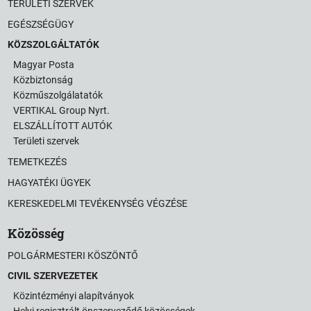
TERÜLETI SZERVEK
EGÉSZSÉGÜGY
KÖZSZOLGÁLTATÓK
Magyar Posta
Közbiztonság
Közműszolgálatatók
VERTIKAL Group Nyrt.
ELSZÁLLÍTOTT AUTÓK
Területi szervek
TEMETKEZÉS
HAGYATÉKI ÜGYEK
KERESKEDELMI TEVÉKENYSÉG VÉGZÉSE
Közösség
POLGÁRMESTERI KÖSZÖNTŐ
CIVIL SZERVEZETEK
Közintézményi alapítványok
Helyi regisztrált önszerveződő közösségek