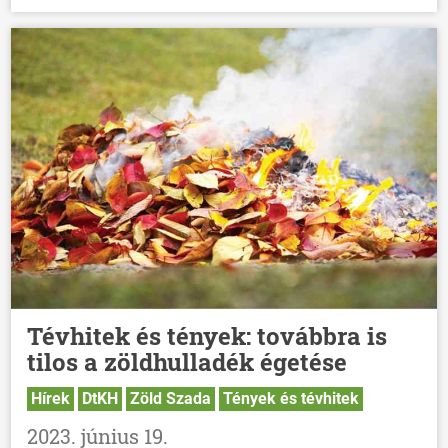
Tévhitek és tények: továbbra is
tilos a zöldhulladék égetése
Hírek
DtKH
Zöld Szada
Tények és tévhitek
2023. június 19.