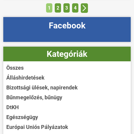
1
2
3
4
Facebook
Kategóriák
Összes
Álláshirdetések
Bizottsági ülések, napirendek
Bűnmegelőzés, bűnügy
DtKH
Egészségügy
Európai Uniós Pályázatok