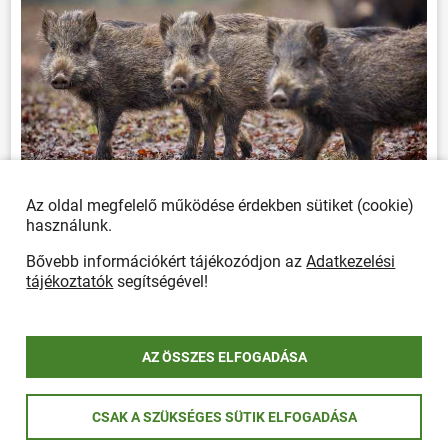
Az oldal megfelelő működése érdekben sütiket (cookie)
Afrikai sertéspestis - kérések a lakosság felé
használunk.
Bővebb információkért tájékozódjon az
Adatkezelési
tájékoztatók
segítségével!
AZ ÖSSZES ELFOGADÁSA
CSAK A SZÜKSÉGES SÜTIK ELFOGADÁSA