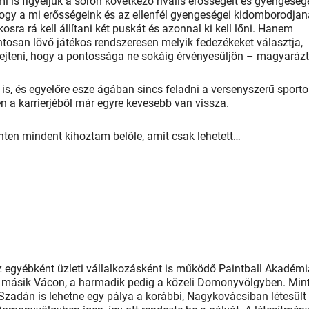
 is figyeljük a soron következő rivális erősségeit és gyengesége
 hogy a mi erősségeink és az ellenfél gyengeségei kidomborodjan
kosra rá kell állítani két puskát és azonnal ki kell lőni. Hanem
ontosan lövő játékos rendszeresen melyik fedezékeket választja,
iejteni, hogy a pontossága ne sokáig érvényesüljön – magyarázt
 is, és egyelőre esze ágában sincs feladni a versenyszerű sporto
n a karrierjéből már egyre kevesebb van vissza.
ten mindent kihoztam belőle, amit csak lehetett…
Az egyébként üzleti vállalkozásként is működő Paintball Akadém
a másik Vácon, a harmadik pedig a közeli Domonyvölgyben. Min
Szadán is lehetne egy pálya a korábbi, Nagykovácsiban létesült