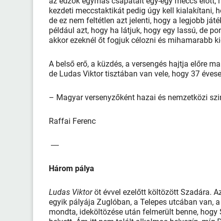
az edzők egymás csapatait egy-egy meccs előtt, mi
kezdeti meccstaktikát pedig úgy kell kialakítani,
de ez nem feltétlen azt jelenti, hogy a legjobb játé
például azt, hogy ha látjuk, hogy egy lassú, de p
akkor ezeknél őt fogjuk célozni és mihamarabb k
A belső erő, a küzdés, a versengés hajtja előre ma
de Ludas Viktor tisztában van vele, hogy 37 évese
– Magyar versenyzőként hazai és nemzetközi szin
Raffai Ferenc
----
Három pálya
Ludas Viktor
öt évvel ezelőtt költözött Szadára. 
egyik pályája Zuglóban, a Telepes utcában van, 
mondta, ideköltözése után felmerült benne, hogy 