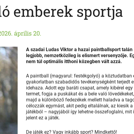
ó emberek sportja
2026. április 20.
A szadai Ludas Viktor a hazai paintballsport talán
legjobb, nemzetközileg is elismert versenyzője. E
nem túl optimális itthoni közegben vált azzá.
A paintball (magyarul: festékgolyó) a köztudatban 
gyakorlatban szabadidős tevékenységként terjedt e
idehaza. Adott egy baráti csapat, amely kibérel egy
termet, fogja a puskákat és a bele való lövedékeket,
majd a különböző fedezékek mellett haladva a tag
célozzák egymást, akit pedig eltalálnak, az kiesik a
játékból – nagyjából így lehetne összefoglalni, mit 
jelent ez a játék.
De játék ez? Vagy inkább sport? Mindkettő!