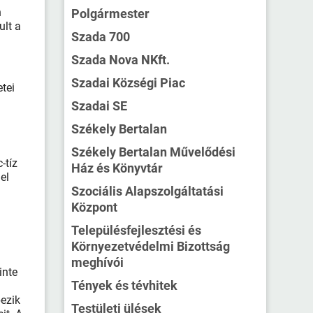
n
Polgármester
ult a
Szada 700
Szada Nova NKft.
Szadai Községi Piac
tei
g
Szadai SE
Székely Bertalan
Székely Bertalan Művelődési
-tíz
Ház és Könyvtár
el
Szociális Alapszolgáltatási
Központ
Településfejlesztési és
Környezetvédelmi Bizottság
meghívói
inte
Tények és tévhitek
pezik
Testületi ülések