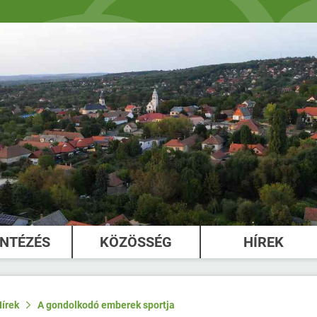
INTÉZÉS
KÖZÖSSÉG
HÍREK
írek
A gondolkodó emberek sportja