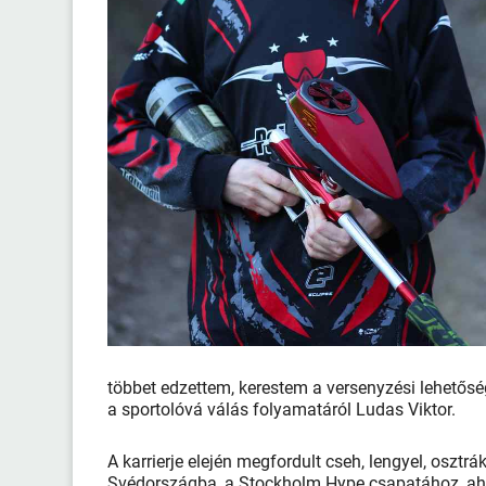
többet edzettem, kerestem a versenyzési lehetőség
a sportolóvá válás folyamatáról Ludas Viktor.
A karrierje elején megfordult cseh, lengyel, osztrá
Svédországba, a Stockholm Hype csapatához, ahol 