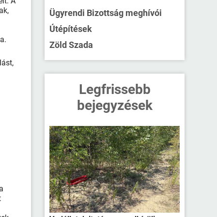
it. A
ak,
Ügyrendi Bizottság meghívói
Útépítések
a.
Zöld Szada
lást,
Legfrissebb
bejegyzések
ia
t