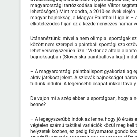
magyarországi tartózkodása idején Viktor segített
lehetőséget.) Mint mondta, a 2010-es évek elején 
magyar bajnokság, a Magyar Paintball Liga is – a
elköteleződés híján ez a kezdeményezés hamar vé
Utánanéztünk: mivel a nem olimpiai sportágak sz
között nem szerepel a paintball sportági szakszöv
lehet versenyszerűen űzni: Viktor az általa alapí
bajnokságban (Slovenská paintballová liga) indu
– A magyarországi paintballsport gyakorlatilag eg
aktív játékost jelent. A szlovák bajnokságot háro
tudunk indulni. A legerősebb csapatunkkal tavaly 
De vajon mi a szép ebben a sportágban, hogy a n
benne?
– A legegyszerűbb indok az lenne, hogy jó érzés e
végtelen számú taktikai variációk közül meg kell 
helyzetek közben, ez pedig folyamatos gondolkodá