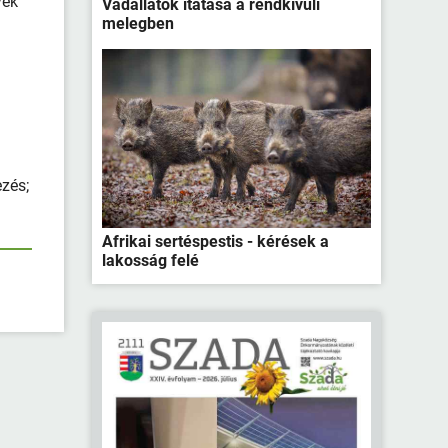
yek
Vadállatok itatása a rendkívüli
melegben
ezés;
Afrikai sertéspestis - kérések a
lakosság felé