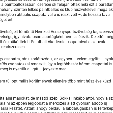
 a paintballozásban, cserébe ők felajánlották neki ezt a páratla
néhány, szintén lelkes paintballos és klub részvételével megalak
melyben aktuális csapataival ő is részt vett –, de hosszú távú
get ért.
övetségeit tömörítő Nemzeti Versenysportszövetség tagszerveze
etsége, így hivatalosan sportágként nem is létezik. De ettől mé
tott és működtetett Paintball Akadémia csapataival a szlovák
l rendszeresen.
y csapatra, ránk korlátozódik, ez egyben – velem együtt – nyolc
mfős csapatokkal rendezik, így a legtöbbször három csapattal is 
meg is nyertük a ligát – jegyezte meg.
em túl optimális körülmények ellenére több mint húsz éve küzd
ltalálni másokat, de mástól szép. Sokkal inkább attól, hogy a sz
találni az éppen legjobbat a mérkőzés alatt gyorsan adódó új
sra késztet. Aztán: ahogy például a labdarúgásban is feltérké