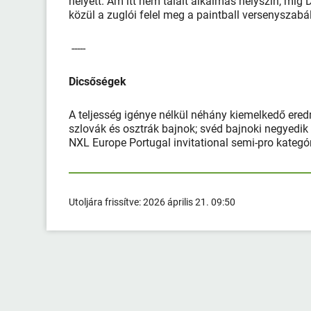
helyett. Ám itt nem talált alkalmas helyszín, míg
közül a zuglói felel meg a paintball versenyszabá
-----
Dicsőségek
A teljesség igénye nélkül néhány kiemelkedő er
szlovák és osztrák bajnok; svéd bajnoki negyedik
NXL Europe Portugal invitational semi-pro kategóri
Utoljára frissítve:
2026 április 21. 09:50