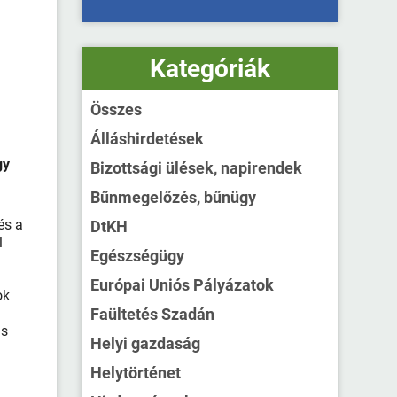
Kategóriák
Összes
Álláshirdetések
gy
Bizottsági ülések, napirendek
Bűnmegelőzés, bűnügy
és a
DtKH
l
Egészségügy
Európai Uniós Pályázatok
ok
Faültetés Szadán
is
Helyi gazdaság
Helytörténet