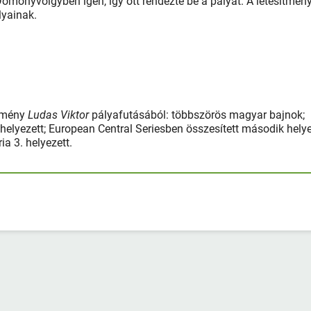
 Domonyvölgyben igen, így ott rendezte be a pályát. A létesítmén
lyainak.
edmény
Ludas Viktor
pályafutásából: többszörös magyar bajnok;
 helyezett; European Central Seriesben összesített második hely
a 3. helyezett.