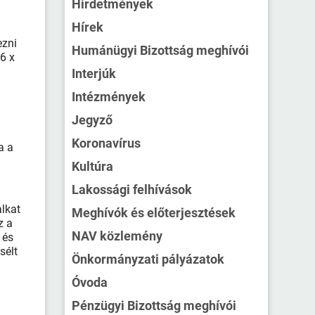
Hirdetmények
Hírek
ezni
Humánügyi Bizottság meghívói
6 x
Interjúk
Intézmények
Jegyző
Koronavírus
a a
Kultúra
Lakossági felhívások
lkat
Meghívók és előterjesztések
z a
NAV közlemény
 és
sélt
Önkormányzati pályázatok
Óvoda
Pénzügyi Bizottság meghívói