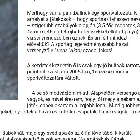
Merthogy van a paintballnak egy sportváltozata is,
amelyet a játékosok – hogy sportnak lehessen nev
– szigorúbb szabályok alapján (3-5 fős csapatok, 3
45 m-es, 45 db felfújható fedezékkel ellátott pálya),
versenyrendszerben űznek. És amiért mindezt
elővettük? A sportág legeredményesebb hazai
versenyzője
Ludas Viktor
szadai lakos!
A kezdetek kezdetén ő is csak egy jó bulinak tartott
paintballozást, ám 2005-ben, 16 évesen már a
sportváltozatára váltott.
– A belső motivációm miatt! Alapvetően versengő a
vagyok, és mivel éreztem, hogy jól megy a nekem e
játék, ebben akartam a legjobb lenni. Mindig többet
eket, így jöttek a hazai és külföldi csapatok, bajnokságok – me
k kluboknál, majd egy svéd apa és az ő fia jóvoltából kikerült
játékos és edző is volt egyszerre. (Az apának és fiának