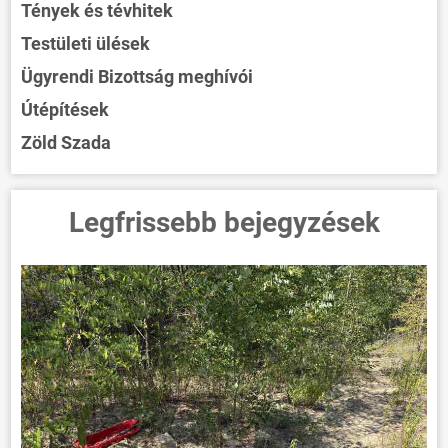
Tények és tévhitek
Testületi ülések
Ügyrendi Bizottság meghívói
Útépítések
Zöld Szada
Legfrissebb bejegyzések