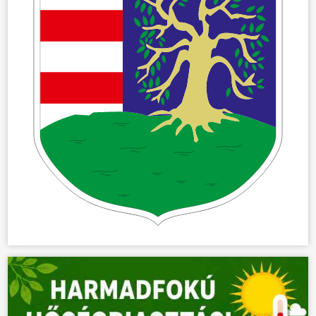
ÖNKORMÁNYZAT
ÜGYINTÉZÉS
KÖZÖSSÉG
HÍREK
VÁLASZTÁSOK