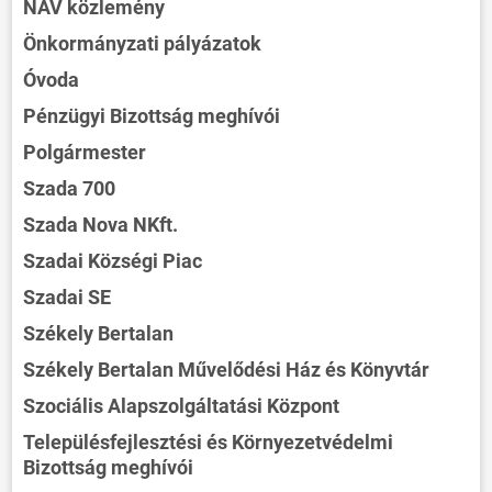
NAV közlemény
Önkormányzati pályázatok
Óvoda
Pénzügyi Bizottság meghívói
Polgármester
Szada 700
Szada Nova NKft.
Szadai Községi Piac
Szadai SE
Székely Bertalan
Székely Bertalan Művelődési Ház és Könyvtár
Szociális Alapszolgáltatási Központ
Településfejlesztési és Környezetvédelmi
Bizottság meghívói