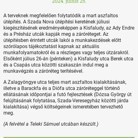
2024. július 25.
A terveknek megfelelően folytatódik a mart aszfaltos
útépítés. A Szada Nova útépítési keretének júliusi
kiegészítésének eredményeképpen a Kisfaludy, az Ady Endre
és a Présház utcák kapják meg a záróréteget. Az
útépítésben érintett utcák lakói a munkakezdések előtt
szórólapos tájékoztatást kapnak az aktuális
munkafolyamatokról és a részleges vagy teljes útzárakról.
Elsőként július 26-án (pénteken) a Kisfaludy utca Berek utca
és a Csapás utca közötti szakaszán indul meg a
munkavégzés a záróréteg terítésével.
A Zalagyöngye utca teljes mart aszfaltos kialakításának,
illetve a Barackfa és a Diófa utca záróréteggel történő
ellátásának időpontjai a futó fejlesztések (Dózsa György út
felújításának folytatása, Szada-Veresegyház közötti járda
kialakítása) végső költségeinek ismeretében tervezhető
meg.
(A felvétel a Teleki Sámuel utcában készült.)