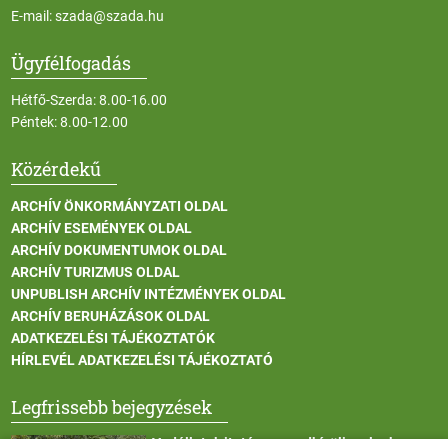
E-mail:
szada@szada.hu
Ügyfélfogadás
Hétfő-Szerda: 8.00-16.00
Péntek: 8.00-12.00
Közérdekű
ARCHÍV ÖNKORMÁNYZATI OLDAL
ARCHÍV ESEMÉNYEK OLDAL
ARCHÍV DOKUMENTUMOK OLDAL
ARCHÍV TURIZMUS OLDAL
UNPUBLISH ARCHÍV INTÉZMÉNYEK OLDAL
ARCHÍV BERUHÁZÁSOK OLDAL
ADATKEZELÉSI TÁJÉKOZTATÓK
HÍRLEVÉL ADATKEZELÉSI TÁJÉKOZTATÓ
Legfrissebb bejegyzések
Vadállatok itatása a rendkívüli melegben