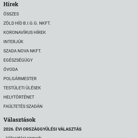
Hírek
ÖSSZES
ZÖLD HÍD B.I.G.G. NKFT.
KORONAVÍRUS HÍREK
INTERJÚK
SZADA NOVA NKFT.
EGÉSZSÉGÜGY
ÓVODA
POLGÁRMESTER
TESTÜLETI ÜLÉSEK
HELYTÖRTÉNET
FAÜLTETÉS SZADÁN
Választások
2026. ÉVI ORSZÁGGYŰLÉSI VÁLASZTÁS
Választási szervek