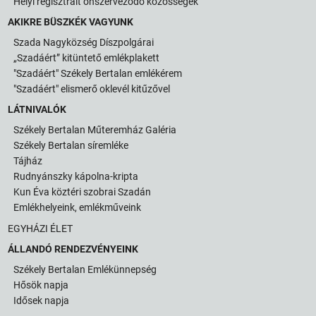
Helyi regisztrált önszerveződő közösségek
AKIKRE BÜSZKÉK VAGYUNK
Szada Nagyközség Díszpolgárai
„Szadáért” kitüntető emlékplakett
"Szadáért" Székely Bertalan emlékérem
"Szadáért" elismerő oklevél kitűzővel
LÁTNIVALÓK
Székely Bertalan Műteremház Galéria
Székely Bertalan síremléke
Tájház
Rudnyánszky kápolna-kripta
Kun Éva köztéri szobrai Szadán
Emlékhelyeink, emlékműveink
EGYHÁZI ÉLET
ÁLLANDÓ RENDEZVÉNYEINK
Székely Bertalan Emlékünnepség
Hősök napja
Idősek napja