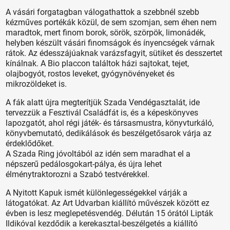
A vásári forgatagban válogathattok a szebbnél szebb
kézműves portékák közül, de sem szomjan, sem éhen nem
maradtok, mert finom borok, sörök, szörpök, limonádék,
helyben készült vásári finomságok és ínyencségek várnak
rátok. Az édesszájúaknak varázsfagyit, sütiket és desszertet
kínálnak. A Bio placcon találtok házi sajtokat, tejet,
olajbogyót, rostos leveket, gyógynövényeket és
mikrozöldeket is.
A fák alatt újra megterítjük Szada Vendégasztalát, ide
tervezzük a Fesztivál Családfát is, és a képeskönyves
lapozgatót, ahol régi játék- és társasmustra, könyvturkáló,
könyvbemutató, dedikálások és beszélgetősarok várja az
érdeklődőket.
A Szada Ring jóvoltából az idén sem maradhat el a
népszerű pedálosgokart-pálya, és újra lehet
élménytraktorozni a Szabó testvérekkel.
A Nyitott Kapuk ismét különlegességekkel várják a
látogatókat. Az Art Udvarban kiállító művészek között ez
évben is lesz meglepetésvendég. Délután 15 órától Lipták
Ildikóval kezdődik a kerekasztal-beszélgetés a kiállító