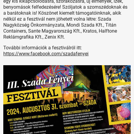
egy kis kikapcsolódásra, szórakozásra, új élmények, ízek,
benyomások felfedezésére! Szóljatok a szomszédoknak és
a barátoknak is! Köszönet kiemelt támogatóinknak, akik
nélkül ez a fesztivál nem jöhetett volna létre: Szada
Nagyközség Önkormányzata, Mondi Szada Kft., Titán
Containers, Sante Magyarország Kft., Kratos, Halftone
Reklámgrafika Kft., Zenix Kft.
További információk a fesztiválról itt:
https://www.facebook.com/szadafenyei