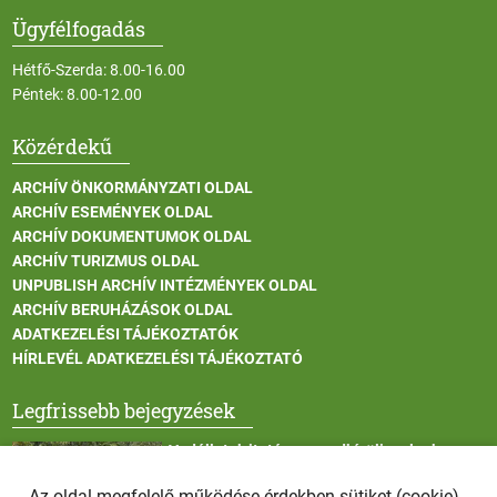
Ügyfélfogadás
Hétfő-Szerda: 8.00-16.00
Péntek: 8.00-12.00
Közérdekű
ARCHÍV ÖNKORMÁNYZATI OLDAL
ARCHÍV ESEMÉNYEK OLDAL
ARCHÍV DOKUMENTUMOK OLDAL
ARCHÍV TURIZMUS OLDAL
UNPUBLISH ARCHÍV INTÉZMÉNYEK OLDAL
ARCHÍV BERUHÁZÁSOK OLDAL
ADATKEZELÉSI TÁJÉKOZTATÓK
HÍRLEVÉL ADATKEZELÉSI TÁJÉKOZTATÓ
Legfrissebb bejegyzések
Vadállatok itatása a rendkívüli melegben
Az oldal megfelelő működése érdekben sütiket (cookie)