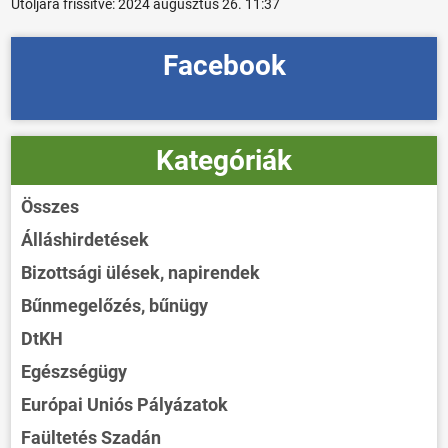
Utoljára frissítve:
2024 augusztus 26. 11:37
Facebook
Kategóriák
Összes
Álláshirdetések
Bizottsági ülések, napirendek
Bűnmegelőzés, bűnügy
DtKH
Egészségügy
Európai Uniós Pályázatok
Faültetés Szadán