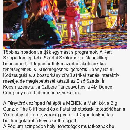
Több színpadon váltják egymást a programok. A Kert
Színpadon lép fel a Szadai Szólamok, a Napcsillag
bábcsoport, itt tapsolhattok a szadai iskolások kis
tehetségeinek is. Különlegesnek ígérkezik Danny Bain
Kodzsugukila, a boszorkány című afrikai zenés interaktív
meséje, de meglepetéssel készül az Első Szadai Ír
Kocsmazenekar, a Czibere Táncegyüttes, a 4M Dance
Company és a Laboda népzenekar is.
A Fénytörők színpad fellépői a MÉHEK, a Máklikőr, a Big
Gunz, a The Cliff band és a fiatal tehetségek kategóriában a
Yesterday at Home, zárásig pedig DJD gondoskodik a
bulihangulatról a keverőpult mögött.
A Pódium színpadon helyi tehetségek mutatkoznak be