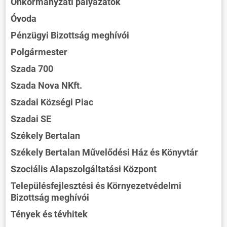
Önkormányzati pályázatok
Óvoda
Pénzügyi Bizottság meghívói
Polgármester
Szada 700
Szada Nova NKft.
Szadai Községi Piac
Szadai SE
Székely Bertalan
Székely Bertalan Művelődési Ház és Könyvtár
Szociális Alapszolgáltatási Központ
Településfejlesztési és Környezetvédelmi
Bizottság meghívói
Tények és tévhitek