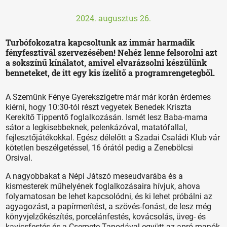
2024. augusztus 26.
Turbófokozatra kapcsoltunk az immár harmadik
fényfesztivál szervezésében! Nehéz lenne felsorolni azt
a sokszínű kínálatot, amivel elvarázsolni készülünk
benneteket, de itt egy kis ízelítő a programrengetegből.
A Szemünk Fénye Gyerekszigetre már már korán érdemes
kiérni, hogy 10:30-tól részt vegyetek Benedek Kriszta
Kerekítő Tippentő foglalkozásán. Ismét lesz Baba-mama
sátor a legkisebbeknek, pelenkázóval, matatófallal,
fejlesztőjátékokkal. Egész délelőtt a Szadai Családi Klub vár
kötetlen beszélgetéssel, 16 órától pedig a Zenebölcsi
Orsival.
A nagyobbakat a Népi Játszó meseudvarába és a
kismesterek műhelyének foglalkozásaira hívjuk, ahova
folyamatosan be lehet kapcsolódni, és ki lehet próbálni az
agyagozást, a papírmerítést, a szövés-fonást, de lesz még
könyvjelzőkészítés, porcelánfestés, kovácsolás, üveg- és
kavicsfestés és a Csemete Tanodával együtt az apró manók