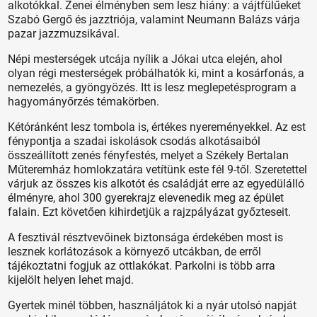
alkotókkal. Zenei élményben sem lesz hiány: a vájtfülűeket
Szabó Gergő és jazztriója, valamint Neumann Balázs várja
pazar jazzmuzsikával.
Népi mesterségek utcája nyílik a Jókai utca elején, ahol
olyan régi mesterségek próbálhatók ki, mint a kosárfonás, a
nemezelés, a gyöngyözés. Itt is lesz meglepetésprogram a
hagyományőrzés témakörben.
Kétóránként lesz tombola is, értékes nyereményekkel. Az est
fénypontja a szadai iskolások csodás alkotásaiból
összeállított zenés fényfestés, melyet a Székely Bertalan
Műteremház homlokzatára vetítünk este fél 9-től. Szeretettel
várjuk az összes kis alkotót és családját erre az egyedülálló
élményre, ahol 300 gyerekrajz elevenedik meg az épület
falain. Ezt követően kihirdetjük a rajzpályázat győzteseit.
A fesztivál résztvevőinek biztonsága érdekében most is
lesznek korlátozások a környező utcákban, de erről
tájékoztatni fogjuk az ottlakókat. Parkolni is több arra
kijelölt helyen lehet majd.
Gyertek minél többen, használjátok ki a nyár utolsó napját