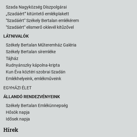
Szada Nagyközség Díszpolgárai
„Szadáért” kitüntető emlékplakett
"Szadáért" Székely Bertalan emlékérem
"Szadáért" elismerő oklevél kitűzővel
LÁTNIVALÓK
Székely Bertalan Műteremház Galéria
Székely Bertalan síremléke
Tájház
Rudnyánszky kápolna-kripta
Kun Éva köztéri szobrai Szadán
Emlékhelyeink, emlékműveink
EGYHÁZI ÉLET
ÁLLANDÓ RENDEZVÉNYEINK
Székely Bertalan Emlékünnepség
Hősök napja
Idősek napja
Hírek