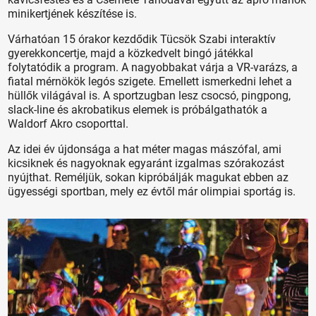
minikertjének készítése is.
Várhatóan 15 órakor kezdődik Tücsök Szabi interaktív
gyerekkoncertje, majd a közkedvelt bingó játékkal
folytatódik a program. A nagyobbakat várja a VR-varázs, a
fiatal mérnökök legós szigete. Emellett ismerkedni lehet a
hüllők világával is. A sportzugban lesz csocsó, pingpong,
slack-line és akrobatikus elemek is próbálgathatók a
Waldorf Akro csoporttal.
Az idei év újdonsága a hat méter magas mászófal, ami
kicsiknek és nagyoknak egyaránt izgalmas szórakozást
nyújthat. Reméljük, sokan kipróbálják magukat ebben az
ügyességi sportban, mely ez évtől már olimpiai sportág is.