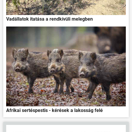
Vadállatok itatása a rendkívüli melegben
ÖNKORMÁNYZAT
ÜGYINTÉZÉS
KÖZÖSSÉG
HÍREK
Afrikai sertéspestis - kérések a lakosság felé
VÁLASZTÁSOK