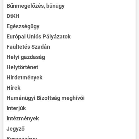
Bűnmegelőzés, bűnügy
DtKH
Egészségügy
Európai Uniós Pályázatok
Faültetés Szadán
Helyi gazdaság
Helytörténet
Hirdetmények
Hírek
Humánügyi Bizottság meghívói
Interjúk
Intézmények
Jegyző
Koronavírus