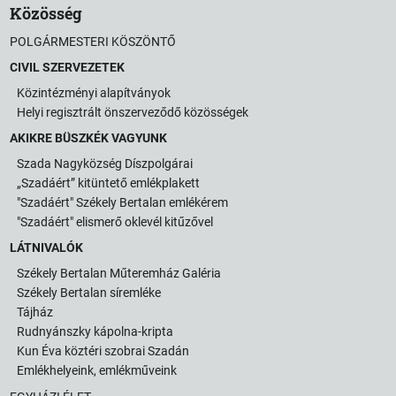
Közösség
POLGÁRMESTERI KÖSZÖNTŐ
CIVIL SZERVEZETEK
Közintézményi alapítványok
Helyi regisztrált önszerveződő közösségek
AKIKRE BÜSZKÉK VAGYUNK
Szada Nagyközség Díszpolgárai
„Szadáért” kitüntető emlékplakett
"Szadáért" Székely Bertalan emlékérem
"Szadáért" elismerő oklevél kitűzővel
LÁTNIVALÓK
Székely Bertalan Műteremház Galéria
Székely Bertalan síremléke
Tájház
Rudnyánszky kápolna-kripta
Kun Éva köztéri szobrai Szadán
Emlékhelyeink, emlékműveink