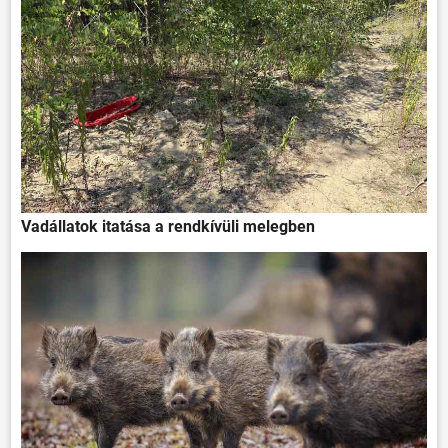
Vadállatok itatása a rendkívüli melegben