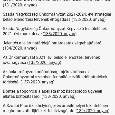
(
131/2020. anyag
)
Szada Nagyközség Önkormányzat 2021-2024. évi stratégiai
belső ellenőrzési tervének elfogadása (
132/2020. anyag
)
Szada Nagyközség Önkormányzat Képviselő-testületének
2021. évi munkaterve
(
133/2020. anyag
)
Jelentés a lejárt határidejű határozatok végrehajtásáról
(
134/2020. anyag
)
Az Önkormányzat 2021. évi belső ellenőrzési tervének
jóváhagyása (
135/2020. anyag
)
Az önkormányzati adóhatóság tájékoztatása az
Önkormányzattal szemben fennálló elévült adóhátralékok
törléséről (
137/2020. anyag
)
Döntés a fogorvosi alapellátáshoz kapcsolódó ügyeleti
ellátás biztosításáról (
138/2020. anyag
)
A Szadai Piac üzlethelyiségei és árusítóhelyei tekintetében
meghatározott díjtételek felülvizsgálata
(
139/2020. anyag
)