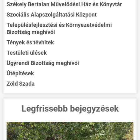
Székely Bertalan Művelődési Ház és Könyvtár
Szociális Alapszolgáltatási Központ
Településfejlesztési és Környezetvédelmi
Bizottság meghívói
Tények és tévhitek
Testületi ülések
Ügyrendi Bizottság meghívói
Útépítések
Zöld Szada
Legfrissebb bejegyzések