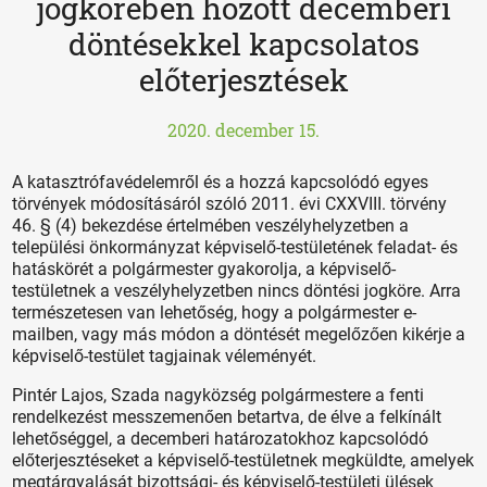
jogkörében hozott decemberi
döntésekkel kapcsolatos
előterjesztések
2020. december 15.
A katasztrófavédelemről és a hozzá kapcsolódó egyes
törvények módosításáról szóló 2011. évi CXXVIII. törvény
46. § (4) bekezdése értelmében veszélyhelyzetben a
települési önkormányzat képviselő-testületének feladat- és
hatáskörét a polgármester gyakorolja, a képviselő-
testületnek a veszélyhelyzetben nincs döntési jogköre. Arra
természetesen van lehetőség, hogy a polgármester e-
mailben, vagy más módon a döntését megelőzően kikérje a
képviselő-testület tagjainak véleményét.
Pintér Lajos, Szada nagyközség polgármestere a fenti
rendelkezést messzemenően betartva, de élve a felkínált
lehetőséggel, a decemberi határozatokhoz kapcsolódó
előterjesztéseket a képviselő-testületnek megküldte, amelyek
megtárgyalását bizottsági- és képviselő-testületi ülések