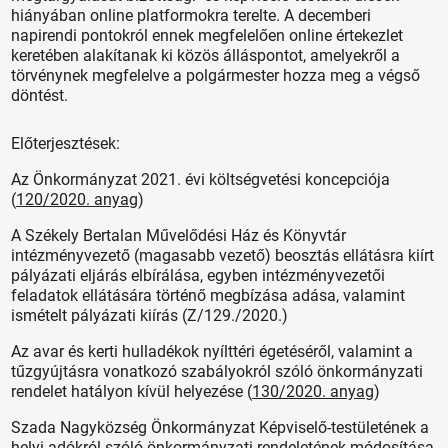
hiányában online platformokra terelte. A decemberi
napirendi pontokról ennek megfelelően online értekezlet
keretében alakítanak ki közös álláspontot, amelyekről a
törvénynek megfelelve a polgármester hozza meg a végső
döntést.
Előterjesztések:
Az Önkormányzat 2021. évi költségvetési koncepciója
(
120/2020. anyag
)
A Székely Bertalan Művelődési Ház és Könyvtár
intézményvezető (magasabb vezető) beosztás ellátásra kiírt
pályázati eljárás elbírálása, egyben intézményvezetői
feladatok ellátására történő megbízása adása, valamint
ismételt pályázati kiírás (Z/129./2020.)
Az avar és kerti hulladékok nyílttéri égetéséről, valamint a
tűzgyújtásra vonatkozó szabályokról szóló önkormányzati
rendelet hatályon kívül helyezése (
130/2020. anyag
)
Szada Nagyközség Önkormányzat Képviselő-testületének a
helyi adókról szóló önkormányzati rendeletének módosítása