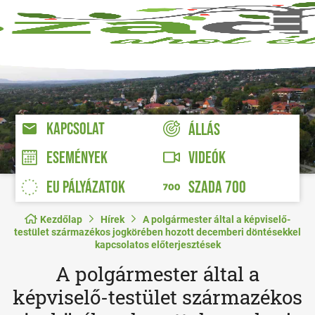
KAPCSOLAT
ÁLLÁS
VIDEÓK
ESEMÉNYEK
EU PÁLYÁZATOK
SZADA 700
Kezdőlap
Hírek
A polgármester által a képviselő-
testület származékos jogkörében hozott decemberi döntésekkel
kapcsolatos előterjesztések
A polgármester által a
képviselő-testület származékos