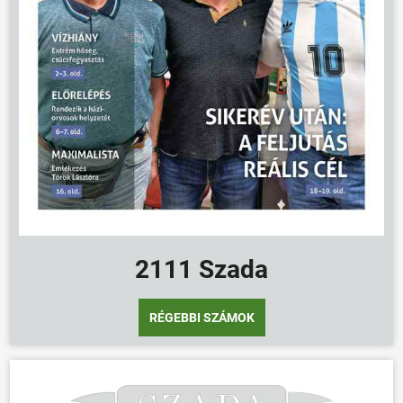
2111 Szada
ÖNKORMÁNYZAT
RÉGEBBI SZÁMOK
ÜGYINTÉZÉS
KÖZÖSSÉG