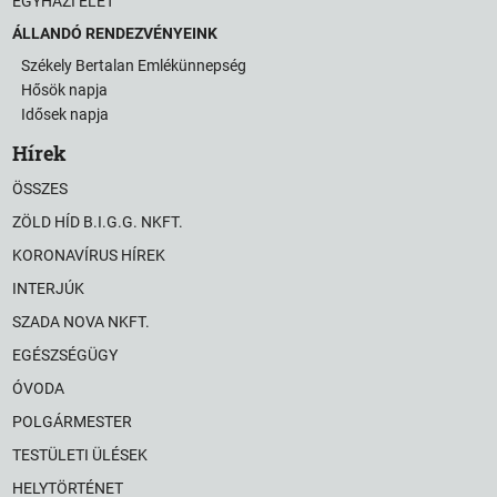
EGYHÁZI ÉLET
ÁLLANDÓ RENDEZVÉNYEINK
Székely Bertalan Emlékünnepség
Hősök napja
Idősek napja
Hírek
ÖSSZES
ZÖLD HÍD B.I.G.G. NKFT.
KORONAVÍRUS HÍREK
INTERJÚK
SZADA NOVA NKFT.
EGÉSZSÉGÜGY
ÓVODA
POLGÁRMESTER
TESTÜLETI ÜLÉSEK
HELYTÖRTÉNET