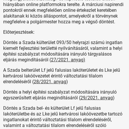
hiányában online platformokra terelte. A márciusi napirendi
pontokról ennek megfelelően online értekezlet keretében
alakítanak ki közös álláspontot, amelyekről a törvénynek
megfelelve a polgármester hozza meg a végső döntést.
Előterjesztések:
Döntés a Szada külterület 093/50 helyrajzi számú ingatlan
kiemelt fejlesztési területté nyilvánításáról, valamint a helyi
építési szabályzat módosítására irányuló tárgyalásos
eljárás megindításáról (
27/2021. anyag)
A Szada belterület Lf jelű falusias lakóterületet és Lke jelű
kertvárosi lakóövezetet érintő változtatási tilalom
elrendeléséről (
28/2021. anyag
)
Döntés a helyi építési szabályzat módosítására irányuló
egyszerűsített eljárás megindításáról (
29/2021. anyag
)
Döntés a Szada bel- és külterület Lf jelű falusias
lakóterületbe és az Lke jelű kertvárosi lakóövezetbe tartozó
ingatlanokat érintő változtatási tilalom elrendeléséről,
valamint a változtatási tilalom elrendeléséről szóló