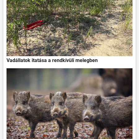
Vadállatok itatása a rendkívüli melegben