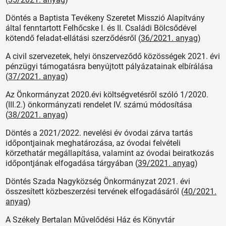
Döntés a Baptista Tevékeny Szeretet Misszió Alapítvány
által fenntartott Felhőcske I. és II. Családi Bölcsődével
kötendő feladat-ellátási szerződésről (
36/2021. anyag
)
A civil szervezetek, helyi önszerveződő közösségek 2021. évi
pénzügyi támogatásra benyújtott pályázatainak elbírálása
(
37/2021. anyag
)
Az Önkormányzat 2020.évi költségvetésről szóló 1/2020.
(III.2.) önkormányzati rendelet IV. számú módosítása
(
38/2021. anyag
)
Döntés a 2021/2022. nevelési év óvodai zárva tartás
időpontjainak meghatározása, az óvodai felvételi
körzethatár megállapítása, valamint az óvodai beiratkozás
időpontjának elfogadása tárgyában (
39/2021. anyag
)
Döntés Szada Nagyközség Önkormányzat 2021. évi
összesített közbeszerzési tervének elfogadásáról (
40/2021.
anyag
)
A Székely Bertalan Művelődési Ház és Könyvtár