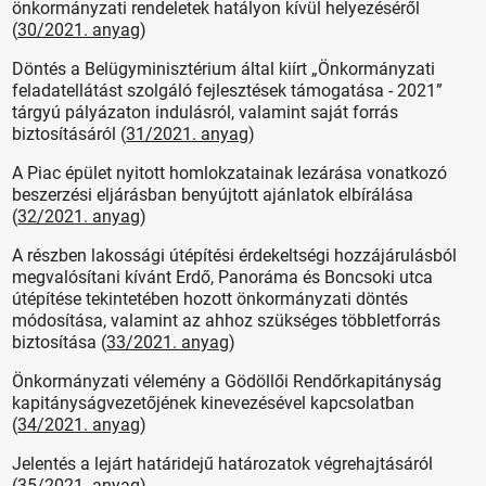
önkormányzati rendeletek hatályon kívül helyezéséről
(
30/2021. anyag
)
Döntés a Belügyminisztérium által kiírt „Önkormányzati
feladatellátást szolgáló fejlesztések támogatása - 2021”
tárgyú pályázaton indulásról, valamint saját forrás
biztosításáról (
31/2021. anyag
)
A Piac épület nyitott homlokzatainak lezárása vonatkozó
beszerzési eljárásban benyújtott ajánlatok elbírálása
(
32/2021. anyag
)
A részben lakossági útépítési érdekeltségi hozzájárulásból
megvalósítani kívánt Erdő, Panoráma és Boncsoki utca
útépítése tekintetében hozott önkormányzati döntés
módosítása, valamint az ahhoz szükséges többletforrás
biztosítása (
33/2021. anyag
)
Önkormányzati vélemény a Gödöllői Rendőrkapitányság
kapitányságvezetőjének kinevezésével kapcsolatban
(
34/2021. anyag
)
Jelentés a lejárt határidejű határozatok végrehajtásáról
(
35/2021. anyag
)