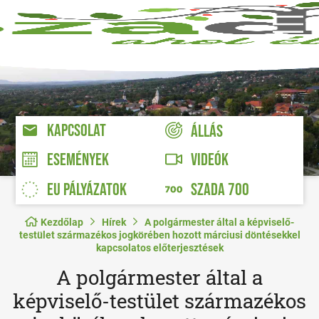
KAPCSOLAT
ÁLLÁS
VIDEÓK
ESEMÉNYEK
EU PÁLYÁZATOK
SZADA 700
Kezdőlap
Hírek
A polgármester által a képviselő-
testület származékos jogkörében hozott márciusi döntésekkel
kapcsolatos előterjesztések
A polgármester által a
képviselő-testület származékos