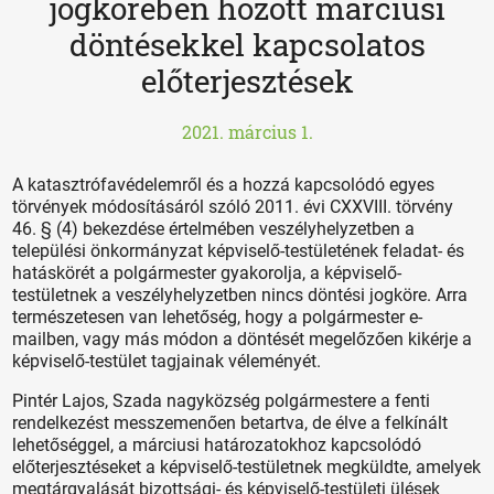
jogkörében hozott márciusi
döntésekkel kapcsolatos
előterjesztések
2021. március 1.
A katasztrófavédelemről és a hozzá kapcsolódó egyes
törvények módosításáról szóló 2011. évi CXXVIII. törvény
46. § (4) bekezdése értelmében veszélyhelyzetben a
települési önkormányzat képviselő-testületének feladat- és
hatáskörét a polgármester gyakorolja, a képviselő-
testületnek a veszélyhelyzetben nincs döntési jogköre. Arra
természetesen van lehetőség, hogy a polgármester e-
mailben, vagy más módon a döntését megelőzően kikérje a
képviselő-testület tagjainak véleményét.
Pintér Lajos, Szada nagyközség polgármestere a fenti
rendelkezést messzemenően betartva, de élve a felkínált
lehetőséggel, a márciusi határozatokhoz kapcsolódó
előterjesztéseket a képviselő-testületnek megküldte, amelyek
megtárgyalását bizottsági- és képviselő-testületi ülések