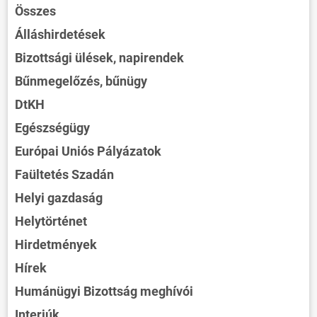
Összes
Álláshirdetések
Bizottsági ülések, napirendek
Bűnmegelőzés, bűnügy
DtKH
Egészségügy
Európai Uniós Pályázatok
Faültetés Szadán
Helyi gazdaság
Helytörténet
Hirdetmények
Hírek
Humánügyi Bizottság meghívói
Interjúk