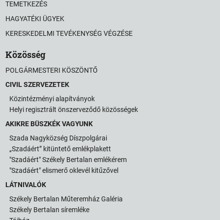
TEMETKEZÉS
HAGYATÉKI ÜGYEK
KERESKEDELMI TEVÉKENYSÉG VÉGZÉSE
Közösség
POLGÁRMESTERI KÖSZÖNTŐ
CIVIL SZERVEZETEK
Közintézményi alapítványok
Helyi regisztrált önszerveződő közösségek
AKIKRE BÜSZKÉK VAGYUNK
Szada Nagyközség Díszpolgárai
„Szadáért” kitüntető emlékplakett
"Szadáért" Székely Bertalan emlékérem
"Szadáért" elismerő oklevél kitűzővel
LÁTNIVALÓK
Székely Bertalan Műteremház Galéria
Székely Bertalan síremléke