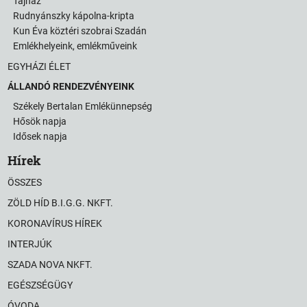
Tájház
Rudnyánszky kápolna-kripta
Kun Éva köztéri szobrai Szadán
Emlékhelyeink, emlékműveink
EGYHÁZI ÉLET
ÁLLANDÓ RENDEZVÉNYEINK
Székely Bertalan Emlékünnepség
Hősök napja
Idősek napja
Hírek
ÖSSZES
ZÖLD HÍD B.I.G.G. NKFT.
KORONAVÍRUS HÍREK
INTERJÚK
SZADA NOVA NKFT.
EGÉSZSÉGÜGY
ÓVODA