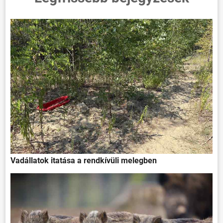
Vadállatok itatása a rendkívüli melegben