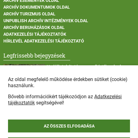
ARCHÍV ESEMÉNYEK OLDAL
ARCHÍV DOKUMENTUMOK OLDAL
ARCHÍV TURIZMUS OLDAL
UNPUBLISH ARCHÍV INTÉZMÉNYEK OLDAL
ARCHÍV BERUHÁZÁSOK OLDAL
ADATKEZELÉSI TÁJÉKOZTATÓK
HÍRLEVÉL ADATKEZELÉSI TÁJÉKOZTATÓ
Legfrissebb bejegyzések
Vadállatok itatása a rendkívüli melegben
Az oldal megfelelő működése érdekben sütiket (cookie)
használunk.
Bővebb információkért tájékozódjon az
Adatkezelési
Afrikai sertéspestis - kérések a lakosság felé
tájékoztatók
segítségével!
AZ ÖSSZES ELFOGADÁSA