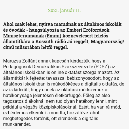
2021. január 11.
Ahol csak lehet, nyitva maradnak az általános iskolák
és óvodák - hangsúlyozta az Emberi Erőforrások
Minisztériumának (Emmi) köznevelésért felelős
államtitkára a Kossuth rádió Jó reggelt, Magyarország!
című műsorában hétfő reggel.
Maruzsa Zoltánt annak kapcsán kérdezték, hogy a
Pedagógusok Demokratikus Szakszervezete (PDSZ) az
általános iskolákban is online oktatást szorgalmazott. Az
államtitkár kifejtette: tavasszal bebizonyosodott, hogy az
általános iskolákban is működőképes a digitális oktatás, de
az is kiderült, hogy ennek az oktatási módszernek a
hatékonysága jelentősen életkorfüggő. Főleg az alsó
tagozatos diákoknál nem tud olyan hatékony lenni, mint
például a végzős középiskolásoknál. Ezért, ha van rá mód,
ezt érdemes elkerülni - mondta, hozzátéve: ahol
megbetegedés történik, ott elrendelik a digitális
munkarendet.