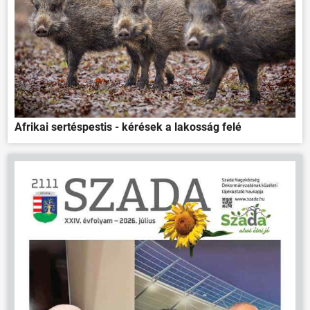
Afrikai sertéspestis - kérések a lakosság felé