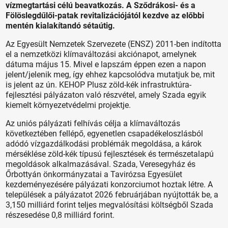
vízmegtartási célú beavatkozás. A Sződrákosi- és a
Fölöslegdűlői-patak revitalizációjától kezdve az előbbi
mentén kialakítandó sétaútig.
Az Egyesült Nemzetek Szervezete (ENSZ) 2011-ben indította
el a nemzetközi klímaváltozási akciónapot, amelynek
dátuma május 15. Mivel e lapszám éppen ezen a napon
jelent/jelenik meg, így ehhez kapcsolódva mutatjuk be, mit
is jelent az ún. KEHOP Plusz zöld-kék infrastruktúra-
fejlesztési pályázaton való részvétel, amely Szada egyik
kiemelt környezetvédelmi projektje.
Az uniós pályázati felhívás célja a klímaváltozás
következtében fellépő, egyenetlen csapadékeloszlásból
adódó vízgazdálkodási problémák megoldása, a károk
mérséklése zöld-kék típusú fejlesztések és természetalapú
megoldások alkalmazásával. Szada, Veresegyház és
Őrbottyán önkormányzatai a Tavirózsa Egyesület
kezdeményezésére pályázati konzorciumot hoztak létre. A
települések a pályázatot 2026 februárjában nyújtották be, a
3,150 milliárd forint teljes megvalósítási költségből Szada
részesedése 0,8 milliárd forint.