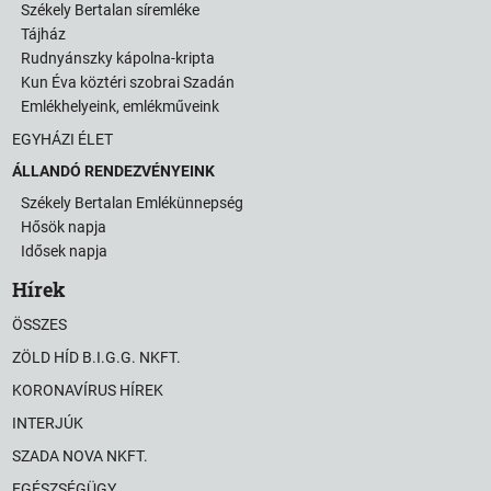
Székely Bertalan síremléke
Tájház
Rudnyánszky kápolna-kripta
Kun Éva köztéri szobrai Szadán
Emlékhelyeink, emlékműveink
EGYHÁZI ÉLET
ÁLLANDÓ RENDEZVÉNYEINK
Székely Bertalan Emlékünnepség
Hősök napja
Idősek napja
Hírek
ÖSSZES
ZÖLD HÍD B.I.G.G. NKFT.
KORONAVÍRUS HÍREK
INTERJÚK
SZADA NOVA NKFT.
EGÉSZSÉGÜGY