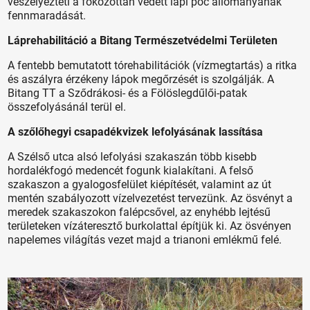
veszélyezteti a fokozottan védett lápi póc állományának
fennmaradását.
Láprehabilitáció a Bitang Természetvédelmi Területen
A fentebb bemutatott tórehabilitációk (vízmegtartás) a ritka
és aszályra érzékeny lápok megőrzését is szolgálják. A
Bitang TT a Sződrákosi- és a Fölöslegdűlői-patak
összefolyásánál terül el.
A szőlőhegyi csapadékvizek lefolyásának lassítása
A Szélső utca alsó lefolyási szakaszán több kisebb
hordalékfogó medencét fogunk kialakítani. A felső
szakaszon a gyalogosfelület kiépítését, valamint az út
mentén szabályozott vízelvezetést tervezünk. Az ösvényt a
meredek szakaszokon falépcsővel, az enyhébb lejtésű
területeken vízáteresztő burkolattal építjük ki. Az ösvényen
napelemes világítás vezet majd a trianoni emlékmű felé.