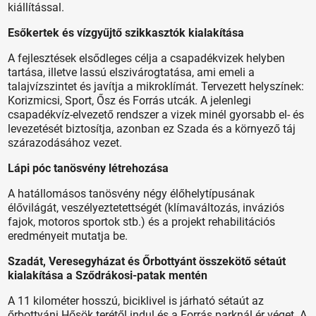
kiállítással.
Esőkertek és vízgyűjtő szikkasztók kialakítása
A fejlesztések elsődleges célja a csapadékvizek helyben
tartása, illetve lassú elszivárogtatása, ami emeli a
talajvízszintet és javítja a mikroklímát. Tervezett helyszínek:
Korizmicsi, Sport, Ősz és Forrás utcák. A jelenlegi
csapadékvíz-elvezető rendszer a vizek minél gyorsabb el- és
levezetését biztosítja, azonban ez Szada és a környező táj
szárazodásához vezet.
Lápi póc tanösvény létrehozása
A hatállomásos tanösvény négy élőhelytípusának
élővilágát, veszélyeztetettségét (klímaváltozás, inváziós
fajok, motoros sportok stb.) és a projekt rehabilitációs
eredményeit mutatja be.
Szadát, Veresegyházat és Őrbottyánt összekötő sétaút
kialakítása a Sződrákosi-patak mentén
A 11 kilométer hosszú, biciklivel is járható sétaút az
őrbottyáni Hősök terétől indul és a Forrás parknál ér véget. A