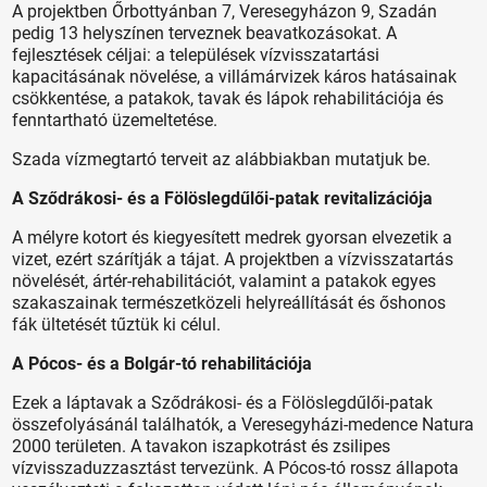
A projektben Őrbottyánban 7, Veresegyházon 9, Szadán
pedig 13 helyszínen terveznek beavatkozásokat. A
fejlesztések céljai: a települések vízvisszatartási
kapacitásának növelése, a villámárvizek káros hatásainak
csökkentése, a patakok, tavak és lápok rehabilitációja és
fenntartható üzemeltetése.
Szada vízmegtartó terveit az alábbiakban mutatjuk be.
A Sződrákosi- és a Fölöslegdűlői-patak revitalizációja
A mélyre kotort és kiegyesített medrek gyorsan elvezetik a
vizet, ezért szárítják a tájat. A projektben a vízvisszatartás
növelését, ártér-rehabilitációt, valamint a patakok egyes
szakaszainak természetközeli helyreállítását és őshonos
fák ültetését tűztük ki célul.
A Pócos- és a Bolgár-tó rehabilitációja
Ezek a láptavak a Sződrákosi- és a Fölöslegdűlői-patak
összefolyásánál találhatók, a Veresegyházi-medence Natura
2000 területen. A tavakon iszapkotrást és zsilipes
vízvisszaduzzasztást tervezünk. A Pócos-tó rossz állapota