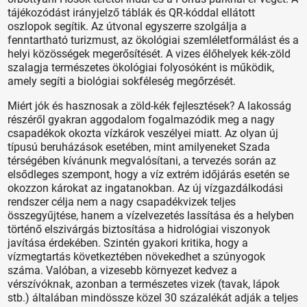
tájékozódást irányjelző táblák és QR-kóddal ellátott
oszlopok segítik. Az útvonal egyszerre szolgálja a
fenntartható turizmust, az ökológiai szemléletformálást és a
helyi közösségek megerősítését. A vizes élőhelyek kék-zöld
szalagja természetes ökológiai folyosóként is működik,
amely segíti a biológiai sokféleség megőrzését.
Miért jók és hasznosak a zöld-kék fejlesztések? A lakosság
részéről gyakran aggodalom fogalmazódik meg a nagy
csapadékok okozta vízkárok veszélyei miatt. Az olyan új
típusú beruházások esetében, mint amilyeneket Szada
térségében kívánunk megvalósítani, a tervezés során az
elsődleges szempont, hogy a víz extrém időjárás esetén se
okozzon károkat az ingatanokban. Az új vízgazdálkodási
rendszer célja nem a nagy csapadékvizek teljes
összegyűjtése, hanem a vízelvezetés lassítása és a helyben
történő elszivárgás biztosítása a hidrológiai viszonyok
javítása érdekében. Szintén gyakori kritika, hogy a
vízmegtartás következtében növekedhet a szúnyogok
száma. Valóban, a vizesebb környezet kedvez a
vérszívóknak, azonban a természetes vizek (tavak, lápok
stb.) általában mindössze közel 30 százalékát adják a teljes