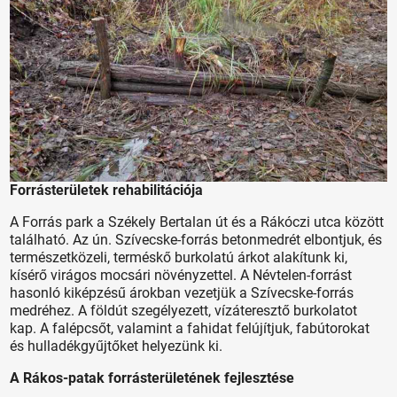
Forrásterületek rehabilitációja
A Forrás park a Székely Bertalan út és a Rákóczi utca között
található. Az ún. Szívecske-forrás betonmedrét elbontjuk, és
természetközeli, terméskő burkolatú árkot alakítunk ki,
kísérő virágos mocsári növényzettel. A Névtelen-forrást
hasonló kiképzésű árokban vezetjük a Szívecske-forrás
medréhez. A földút szegélyezett, vízáteresztő burkolatot
kap. A falépcsőt, valamint a fahidat felújítjuk, fabútorokat
és hulladékgyűjtőket helyezünk ki.
A Rákos-patak forrásterületének fejlesztése