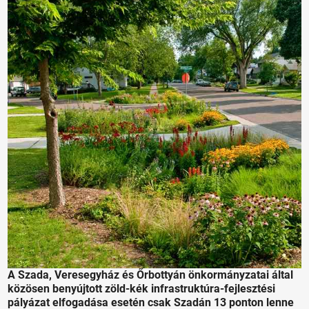
A Szada, Veresegyház és Őrbottyán önkormányzatai által
közösen benyújtott zöld-kék infrastruktúra-fejlesztési
pályázat elfogadása esetén csak Szadán 13 ponton lenne