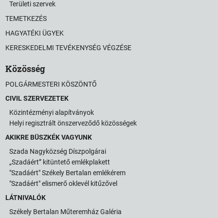
Területi szervek
TEMETKEZÉS
HAGYATÉKI ÜGYEK
KERESKEDELMI TEVÉKENYSÉG VÉGZÉSE
Közösség
POLGÁRMESTERI KÖSZÖNTŐ
CIVIL SZERVEZETEK
Közintézményi alapítványok
Helyi regisztrált önszerveződő közösségek
AKIKRE BÜSZKÉK VAGYUNK
Szada Nagyközség Díszpolgárai
„Szadáért” kitüntető emlékplakett
"Szadáért" Székely Bertalan emlékérem
"Szadáért" elismerő oklevél kitűzővel
LÁTNIVALÓK
Székely Bertalan Műteremház Galéria