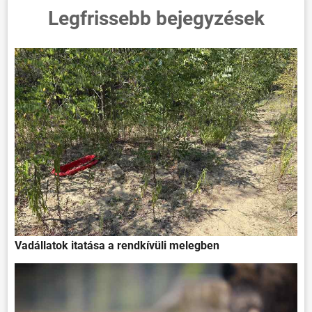
ÜGYINTÉZÉS
Legfrissebb bejegyzések
KÖZÖSSÉG
HÍREK
VÁLASZTÁSOK
Vadállatok itatása a rendkívüli melegben