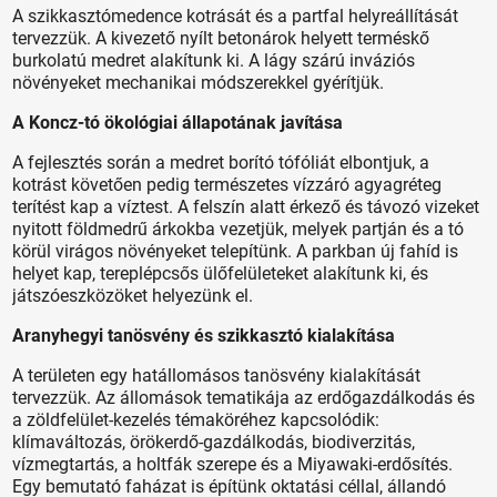
A szikkasztómedence kotrását és a partfal helyreállítását
tervezzük. A kivezető nyílt betonárok helyett terméskő
burkolatú medret alakítunk ki. A lágy szárú inváziós
növényeket mechanikai módszerekkel gyérítjük.
A Koncz-tó ökológiai állapotának javítása
A fejlesztés során a medret borító tófóliát elbontjuk, a
kotrást követően pedig természetes vízzáró agyagréteg
terítést kap a víztest. A felszín alatt érkező és távozó vizeket
nyitott földmedrű árkokba vezetjük, melyek partján és a tó
körül virágos növényeket telepítünk. A parkban új fahíd is
helyet kap, tereplépcsős ülőfelületeket alakítunk ki, és
játszóeszközöket helyezünk el.
Aranyhegyi tanösvény és szikkasztó kialakítása
A területen egy hatállomásos tanösvény kialakítását
tervezzük. Az állomások tematikája az erdőgazdálkodás és
a zöldfelület-kezelés témaköréhez kapcsolódik:
klímaváltozás, örökerdő-gazdálkodás, biodiverzitás,
vízmegtartás, a holtfák szerepe és a Miyawaki-erdősítés.
Egy bemutató faházat is építünk oktatási céllal, állandó