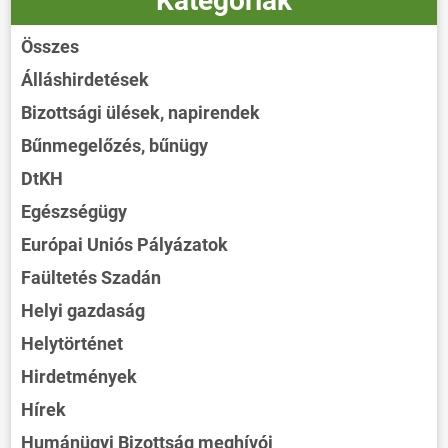
Kategóriák
Összes
Álláshirdetések
Bizottsági ülések, napirendek
Bűnmegelőzés, bűnügy
DtKH
Egészségügy
Európai Uniós Pályázatok
Faültetés Szadán
Helyi gazdaság
Helytörténet
Hirdetmények
Hírek
Humánügyi Bizottság meghívói