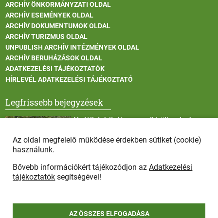
ARCHÍV ÖNKORMÁNYZATI OLDAL
ARCHÍV ESEMÉNYEK OLDAL
ARCHÍV DOKUMENTUMOK OLDAL
ARCHÍV TURIZMUS OLDAL
UNPUBLISH ARCHÍV INTÉZMÉNYEK OLDAL
ARCHÍV BERUHÁZÁSOK OLDAL
ADATKEZELÉSI TÁJÉKOZTATÓK
HÍRLEVÉL ADATKEZELÉSI TÁJÉKOZTATÓ
Legfrissebb bejegyzések
Vadállatok itatása a rendkívüli melegben
Az oldal megfelelő működése érdekben sütiket (cookie)
használunk.
Bővebb információkért tájékozódjon az
Adatkezelési
Afrikai sertéspestis - kérések a lakosság felé
tájékoztatók
segítségével!
AZ ÖSSZES ELFOGADÁSA