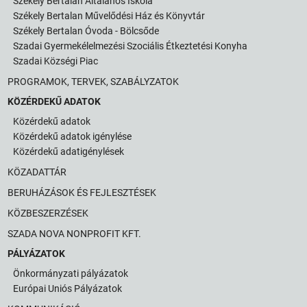
Székely Bertalan Általános Iskola
Székely Bertalan Művelődési Ház és Könyvtár
Székely Bertalan Óvoda - Bölcsőde
Szadai Gyermekélelmezési Szociális Étkeztetési Konyha
Szadai Községi Piac
PROGRAMOK, TERVEK, SZABÁLYZATOK
KÖZÉRDEKŰ ADATOK
Közérdekű adatok
Közérdekű adatok igénylése
Közérdekű adatigénylések
KÖZADATTÁR
BERUHÁZÁSOK ÉS FEJLESZTÉSEK
KÖZBESZERZÉSEK
SZADA NOVA NONPROFIT KFT.
PÁLYÁZATOK
Önkormányzati pályázatok
Európai Uniós Pályázatok