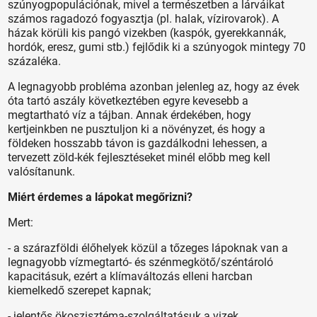
szúnyogpopulációnak, mivel a természetben a lárváikat
számos ragadozó fogyasztja (pl. halak, vízirovarok). A
házak körüli kis pangó vizekben (kaspók, gyerekkannák,
hordók, eresz, gumi stb.) fejlődik ki a szúnyogok mintegy 70
százaléka.
A legnagyobb probléma azonban jelenleg az, hogy az évek
óta tartó aszály következtében egyre kevesebb a
megtartható víz a tájban. Annak érdekében, hogy
kertjeinkben ne pusztuljon ki a növényzet, és hogy a
földeken hosszabb távon is gazdálkodni lehessen, a
tervezett zöld-kék fejlesztéseket minél előbb meg kell
valósítanunk.
Miért érdemes a lápokat megőrizni?
Mert:
- a szárazföldi élőhelyek közül a tőzeges lápoknak van a
legnagyobb vízmegtartó- és szénmegkötő/széntároló
kapacitásuk, ezért a klímaváltozás elleni harcban
kiemelkedő szerepet kapnak;
- jelentős ökoszisztéma-szolgáltatásuk a vizek