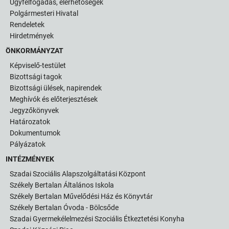
Ügyfélfogadás, elérhetőségek
Polgármesteri Hivatal
Rendeletek
Hirdetmények
ÖNKORMÁNYZAT
Képviselő-testület
Bizottsági tagok
Bizottsági ülések, napirendek
Meghívók és előterjesztések
Jegyzőkönyvek
Határozatok
Dokumentumok
Pályázatok
INTÉZMÉNYEK
Szadai Szociális Alapszolgáltatási Központ
Székely Bertalan Általános Iskola
Székely Bertalan Művelődési Ház és Könyvtár
Székely Bertalan Óvoda - Bölcsőde
Szadai Gyermekélelmezési Szociális Étkeztetési Konyha