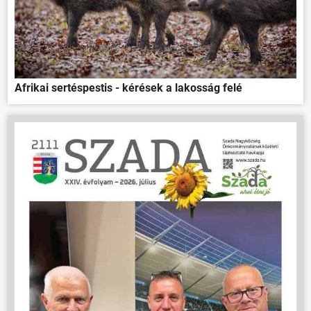
Afrikai sertéspestis - kérések a lakosság felé