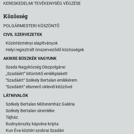
KERESKEDELMI TEVÉKENYSÉG VÉGZÉSE
Közösség
POLGÁRMESTERI KÖSZÖNTŐ
CIVIL SZERVEZETEK
Közintézményi alapítványok
Helyi regisztrált önszerveződő közösségek
AKIKRE BÜSZKÉK VAGYUNK
Szada Nagyközség Díszpolgárai
„Szadáért” kitüntető emlékplakett
"Szadáért" Székely Bertalan emlékérem
"Szadáért" elismerő oklevél kitűzővel
LÁTNIVALÓK
Székely Bertalan Műteremház Galéria
Székely Bertalan síremléke
Tájház
Rudnyánszky kápolna-kripta
Kun Éva köztéri szobrai Szadán