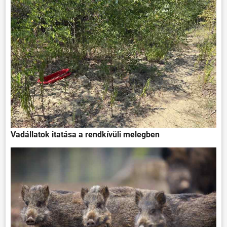
Vadállatok itatása a rendkívüli melegben