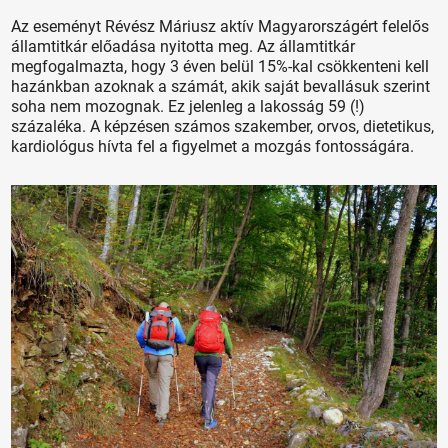
Az eseményt Révész Máriusz aktív Magyarországért felelős
államtitkár előadása nyitotta meg. Az államtitkár
megfogalmazta, hogy 3 éven belül 15%-kal csökkenteni kell
hazánkban azoknak a számát, akik saját bevallásuk szerint
soha nem mozognak. Ez jelenleg a lakosság 59 (!)
százaléka. A képzésen számos szakember, orvos, dietetikus,
kardiológus hívta fel a figyelmet a mozgás fontosságára.