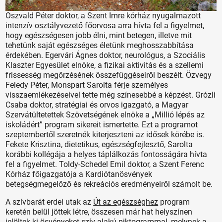
Oszvald Péter doktor, a Szent Imre kórház nyugalmazott
intenzív osztályvezető főorvosa arra hívta fel a figyelmet,
hogy egészségesen jobb élni, mint betegen, illetve mit
tehetünk saját egészséges életünk meghosszabbítása
érdekében. Egervári Ágnes doktor, neurológus, a Szociális
Klaszter Egyesület elnöke, a fizikai aktivitás és a szellemi
frissesség megőrzésének összefüggéseiről beszélt. Özvegy
Feledy Péter, Monspart Sarolta férje személyes
visszaemlékezéseivel tette még színesebbé a képzést. Grózli
Csaba doktor, stratégiai és orvos igazgató, a Magyar
Szervátültetettek Szövetségének elnöke a „Millió lépés az
iskoládért” program sikereit ismertette. Ezt a programot
szeptembertől szeretnék kiterjeszteni az idősek körébe is.
Fekete Krisztina, dietetikus, egészségfejlesztő, Sarolta
korábbi kollégája a helyes táplálkozás fontosságára hívta
fel a figyelmet. Toldy-Schedel Emil doktor, a Szent Ferenc
Kórház főigazgatója a Kardiótanösvények
betegségmegelőző és rekreációs eredményeiről számolt be.
A szívbarát erdei utak az
Út az egészséghez
program
keretén belül jöttek létre, összesen már hat helyszínen
jelöltek ki ösvényeket szív alakú piktogrammal, melynek a