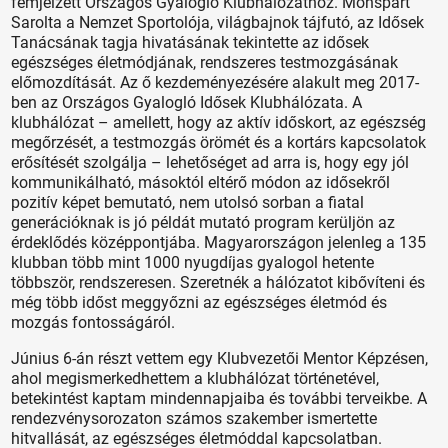
fémjelzett Országos Gyalogló Klubhálózathoz. Monspart
Sarolta a Nemzet Sportolója, világbajnok tájfutó, az Idősek
Tanácsának tagja hivatásának tekintette az idősek
egészséges életmódjának, rendszeres testmozgásának
előmozdítását. Az ő kezdeményezésére alakult meg 2017-
ben az Országos Gyalogló Idősek Klubhálózata. A
klubhálózat – amellett, hogy az aktív időskort, az egészség
megőrzését, a testmozgás örömét és a kortárs kapcsolatok
erősítését szolgálja – lehetőséget ad arra is, hogy egy jól
kommunikálható, másoktól eltérő módon az idősekről
pozitív képet bemutató, nem utolsó sorban a fiatal
generációknak is jó példát mutató program kerüljön az
érdeklődés középpontjába. Magyarországon jelenleg a 135
klubban több mint 1000 nyugdíjas gyalogol hetente
többször, rendszeresen. Szeretnék a hálózatot kibővíteni és
még több időst meggyőzni az egészséges életmód és
mozgás fontosságáról.
Június 6-án részt vettem egy Klubvezetői Mentor Képzésen,
ahol megismerkedhettem a klubhálózat történetével,
betekintést kaptam mindennapjaiba és további terveikbe. A
rendezvénysorozaton számos szakember ismertette
hitvallását, az egészséges életmóddal kapcsolatban.