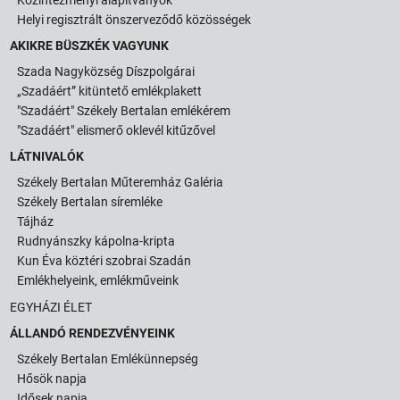
Helyi regisztrált önszerveződő közösségek
AKIKRE BÜSZKÉK VAGYUNK
Szada Nagyközség Díszpolgárai
„Szadáért” kitüntető emlékplakett
"Szadáért" Székely Bertalan emlékérem
"Szadáért" elismerő oklevél kitűzővel
LÁTNIVALÓK
Székely Bertalan Műteremház Galéria
Székely Bertalan síremléke
Tájház
Rudnyánszky kápolna-kripta
Kun Éva köztéri szobrai Szadán
Emlékhelyeink, emlékműveink
EGYHÁZI ÉLET
ÁLLANDÓ RENDEZVÉNYEINK
Székely Bertalan Emlékünnepség
Hősök napja
Idősek napja