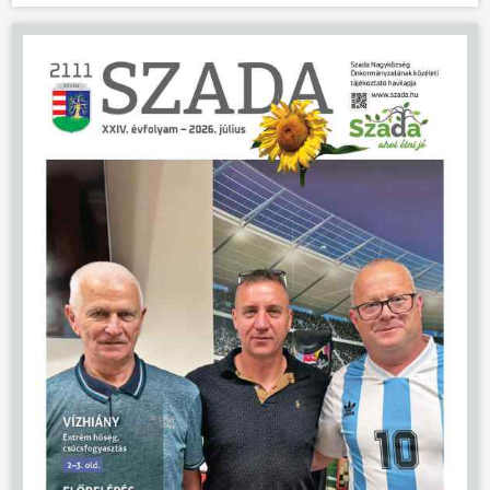
ÖNKORMÁNYZAT
ÜGYINTÉZÉS
KÖZÖSSÉG
HÍREK
VÁLASZTÁSOK