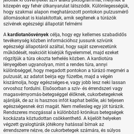
közepén egy fehér útkanyarulat látszódik. Különlegességük,
hogy szakmai alapon meghatározott pontokon pulzusmérő
állomásokat is kialakítottak, amik segítenek a túrázók
szívének egészségi állapotát felmérni
A
kardiotanösvények
célja, hogy egy kellemes szabadidős
tevékenység közben információhoz jussunk szívünk
egészségi állapotáról azáltal, hogy saját szervezetünk
működését, reakcióit kísérjük figyelemmel, majd ezeket
rögzítjük a túra okozta terhelés közben. A kardiotúra
lényegében ugyanolyan, mint a rendes túra, annyi
különbséggel, hogy megadott pontokon a túrázó megméri a
pulzusát, az adatot beírja egy füzetbe, majd a végén
kiszámolja, hogy egészséges-e, vagy jobb lesz neki lassan
orvoshoz fordulni. Elsősorban a szív- és érrendszeri vagy
magasvérnyomás-betegséggel élőknek, cukorbetegeknek
ajánlják, de az is hasznos infót kaphat belőle, aki teljesen
egészségesnek érzi magát. Nem mellesleg egy jót túrázik.
Rendszeres mozgással a különböző krónikus betegségek
kockázata köztudottan csökkenthető. A kijelölt helyeken
végzett gyalogtúrák jótékony hatással bírnak az
érrendszerre nézve, de cukorbetegek számára, és súlyos