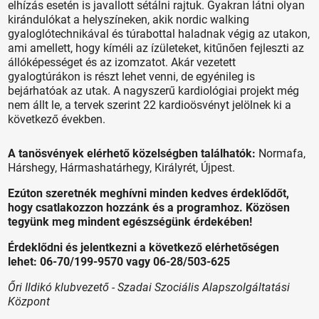
elhízás esetén is javallott sétálni rajtuk. Gyakran látni olyan
kirándulókat a helyszíneken, akik nordic walking
gyaloglótechnikával és túrabottal haladnak végig az utakon,
ami amellett, hogy kíméli az ízületeket, kitűnően fejleszti az
állóképességet és az izomzatot. Akár vezetett
gyalogtúrákon is részt lehet venni, de egyénileg is
bejárhatóak az utak. A nagyszerű kardiológiai projekt még
nem állt le, a tervek szerint 22 kardioösvényt jelölnek ki a
következő években.
A tanösvények elérhető közelségben találhatók:
Normafa,
Hárshegy, Hármashatárhegy, Királyrét, Újpest.
Ezúton szeretnék meghívni minden kedves érdeklődőt,
hogy csatlakozzon hozzánk és a programhoz. Közösen
tegyünk meg mindent egészségünk érdekében!
Érdeklődni és jelentkezni a következő elérhetőségen
lehet: 06-70/199-9570 vagy 06-28/503-625
Őri Ildikó klubvezető - Szadai Szociális Alapszolgáltatási
Központ