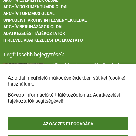
ARCHÍV DOKUMENTUMOK OLDAL
ARCHÍV TURIZMUS OLDAL
UNPUBLISH ARCHÍV INTÉZMÉNYEK OLDAL
ARCHÍV BERUHÁZÁSOK OLDAL
ADATKEZELÉSI TÁJÉKOZTATÓK
HÍRLEVÉL ADATKEZELÉSI TÁJÉKOZTATÓ
Legfrissebb bejegyzések
Vadállatok itatása a rendkívüli melegben
Az oldal megfelelő működése érdekben sütiket (cookie)
használunk.
Bővebb információkért tájékozódjon az
Adatkezelési
Afrikai sertéspestis - kérések a lakosság felé
tájékoztatók
segítségével!
AZ ÖSSZES ELFOGADÁSA