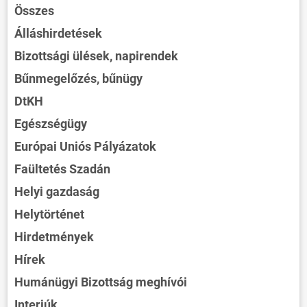
Összes
Álláshirdetések
Bizottsági ülések, napirendek
Bűnmegelőzés, bűnügy
DtKH
Egészségügy
Európai Uniós Pályázatok
Faültetés Szadán
Helyi gazdaság
Helytörténet
Hirdetmények
Hírek
Humánügyi Bizottság meghívói
Interjúk