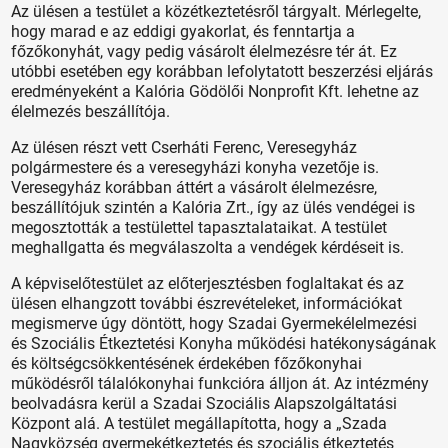
Az ülésen a testület a közétkeztetésről tárgyalt. Mérlegelte,
hogy marad e az eddigi gyakorlat, és fenntartja a
főzőkonyhát, vagy pedig vásárolt élelmezésre tér át. Ez
utóbbi esetében egy korábban lefolytatott beszerzési eljárás
eredményeként a Kalória Gödölői Nonprofit Kft. lehetne az
élelmezés beszállítója.
Az ülésen részt vett Cserháti Ferenc, Veresegyház
polgármestere és a veresegyházi konyha vezetője is.
Veresegyház korábban áttért a vásárolt élelmezésre,
beszállítójuk szintén a Kalória Zrt., így az ülés vendégei is
megosztották a testülettel tapasztalataikat. A testület
meghallgatta és megválaszolta a vendégek kérdéseit is.
A képviselőtestület az előterjesztésben foglaltakat és az
ülésen elhangzott további észrevételeket, információkat
megismerve úgy döntött, hogy Szadai Gyermekélelmezési
és Szociális Étkeztetési Konyha működési hatékonyságának
és költségcsökkentésének érdekében főzőkonyhai
működésről tálalókonyhai funkcióra álljon át. Az intézmény
beolvadásra kerül a Szadai Szociális Alapszolgáltatási
Központ alá. A testület megállapította, hogy a „Szada
Nagyközség gyermekétkeztetés és szociális étkeztetés