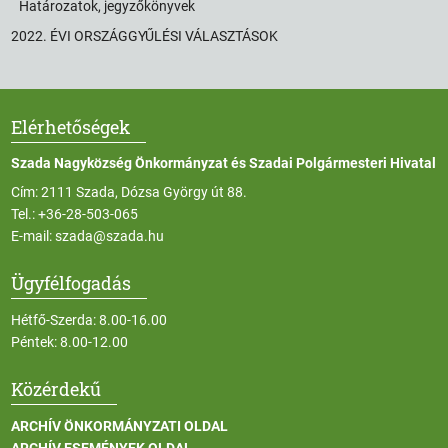
Határozatok, jegyzőkönyvek
2022. ÉVI ORSZÁGGYŰLÉSI VÁLASZTÁSOK
Elérhetőségek
Szada Nagyközség Önkormányzat és Szadai Polgármesteri Hivatal
Cím: 2111 Szada, Dózsa György út 88.
Tel.:
+36-28-503-065
E-mail:
szada@szada.hu
Ügyfélfogadás
Hétfő-Szerda: 8.00-16.00
Péntek: 8.00-12.00
Közérdekű
ARCHÍV ÖNKORMÁNYZATI OLDAL
ARCHÍV ESEMÉNYEK OLDAL