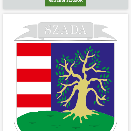
RÉGEBBI SZÁMOK
ÖNKORMÁNYZAT
ÜGYINTÉZÉS
KÖZÖSSÉG
HÍREK
VÁLASZTÁSOK