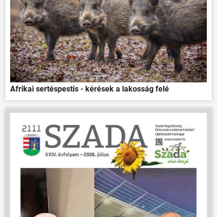
Afrikai sertéspestis - kérések a lakosság felé