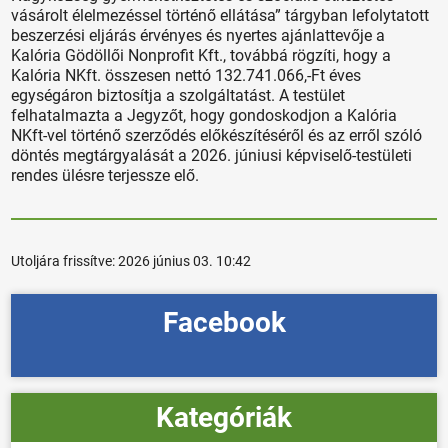
vásárolt élelmezéssel történő ellátása” tárgyban lefolytatott
beszerzési eljárás érvényes és nyertes ajánlattevője a
Kalória Gödöllői Nonprofit Kft., továbbá rögzíti, hogy a
Kalória NKft. összesen nettó 132.741.066,-Ft éves
egységáron biztosítja a szolgáltatást. A testület
felhatalmazta a Jegyzőt, hogy gondoskodjon a Kalória
NKft-vel történő szerződés előkészítéséről és az erről szóló
döntés megtárgyalását a 2026. júniusi képviselő-testületi
rendes ülésre terjessze elő.
Utoljára frissítve:
2026 június 03. 10:42
Facebook
Kategóriák