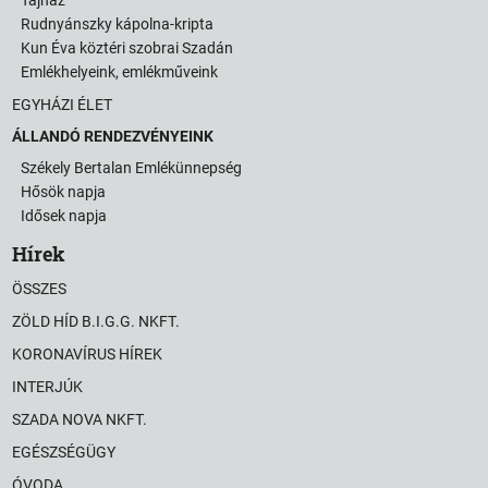
Rudnyánszky kápolna-kripta
Kun Éva köztéri szobrai Szadán
Emlékhelyeink, emlékműveink
EGYHÁZI ÉLET
ÁLLANDÓ RENDEZVÉNYEINK
Székely Bertalan Emlékünnepség
Hősök napja
Idősek napja
Hírek
ÖSSZES
ZÖLD HÍD B.I.G.G. NKFT.
KORONAVÍRUS HÍREK
INTERJÚK
SZADA NOVA NKFT.
EGÉSZSÉGÜGY
ÓVODA