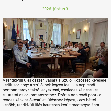
2026. június 3.
A rendkívüli ülés összehívására a Szülői Közösség kérésére
került sor, hogy a szülőknek legyen idejük a napirendi
pontban tárgyaltakról egyeztetni, esetleges kérdéseiket
eljuttatni az önkormányzathoz. Ezért a napirendi pont - a
rendes képviselő-testületi üléséhez képest, - egy héttel
később, rendkívüli ülés keretében került megtárgyalásra.