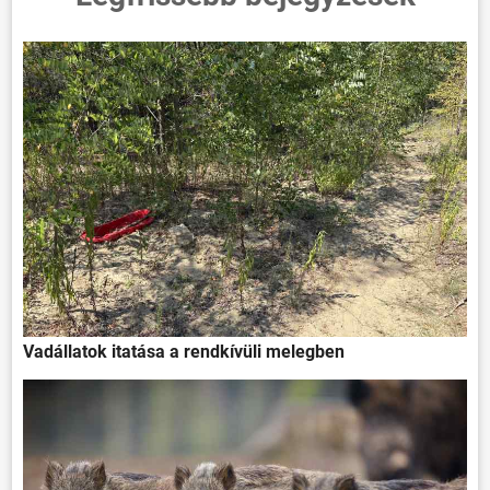
Vadállatok itatása a rendkívüli melegben