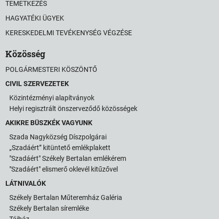
TEMETKEZÉS
HAGYATÉKI ÜGYEK
KERESKEDELMI TEVÉKENYSÉG VÉGZÉSE
Közösség
POLGÁRMESTERI KÖSZÖNTŐ
CIVIL SZERVEZETEK
Közintézményi alapítványok
Helyi regisztrált önszerveződő közösségek
AKIKRE BÜSZKÉK VAGYUNK
Szada Nagyközség Díszpolgárai
„Szadáért” kitüntető emlékplakett
"Szadáért" Székely Bertalan emlékérem
"Szadáért" elismerő oklevél kitűzővel
LÁTNIVALÓK
Székely Bertalan Műteremház Galéria
Székely Bertalan síremléke
Tájház