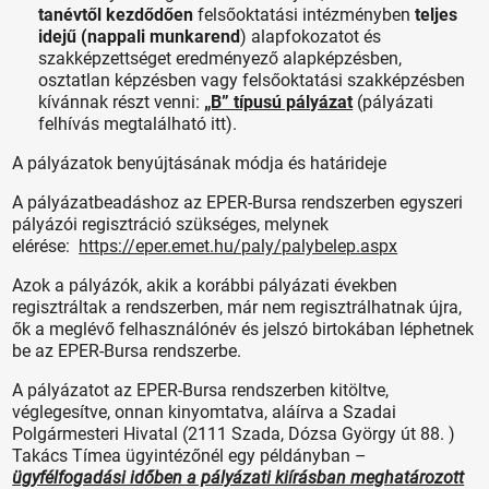
tanévtől kezdődően
felsőoktatási intézményben
teljes
idejű (nappali munkarend
) alapfokozatot és
szakképzettséget eredményező alapképzésben,
osztatlan képzésben vagy felsőoktatási szakképzésben
kívánnak részt venni:
„B” típusú pályázat
(pályázati
felhívás megtalálható itt).
A pályázatok benyújtásának módja és határideje
A pályázatbeadáshoz az EPER-Bursa rendszerben egyszeri
pályázói regisztráció szükséges, melynek
elérése:
https://eper.emet.hu/paly/palybelep.aspx
Azok a pályázók, akik a korábbi pályázati években
regisztráltak a rendszerben, már nem regisztrálhatnak újra,
ők a meglévő felhasználónév és jelszó birtokában léphetnek
be az EPER-Bursa rendszerbe.
A pályázatot az EPER-Bursa rendszerben kitöltve,
véglegesítve, onnan kinyomtatva, aláírva a Szadai
Polgármesteri Hivatal (2111 Szada, Dózsa György út 88. )
Takács Tímea ügyintézőnél egy példányban –
ügyfélfogadási időben a pályázati kiírásban meghatározott