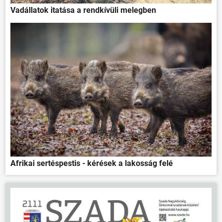
Vadállatok itatása a rendkívüli melegben
Afrikai sertéspestis - kérések a lakosság felé