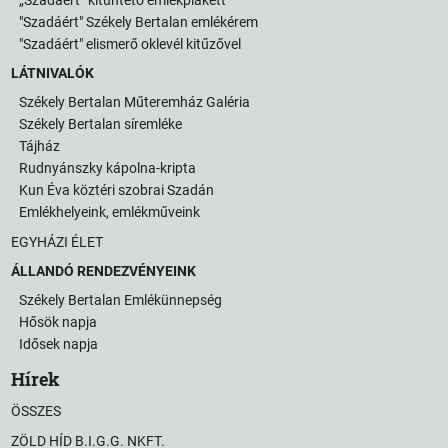
„Szadáért” kitüntető emlékplakett
"Szadáért" Székely Bertalan emlékérem
"Szadáért" elismerő oklevél kitűzővel
LÁTNIVALÓK
Székely Bertalan Műteremház Galéria
Székely Bertalan síremléke
Tájház
Rudnyánszky kápolna-kripta
Kun Éva köztéri szobrai Szadán
Emlékhelyeink, emlékműveink
EGYHÁZI ÉLET
ÁLLANDÓ RENDEZVÉNYEINK
Székely Bertalan Emlékünnepség
Hősök napja
Idősek napja
Hírek
ÖSSZES
ZÖLD HÍD B.I.G.G. NKFT.