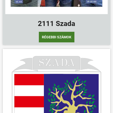
2111 Szada
RÉGEBBI SZÁMOK
ÖNKORMÁNYZAT
ÜGYINTÉZÉS
KÖZÖSSÉG
HÍREK
VÁLASZTÁSOK