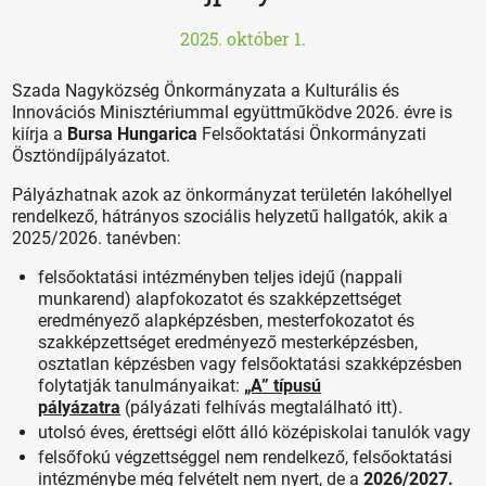
2025. október 1.
Szada Nagyközség Önkormányzata a Kulturális és
Innovációs Minisztériummal együttműködve 2026. évre is
kiírja a
Bursa Hungarica
Felsőoktatási Önkormányzati
Ösztöndíjpályázatot.
Pályázhatnak azok az önkormányzat területén lakóhellyel
rendelkező, hátrányos szociális helyzetű hallgatók, akik a
2025/2026. tanévben:
felsőoktatási intézményben teljes idejű (nappali
munkarend) alapfokozatot és szakképzettséget
eredményező alapképzésben, mesterfokozatot és
szakképzettséget eredményező mesterképzésben,
osztatlan képzésben vagy felsőoktatási szakképzésben
folytatják tanulmányaikat:
„A” típusú
pályázatra
(pályázati felhívás megtalálható itt).
utolsó éves, érettségi előtt álló középiskolai tanulók vagy
felsőfokú végzettséggel nem rendelkező, felsőoktatási
intézménybe még felvételt nem nyert, de a
2026/2027.