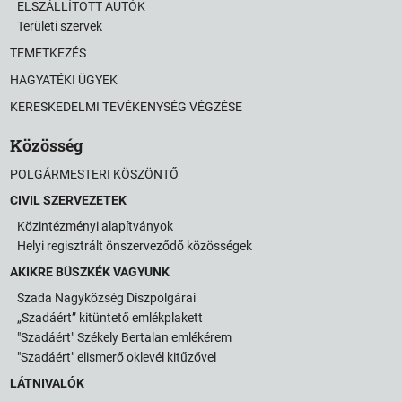
ELSZÁLLÍTOTT AUTÓK
Területi szervek
TEMETKEZÉS
HAGYATÉKI ÜGYEK
KERESKEDELMI TEVÉKENYSÉG VÉGZÉSE
Közösség
POLGÁRMESTERI KÖSZÖNTŐ
CIVIL SZERVEZETEK
Közintézményi alapítványok
Helyi regisztrált önszerveződő közösségek
AKIKRE BÜSZKÉK VAGYUNK
Szada Nagyközség Díszpolgárai
„Szadáért” kitüntető emlékplakett
"Szadáért" Székely Bertalan emlékérem
"Szadáért" elismerő oklevél kitűzővel
LÁTNIVALÓK