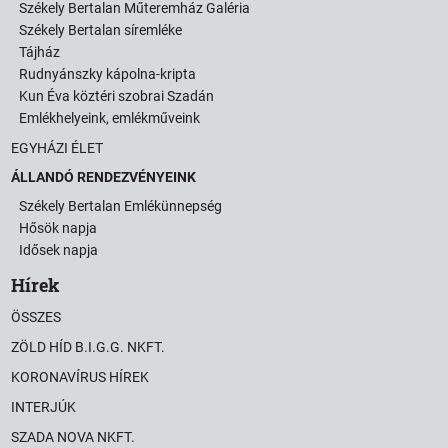
Székely Bertalan Műteremház Galéria
Székely Bertalan síremléke
Tájház
Rudnyánszky kápolna-kripta
Kun Éva köztéri szobrai Szadán
Emlékhelyeink, emlékműveink
EGYHÁZI ÉLET
ÁLLANDÓ RENDEZVÉNYEINK
Székely Bertalan Emlékünnepség
Hősök napja
Idősek napja
Hírek
ÖSSZES
ZÖLD HÍD B.I.G.G. NKFT.
KORONAVÍRUS HÍREK
INTERJÚK
SZADA NOVA NKFT.