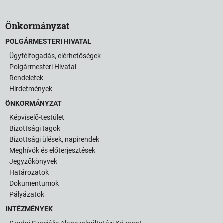
Önkormányzat
POLGÁRMESTERI HIVATAL
Ügyfélfogadás, elérhetőségek
Polgármesteri Hivatal
Rendeletek
Hirdetmények
ÖNKORMÁNYZAT
Képviselő-testület
Bizottsági tagok
Bizottsági ülések, napirendek
Meghívók és előterjesztések
Jegyzőkönyvek
Határozatok
Dokumentumok
Pályázatok
INTÉZMÉNYEK
Szadai Szociális Alapszolgáltatási Központ