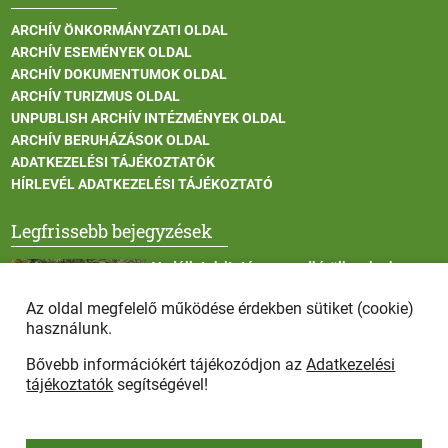
ARCHÍV ÖNKORMÁNYZATI OLDAL
ARCHÍV ESEMÉNYEK OLDAL
ARCHÍV DOKUMENTUMOK OLDAL
ARCHÍV TURIZMUS OLDAL
UNPUBLISH ARCHÍV INTÉZMÉNYEK OLDAL
ARCHÍV BERUHÁZÁSOK OLDAL
ADATKEZELÉSI TÁJÉKOZTATÓK
HÍRLEVÉL ADATKEZELÉSI TÁJÉKOZTATÓ
Legfrissebb bejegyzések
Vadállatok itatása a rendkívüli melegben
Az oldal megfelelő működése érdekben sütiket (cookie)
használunk.
Bővebb információkért tájékozódjon az
Adatkezelési
Afrikai sertéspestis - kérések a lakosság felé
tájékoztatók
segítségével!