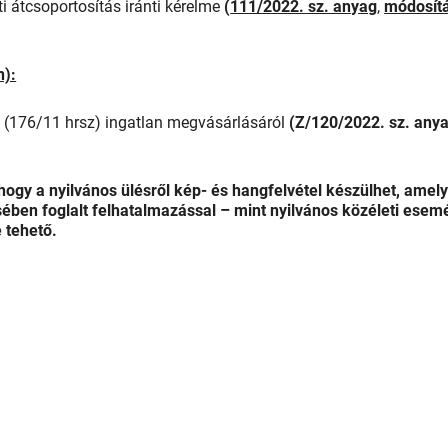
i átcsoportosítás iránti kérelme
(
111/2022. sz. anyag
,
módosítá
n):
ú (176/11 hrsz) ingatlan megvásárlásáról
(Z/120/2022. sz. any
 hogy a nyilvános ülésről kép- és hangfelvétel készülhet, amely
ében foglalt felhatalmazással – mint nyilvános közéleti esem
 tehető.