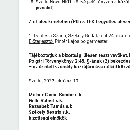
Szada Nova NKft. költség-előirányzatok között
javaslat
)
Zárt ülés keretében (PB és TFKB együttes ülésé
1. Döntés a Szada, Székely Bertalan út 24. szám
Előterjesztő:
Pintér Lajos polgármester
Tájékoztatjuk a bizottsági ülésen részt vevőket,
Polgári Törvénykönyv 2:48. §-ának (2) bekezdés
– az érintett személy hozzájárulása nélkül közzé
Szada, 2022. október 13.
Molnár Csaba Sándor s.k.
Gelle Róbert s.k.
Rezsabek Tamás s.k.
Székely Beatrix s.k.
bizottsági elnökök