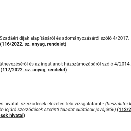
 a Szadáért díjak alapításáról és adományozásáról szóló 4/2017.
(
116/2022. sz. anyag
,
rendelet
)
l, átnevezéséről és az ingatlanok házszámozásáról szóló 4/2014.
(
117/2022. sz. anyag
,
rendelet
)
 hivatali szerződések előzetes felülvizsgálatáról
-
(beszállítói l
 lejáró szerződések szerinti feladat-ellátások jövőjéről!)
(
112/2
sek hivatal
)