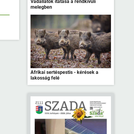
Vadállatok itatása a rendkívüli
melegben
Afrikai sertéspestis - kérések a
lakosság felé