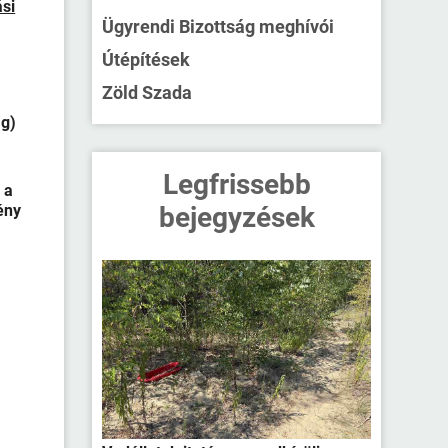
si
Ügyrendi Bizottság meghívói
Útépítések
Zöld Szada
ag)
Legfrissebb
 a
ény
bejegyzések