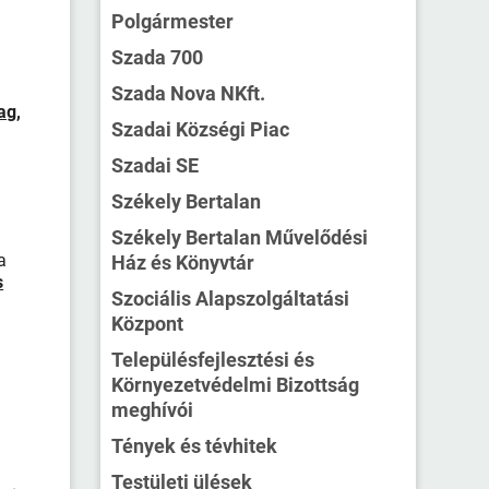
Polgármester
Szada 700
Szada Nova NKft.
ag
,
Szadai Községi Piac
Szadai SE
Székely Bertalan
Székely Bertalan Művelődési
a
Ház és Könyvtár
s
Szociális Alapszolgáltatási
Központ
Településfejlesztési és
Környezetvédelmi Bizottság
meghívói
Tények és tévhitek
Testületi ülések