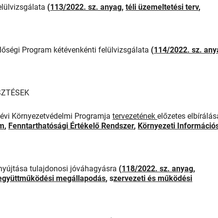
elülvizsgálata
(
113/2022. sz. anyag
,
téli üzemeltetési terv
,
lőségi Program kétévenkénti felülvizsgálata
(
114/2022. sz. any
SZTÉSEK
évi Környezetvédelmi Programja
tervezetének
előzetes elbírálás
am
,
Fenntarthatósági Értékelő Rendszer
,
Környezeti Információ
nyújtása tulajdonosi jóváhagyásra
(
118/2022. sz. anyag
,
együttműködési megállapodás
, s
zervezeti és működési