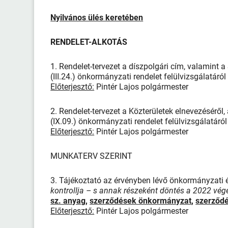
Nyilvános ülés keretében
RENDELET-ALKOTÁS
1. Rendelet-tervezet a díszpolgári cím, valamint
(III.24.) önkormányzati rendelet felülvizsgálatáról
Előterjesztő:
Pintér Lajos polgármester
2. Rendelet-tervezet a Közterületek elnevezésérő
(IX.09.) önkormányzati rendelet felülvizsgálatáról
Előterjesztő:
Pintér Lajos polgármester
MUNKATERV SZERINT
3. Tájékoztató az érvényben lévő önkormányzati és
kontrollja – s annak részeként döntés a 2022 végén
sz. anyag
,
szerződések önkormányzat
,
szerződé
Előterjesztő:
Pintér Lajos polgármester