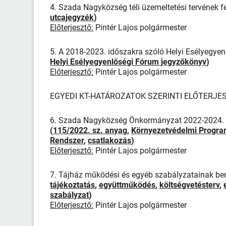
4. Szada Nagyközség téli üzemeltetési tervének f
utcajegyzék
)
Előterjesztő:
Pintér Lajos polgármester
5. A 2018-2023. időszakra szóló Helyi Esélyegyen
Helyi Esélyegyenlőségi Fórum jegyzőkönyv
)
Előterjesztő:
Pintér Lajos polgármester
EGYEDI KT-HATÁROZATOK SZERINTI ELŐTERJE
6. Szada Nagyközség Önkormányzat 2022-2024. 
(
115/2022. sz. anyag
,
Környezetvédelmi Progr
Rendszer
,
csatlakozás
)
Előterjesztő:
Pintér Lajos polgármester
7. Tájház működési és egyéb szabályzatainak be
tájékoztatás
,
együttműködés
,
költségvetésterv
,
szabályzat
)
Előterjesztő:
Pintér Lajos polgármester