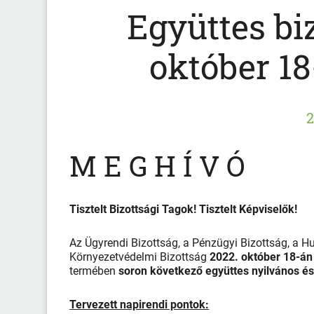
Együttes biz
október 18
2
M E G H Í V Ó
Tisztelt Bizottsági Tagok! Tisztelt Képviselők!
Az Ügyrendi Bizottság, a Pénzügyi Bizottság, a H
Környezetvédelmi Bizottság
2022. október 18-án
termében
soron következő együttes nyilvános és
Tervezett napirendi pontok: