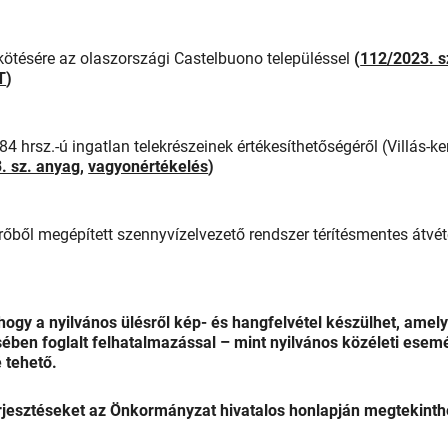
kötésére az olaszországi Castelbuono településsel
(
112/2023. s
T
)
hrsz.-ú ingatlan telekrészeinek értékesíthetőségéről (Villás-ke
. sz. anyag
,
vagyonértékelés
)
őből megépített szennyvízelvezető rendszer térítésmentes átvét
 hogy a nyilvános ülésről kép- és hangfelvétel készülhet, amely
ében foglalt felhatalmazással – mint nyilvános közéleti esem
 tehető.
erjesztéseket az Önkormányzat hivatalos honlapján megtekinth