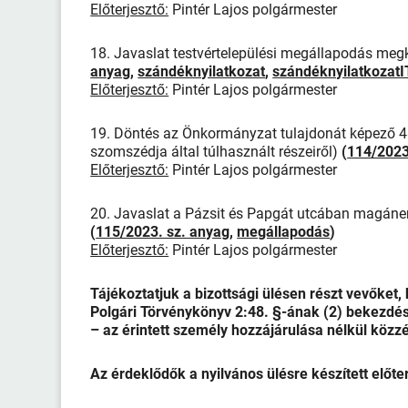
Előterjesztő:
Pintér Lajos polgármester
18. Javaslat testvértelepülési megállapodás meg
anyag
,
szándéknyilatkozat
,
szándéknyilatkozatI
Előterjesztő:
Pintér Lajos polgármester
19. Döntés az Önkormányzat tulajdonát képező 484 
szomszédja által túlhasznált részeiről)
(
114/2023
Előterjesztő:
Pintér Lajos polgármester
20. Javaslat a Pázsit és Papgát utcában magáner
(
115/2023. sz. anyag
,
megállapodás
)
Előterjesztő:
Pintér Lajos polgármester
Tájékoztatjuk a bizottsági ülésen részt vevőket,
Polgári Törvénykönyv 2:48. §-ának (2) bekezdés
– az érintett személy hozzájárulása nélkül közzé
Az érdeklődők a nyilvános ülésre készített előt