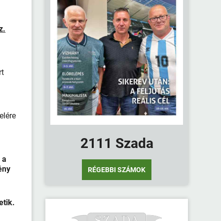
z.
rt
elére
2111 Szada
 a
ény
RÉGEBBI SZÁMOK
etik.