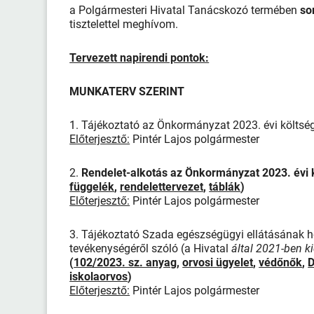
a Polgármesteri Hivatal Tanácskozó termében
so
tisztelettel meghívom.
Tervezett napirendi pontok:
MUNKATERV SZERINT
1. Tájékoztató az Önkormányzat 2023. évi költségve
Előterjesztő:
Pintér Lajos polgármester
2.
Rendelet-alkotás az Önkormányzat 2023. évi k
függelék
,
rendelettervezet
,
táblák
)
Előterjesztő:
Pintér Lajos polgármester
3. Tájékoztató Szada egészségügyi ellátásának hely
tevékenységéről szóló (a Hivatal
által 2021-ben k
(
102/2023. sz. anyag
,
orvosi ügyelet
,
védőnők
,
D
iskolaorvos
)
Előterjesztő:
Pintér Lajos polgármester