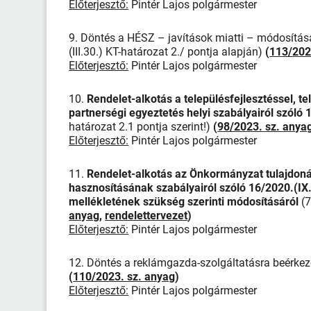
Előterjesztő:
Pintér Lajos polgármester
9. Döntés a HÉSZ – javítások miatti – módosítás
(III.30.) KT-határozat 2./ pontja alapján)
(
113/202
Előterjesztő:
Pintér Lajos polgármester
10.
Rendelet-alkotás a településfejlesztéssel, 
partnerségi egyeztetés helyi szabályairól szóló 1
határozat 2.1 pontja szerint!)
(
98/2023. sz. anya
Előterjesztő:
Pintér Lajos polgármester
11.
Rendelet-alkotás az Önkormányzat tulajdonáb
hasznosításának szabályairól szóló 16/2020.(IX.4
mellékletének szükség szerinti módosításáról
(
anyag
,
rendelettervezet
)
Előterjesztő:
Pintér Lajos polgármester
12. Döntés a reklámgazda-szolgáltatásra beérkező 
(
110/2023. sz. anyag
)
Előterjesztő:
Pintér Lajos polgármester