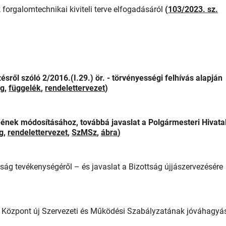
 forgalomtechnikai kiviteli terve elfogadásáról
(
103/2023. sz.
sről szóló 2/2016.(I.29.) ör. - törvényességi felhívás alapján
ag
,
függelék
,
rendelettervezet
)
nek módosításához, továbbá javaslat a Polgármesteri Hivata
g
,
rendelettervezet
,
SzMSz
,
ábra
)
tság tevékenységéről – és javaslat a Bizottság újjászervezésére
si Központ új Szervezeti és Működési Szabályzatának jóváhagyá