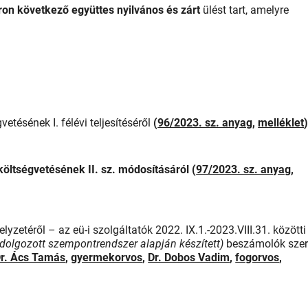
ron következő együttes nyilvános és zárt
ülést tart, amelyre
tésének I. félévi teljesítéséről
(
96/2023. sz. anyag
,
melléklet
öltségvetésének II. sz. módosításáról (
97/2023. sz. anyag
,
zetéről – az eü-i szolgáltatók 2022. IX.1.-2023.VIII.31. közötti
idolgozott szempontrendszer alapján készített)
beszámolók szer
r. Ács Tamás
,
gyermekorvos
,
Dr. Dobos Vadim
,
fogorvos
,