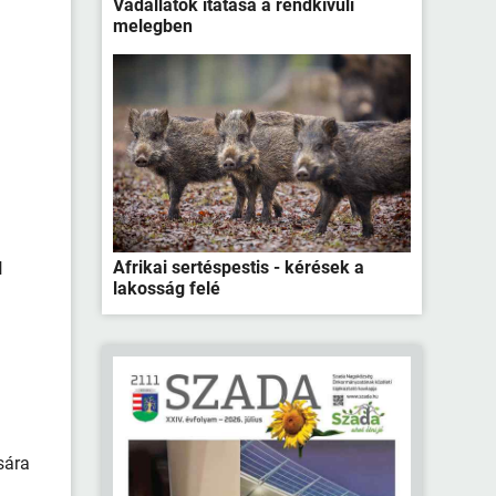
Vadállatok itatása a rendkívüli
melegben
Afrikai sertéspestis - kérések a
l
lakosság felé
sára