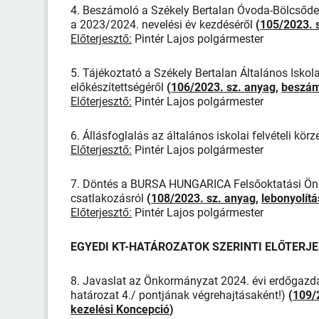
4. Beszámoló a Székely Bertalan Óvoda-Bölcsőde 
a 2023/2024. nevelési év kezdéséről
(
105/2023. 
Előterjesztő:
Pintér Lajos polgármester
5. Tájékoztató a Székely Bertalan Általános Isko
előkészítettségéről
(
106/2023. sz. anyag
,
beszám
Előterjesztő:
Pintér Lajos polgármester
6. Állásfoglalás az általános iskolai felvételi kör
Előterjesztő:
Pintér Lajos polgármester
7. Döntés a BURSA HUNGARICA Felsőoktatási Önko
csatlakozásról
(
108/2023. sz. anyag
,
lebonyolítá
Előterjesztő:
Pintér Lajos polgármester
EGYEDI KT-HATÁROZATOK SZERINTI ELŐTERJ
8. Javaslat az Önkormányzat 2024. évi erdőgazdá
határozat 4./ pontjának végrehajtásaként!)
(
109/
kezelési Koncepció
)