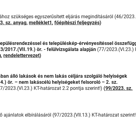
ához szükséges egyszerűsített eljárás megindításáról (46/2023.
3. sz. anyag
,
melléklet1
,
főépítészi feljegyzés
)
településrendezéssel és településkép-érvényesítéssel összefüg
3/2017.(VII.19.) ör. - felülvizsgálata alapján
(77/2023.(VI.23.) 
g
,
rendelettervezet
)
an álló lakások és nem lakás céljára szolgáló helyiségek
.) ör. – nem lakáscélú helyiségeket felsoroló – 2. sz.
77/2023.(VI.23.) KT-határozat 2.2 pontja szerint!)
(
99/2023. sz.
ajánlatok elbírálásáról (97/2023.(VII.13.) KT-határozat szerint!