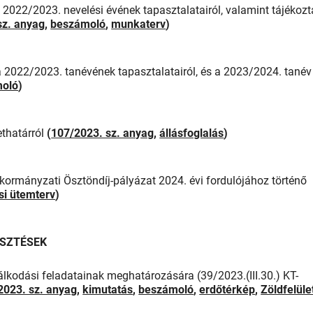
2022/2023. nevelési évének tapasztalatairól, valamint tájékozt
sz. anyag
,
beszámoló
,
munkaterv
)
la 2022/2023. tanévének tapasztalatairól, és a 2023/2024. tanév
oló
)
zethatárról
(
107/2023. sz. anyag
,
állásfoglalás
)
rmányzati Ösztöndíj-pályázat 2024. évi fordulójához történő
si ütemterv
)
ESZTÉSEK
lkodási feladatainak meghatározására (39/2023.(III.30.) KT-
2023. sz. anyag
,
kimutatás
,
beszámoló
,
erdőtérkép
,
Zöldfelüle