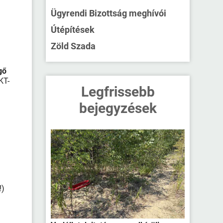
Ügyrendi Bizottság meghívói
Útépítések
Zöld Szada
gő
KT-
Legfrissebb
bejegyzések
!)