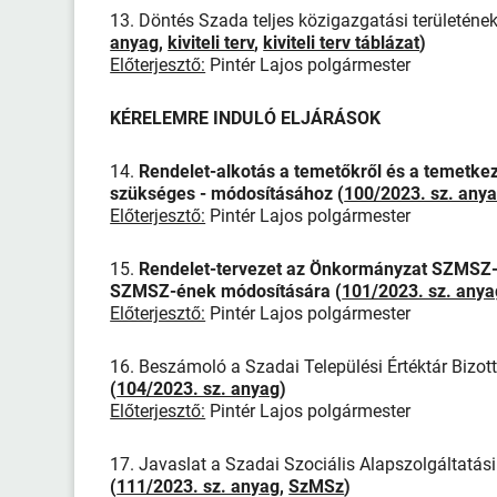
13. Döntés Szada teljes közigazgatási területének
anyag
,
kiviteli terv
,
kiviteli terv táblázat
)
Előterjesztő:
Pintér Lajos polgármester
KÉRELEMRE INDULÓ ELJÁRÁSOK
14.
Rendelet-alkotás a temetőkről és a temetkezé
szükséges - módosításához
(
100/2023. sz. any
Előterjesztő:
Pintér Lajos polgármester
15.
Rendelet-tervezet az Önkormányzat SZMSZ-é
SZMSZ-ének módosítására
(
101/2023. sz. anya
Előterjesztő:
Pintér Lajos polgármester
16. Beszámoló a Szadai Települési Értéktár Bizot
(
104/2023. sz. anyag
)
Előterjesztő:
Pintér Lajos polgármester
17. Javaslat a Szadai Szociális Alapszolgáltatá
(
111/2023. sz. anyag
,
SzMSz
)