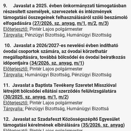
9. Javaslat a 2025. évben önkormányzati támogatásban
részesített személyek, szervezetek és intézmények
támogatási összegeinek felhasználásáról szóló beszámoló
elfogadására (
27/2026. sz. anyag
,
m/1
,
m/2
,
m/3
)
Előterjesztő:
Pintér Lajos polgármester
Tárgyalja:
Pénzügyi Bizottság, Humánügyi Bizottság
10. Javaslat a 2026/2027-es nevelési évben indítható
óvodai csoportok számára, az óvodai körzethatár
megállapítására, továbbá bölcsődei és óvodai beiratkozás
időpontjaira (
34/2026. sz. anyag
,
m/1
)
Előterjesztő:
Pintér Lajos polgármester
Tárgyalja:
Humánügyi Bizottság, Pénzügyi Bizottság
11. Javaslat a Baptista Tevékeny Szeretet Misszióval
létrejött bölcsődei ellátási szerződés felülvizsgálatára
(
30/2025. sz. anyag
,
m/1
,
m/2
)
Előterjesztő:
Pintér Lajos polgármester
Tárgyalja:
Pénzügyi Bizottság, Humánügyi Bizottsá
12. Javaslat az Szadafeszt Közösségszépítő Egyesület
támogatási kérelmének elbírálására (
35/2026. sz. anyag
)
Előterjesztő:
Pintér Lajos polgármester