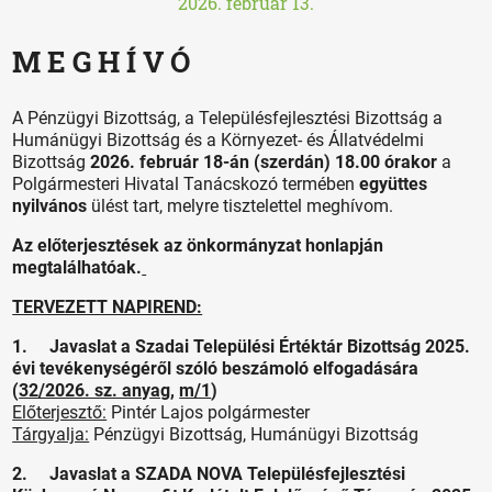
2026. február 13.
M E G H Í V Ó
A Pénzügyi Bizottság, a Településfejlesztési Bizottság a
Humánügyi Bizottság és a Környezet- és Állatvédelmi
Bizottság
2026. február 18-án (szerdán) 18.00 órakor
a
Polgármesteri Hivatal Tanácskozó termében
együttes
nyilvános
ülést tart, melyre tisztelettel meghívom.
Az előterjesztések az önkormányzat honlapján
megtalálhatóak.
TERVEZETT NAPIREND:
1. Javaslat a Szadai Települési Értéktár Bizottság 2025.
évi tevékenységéről szóló beszámoló elfogadására
(
32/2026. sz. anyag
,
m/1
)
Előterjesztő:
Pintér Lajos polgármester
Tárgyalja:
Pénzügyi Bizottság, Humánügyi Bizottság
2. Javaslat a SZADA NOVA Településfejlesztési