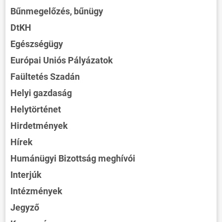
Bűnmegelőzés, bűnügy
DtKH
Egészségügy
Európai Uniós Pályázatok
Faültetés Szadán
Helyi gazdaság
Helytörténet
Hirdetmények
Hírek
Humánügyi Bizottság meghívói
Interjúk
Intézmények
Jegyző