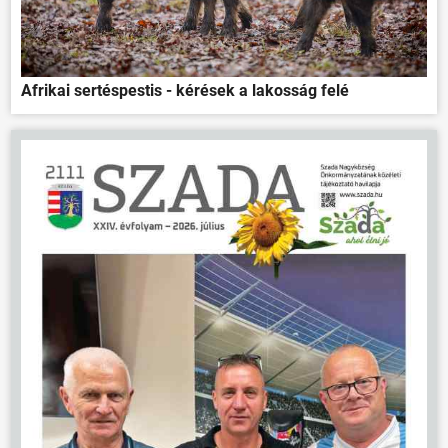
HÍREK
VÁLASZTÁSOK
Afrikai sertéspestis - kérések a lakosság felé