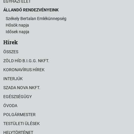
EGYHÁZI ÉLET
ÁLLANDÓ RENDEZVÉNYEINK
Székely Bertalan Emlékünnepség
Hősök napja
Idősek napja
Hírek
ÖSSZES
ZÖLD HÍD B.I.G.G. NKFT.
KORONAVÍRUS HÍREK
INTERJÚK
SZADA NOVA NKFT.
EGÉSZSÉGÜGY
ÓVODA
POLGÁRMESTER
TESTÜLETI ÜLÉSEK
HELYTÖRTÉNET