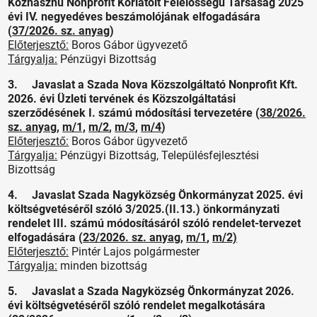
Közhasznú Nonprofit Korlátolt Felelősségű Társaság 2025
évi IV. negyedéves beszámolójának elfogadására
(
37/2026. sz. anyag
)
Előterjesztő:
Boros Gábor ügyvezető
Tárgyalja:
Pénzügyi Bizottság
3. Javaslat a Szada Nova Közszolgáltató Nonprofit Kft.
2026. évi Üzleti tervének és Közszolgáltatási
szerződésének I. számú módosítási tervezetére (
38/2026.
sz. anyag
,
m/1,
m/2
,
m/3
,
m/4
)
Előterjesztő:
Boros Gábor ügyvezető
Tárgyalja:
Pénzügyi Bizottság, Településfejlesztési
Bizottság
4. Javaslat Szada Nagyközség Önkormányzat 2025. évi
költségvetéséről szóló 3/2025.(II.13.) önkormányzati
rendelet III. számú módosításáról szóló rendelet-tervezet
elfogadására (
23/2026. sz. anyag
,
m/1
,
m/2)
Előterjesztő:
Pintér Lajos polgármester
Tárgyalja:
minden bizottság
5. Javaslat a Szada Nagyközség Önkormányzat 2026.
évi költségvetéséről szóló rendelet megalkotására