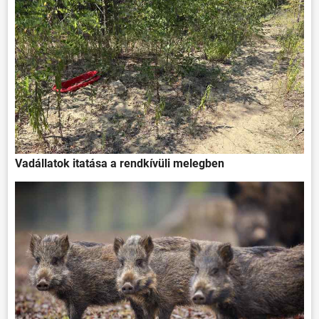
Vadállatok itatása a rendkívüli melegben
ÖNKORMÁNYZAT
ÜGYINTÉZÉS
KÖZÖSSÉG