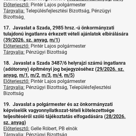
Előterjesztő:
Pintér Lajos polgármester
Tárgyalja:
Településfejlesztési Bizottság, Pénzügyi
Bizottság
17. Javaslat a Szada, 2985 hrsz.-ú önkormányzati
tulajdonú ingatlanra érkezett vételi ajánlatok elbírálására
(
39/2026. sz. anyag
,
m/1
)
Előterjesztő:
Pintér Lajos polgármester
Tárgyalja:
Pénzügyi Bizottság
18. Javaslat a Szada 3487/6 helyrajzi számú ingatlanra
(adótorony) építményi jog bejegyzéséhez (
29/2026. sz.
anyag
,
m/1
,
m/2
,
m/3
,
m/4
,
m/5
)
Előterjesztő:
Pintér Lajos polgármester
Tárgyalja:
Pénzügyi Bizottság, Településfejlesztési
Bizottság
19. Javaslat a polgármester és az önkormányzati
képviselők vagyonnyilatkozat-tételi kötelezettsége
teljesítéséről szóló tájékoztatás elfogadására (
28/2026.
sz. anyag
)
Előterjesztő:
Gelle Róbert, PB elnök
Tárgyalja:
Pénzügyi Bizottság