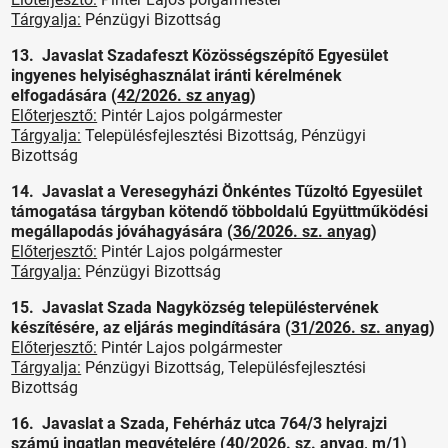
Tárgyalja:
Pénzügyi Bizottság
13. Javaslat Szadafeszt Közösségszépítő Egyesület
ingyenes helyiséghasználat iránti kérelmének
elfogadására (
42/2026. sz anyag
)
Előterjesztő:
Pintér Lajos polgármester
Tárgyalja:
Településfejlesztési Bizottság, Pénzügyi
Bizottság
14. Javaslat a Veresegyházi Önkéntes Tűzoltó Egyesület
támogatása tárgyban kötendő többoldalú Együttműködési
megállapodás jóváhagyására (
36/2026. sz. anyag
)
Előterjesztő:
Pintér Lajos polgármester
Tárgyalja:
Pénzügyi Bizottság
15. Javaslat Szada Nagyközség településtervének
készítésére, az eljárás megindítására (
31/2026. sz. anyag
)
Előterjesztő:
Pintér Lajos polgármester
Tárgyalja:
Pénzügyi Bizottság, Településfejlesztési
Bizottság
16. Javaslat a Szada, Fehérház utca 764/3 helyrajzi
számú ingatlan megvételére (
40/2026. sz. anyag
,
m/1
)