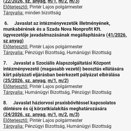
(
22/2026. sz. anyag
,
m/1,
m/2
,
m/3
)
Előterjesztő:
Pintér Lajos polgármester
Tárgyalja:
minden bizottság
6. Javaslat az intézményvezetők illetményének,
munkabérének és a Szada Nova Nonprofit Kft.
ügyvezetője javadalmazásának megállapítására (
41/2026.
sz anyag)
Előterjesztő:
Pintér Lajos polgármester
Tárgyalja:
Pénzügyi Bizottság, Humánügyi Bizottság
7. Javaslat a Szociális Alapszolgáltatási Központ
intézményvezető (magasabb vezető) beosztás ellátására
kiírt pályázati eljárásban beérkezett pályázat elbírálása
(
25/2026. sz. anyag
,
m/1
,
m/2)
Előterjesztő:
Pintér Lajos polgármester
Tárgyalja:
Humánügyi Bizottság, Pénzügyi Bizottság
8. Javaslat háziorvosi praxisbővítéssel kapcsolatos
döntésre és új körzetkialakítás meghatározására
(
24/2026. sz. anyag
,
m/1
,
m/2
,
m/3
)
Előterjesztő:
Pintér Lajos polgármester
Tárgyalja:
Pénzügyi Bizottság, Humánügyi Bizottság