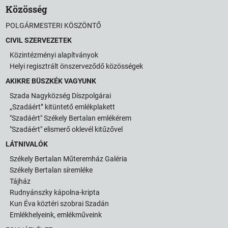
Közösség
POLGÁRMESTERI KÖSZÖNTŐ
CIVIL SZERVEZETEK
Közintézményi alapítványok
Helyi regisztrált önszerveződő közösségek
AKIKRE BÜSZKÉK VAGYUNK
Szada Nagyközség Díszpolgárai
„Szadáért” kitüntető emlékplakett
"Szadáért" Székely Bertalan emlékérem
"Szadáért" elismerő oklevél kitűzővel
LÁTNIVALÓK
Székely Bertalan Műteremház Galéria
Székely Bertalan síremléke
Tájház
Rudnyánszky kápolna-kripta
Kun Éva köztéri szobrai Szadán
Emlékhelyeink, emlékműveink