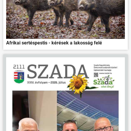
Afrikai sertéspestis - kérések a lakosság felé