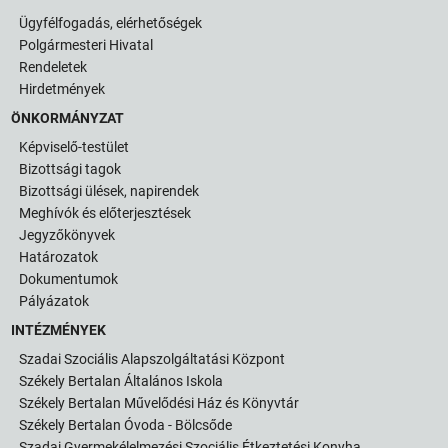
Ügyfélfogadás, elérhetőségek
Polgármesteri Hivatal
Rendeletek
Hirdetmények
ÖNKORMÁNYZAT
Képviselő-testület
Bizottsági tagok
Bizottsági ülések, napirendek
Meghívók és előterjesztések
Jegyzőkönyvek
Határozatok
Dokumentumok
Pályázatok
INTÉZMÉNYEK
Szadai Szociális Alapszolgáltatási Központ
Székely Bertalan Általános Iskola
Székely Bertalan Művelődési Ház és Könyvtár
Székely Bertalan Óvoda - Bölcsőde
Szadai Gyermekélelmezési Szociális Étkeztetési Konyha