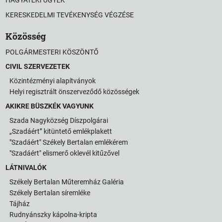
KERESKEDELMI TEVÉKENYSÉG VÉGZÉSE
Közösség
POLGÁRMESTERI KÖSZÖNTŐ
CIVIL SZERVEZETEK
Közintézményi alapítványok
Helyi regisztrált önszerveződő közösségek
AKIKRE BÜSZKÉK VAGYUNK
Szada Nagyközség Díszpolgárai
„Szadáért” kitüntető emlékplakett
"Szadáért" Székely Bertalan emlékérem
"Szadáért" elismerő oklevél kitűzővel
LÁTNIVALÓK
Székely Bertalan Műteremház Galéria
Székely Bertalan síremléke
Tájház
Rudnyánszky kápolna-kripta