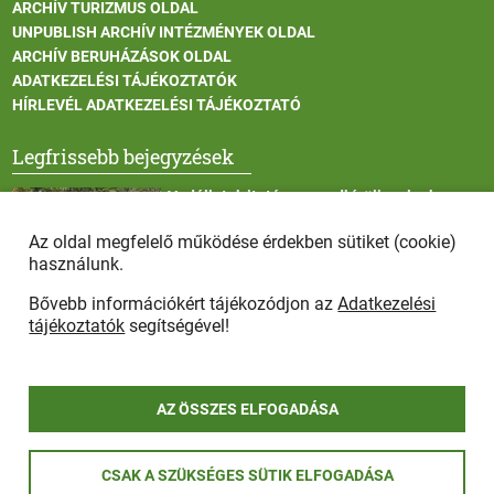
ARCHÍV TURIZMUS OLDAL
UNPUBLISH ARCHÍV INTÉZMÉNYEK OLDAL
ARCHÍV BERUHÁZÁSOK OLDAL
ADATKEZELÉSI TÁJÉKOZTATÓK
HÍRLEVÉL ADATKEZELÉSI TÁJÉKOZTATÓ
Legfrissebb bejegyzések
Vadállatok itatása a rendkívüli melegben
Az oldal megfelelő működése érdekben sütiket (cookie)
használunk.
Bővebb információkért tájékozódjon az
Adatkezelési
Afrikai sertéspestis - kérések a lakosság felé
tájékoztatók
segítségével!
AZ ÖSSZES ELFOGADÁSA
COPYRIGHT © 2025 - Szada Nagyközség Önkormányzat - Minden
CSAK A SZÜKSÉGES SÜTIK ELFOGADÁSA
jog fenntartva