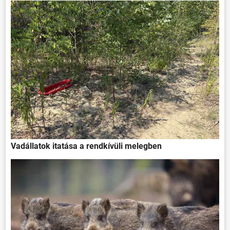
Vadállatok itatása a rendkívüli melegben