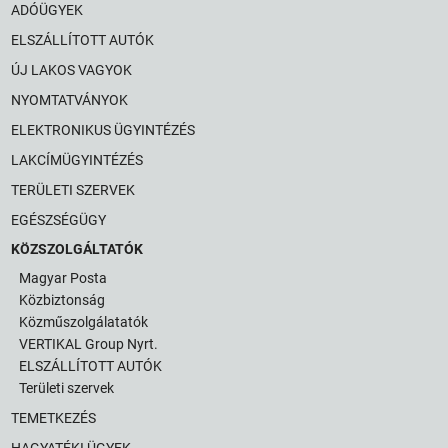
ADÓÜGYEK
ELSZÁLLÍTOTT AUTÓK
ÚJ LAKOS VAGYOK
NYOMTATVÁNYOK
ELEKTRONIKUS ÜGYINTÉZÉS
LAKCÍMÜGYINTÉZÉS
TERÜLETI SZERVEK
EGÉSZSÉGÜGY
KÖZSZOLGÁLTATÓK
Magyar Posta
Közbiztonság
Közműszolgálatatók
VERTIKAL Group Nyrt.
ELSZÁLLÍTOTT AUTÓK
Területi szervek
TEMETKEZÉS
HAGYATÉKI ÜGYEK