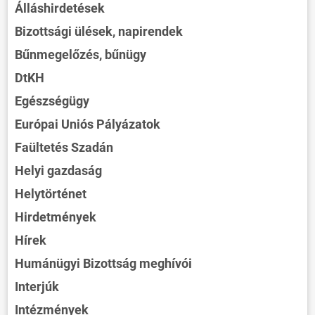
Álláshirdetések
Bizottsági ülések, napirendek
Bűnmegelőzés, bűnügy
DtKH
Egészségügy
Európai Uniós Pályázatok
Faültetés Szadán
Helyi gazdaság
Helytörténet
Hirdetmények
Hírek
Humánügyi Bizottság meghívói
Interjúk
Intézmények