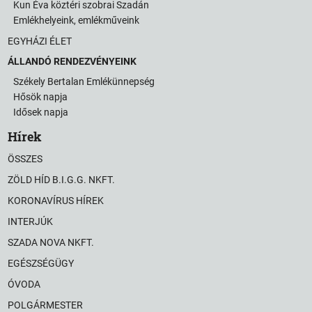
Kun Éva köztéri szobrai Szadán
Emlékhelyeink, emlékműveink
EGYHÁZI ÉLET
ÁLLANDÓ RENDEZVÉNYEINK
Székely Bertalan Emlékünnepség
Hősök napja
Idősek napja
Hírek
ÖSSZES
ZÖLD HÍD B.I.G.G. NKFT.
KORONAVÍRUS HÍREK
INTERJÚK
SZADA NOVA NKFT.
EGÉSZSÉGÜGY
ÓVODA
POLGÁRMESTER