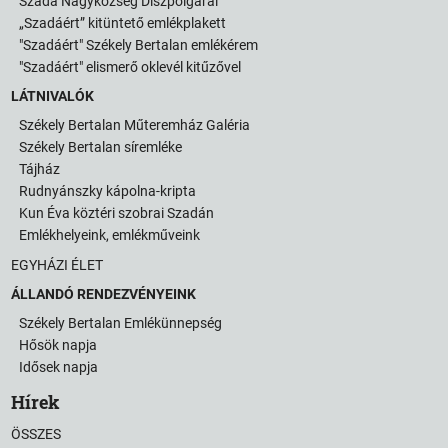
Szada Nagyközség Díszpolgárai
„Szadáért” kitüntető emlékplakett
"Szadáért" Székely Bertalan emlékérem
"Szadáért" elismerő oklevél kitűzővel
LÁTNIVALÓK
Székely Bertalan Műteremház Galéria
Székely Bertalan síremléke
Tájház
Rudnyánszky kápolna-kripta
Kun Éva köztéri szobrai Szadán
Emlékhelyeink, emlékműveink
EGYHÁZI ÉLET
ÁLLANDÓ RENDEZVÉNYEINK
Székely Bertalan Emlékünnepség
Hősök napja
Idősek napja
Hírek
ÖSSZES