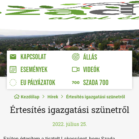
KAPCSOLAT
ÁLLÁS
VIDEÓK
ESEMÉNYEK
EU PÁLYÁZATOK
SZADA 700
Kezdőlap
Hírek
Értesítés igazgatási szünetről
Értesítés igazgatási szünetről
2022. július 25.
Ezúton értesítem a tisztelt Lakosságot, hogy Szada