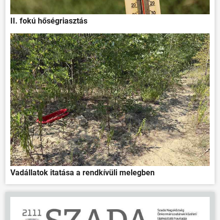
II. fokú hőségriasztás
Vadállatok itatása a rendkívüli melegben