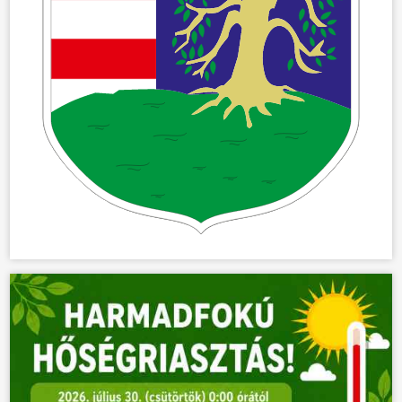
ÖNKORMÁNYZAT
ÜGYINTÉZÉS
KÖZÖSSÉG
HÍREK
VÁLASZTÁSOK