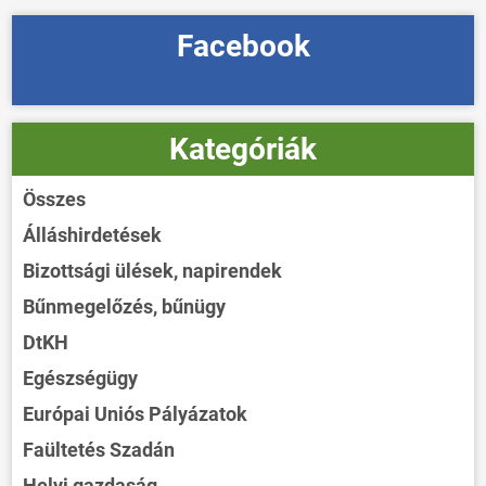
Facebook
Kategóriák
Összes
Álláshirdetések
Bizottsági ülések, napirendek
Bűnmegelőzés, bűnügy
DtKH
Egészségügy
Európai Uniós Pályázatok
Faültetés Szadán
Helyi gazdaság