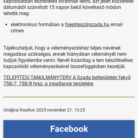
kapcsolatban észrevételt kívánnak tenni, azt jelen közzététel
dátumától számított 15 napon belül következő módon
tehetik meg:
elektronikus formában a
foepitesz@szada.hu
email
címen
Tájékoztatjuk, hogy a véleményezéshez teljes nevének
megadása szükséges, ennek hiányában véleményét nem
tudjuk figyelembe venni. Nevét kizárólag a terv készítéséhez
kapcsolódó véleményezésével összefüggésben kezeljük.
TELEPÍTÉSI TANULMÁNYTERV A Szada belterületén fekvő
758/7, 758/8 hrsz.-ú ingatlanok területére
Utoljára frissítve:
2025 november 21. 13:25
Facebook