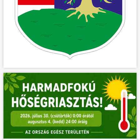
ÜGYINTÉZÉS
KÖZÖSSÉG
HÍREK
VÁLASZTÁSOK