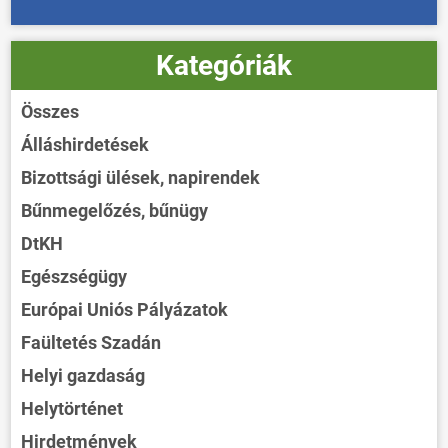
Kategóriák
Összes
Álláshirdetések
Bizottsági ülések, napirendek
Bűnmegelőzés, bűnügy
DtKH
Egészségügy
Európai Uniós Pályázatok
Faültetés Szadán
Helyi gazdaság
Helytörténet
Hirdetmények