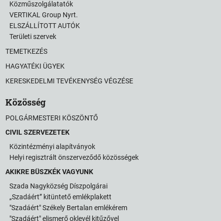
Közműszolgálatatók
VERTIKAL Group Nyrt.
ELSZÁLLÍTOTT AUTÓK
Területi szervek
TEMETKEZÉS
HAGYATÉKI ÜGYEK
KERESKEDELMI TEVÉKENYSÉG VÉGZÉSE
Közösség
POLGÁRMESTERI KÖSZÖNTŐ
CIVIL SZERVEZETEK
Közintézményi alapítványok
Helyi regisztrált önszerveződő közösségek
AKIKRE BÜSZKÉK VAGYUNK
Szada Nagyközség Díszpolgárai
„Szadáért” kitüntető emlékplakett
"Szadáért" Székely Bertalan emlékérem
"Szadáért" elismerő oklevél kitűzővel