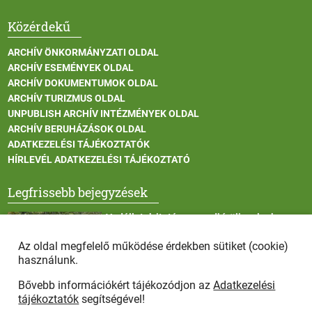
Közérdekű
ARCHÍV ÖNKORMÁNYZATI OLDAL
ARCHÍV ESEMÉNYEK OLDAL
ARCHÍV DOKUMENTUMOK OLDAL
ARCHÍV TURIZMUS OLDAL
UNPUBLISH ARCHÍV INTÉZMÉNYEK OLDAL
ARCHÍV BERUHÁZÁSOK OLDAL
ADATKEZELÉSI TÁJÉKOZTATÓK
HÍRLEVÉL ADATKEZELÉSI TÁJÉKOZTATÓ
Legfrissebb bejegyzések
Vadállatok itatása a rendkívüli melegben
Az oldal megfelelő működése érdekben sütiket (cookie)
használunk.
Bővebb információkért tájékozódjon az
Adatkezelési
Afrikai sertéspestis - kérések a lakosság felé
tájékoztatók
segítségével!