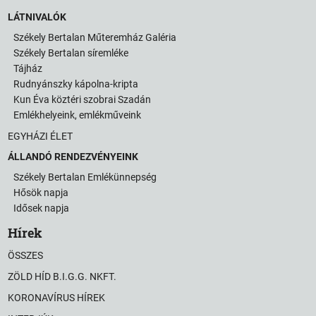
LÁTNIVALÓK
Székely Bertalan Műteremház Galéria
Székely Bertalan síremléke
Tájház
Rudnyánszky kápolna-kripta
Kun Éva köztéri szobrai Szadán
Emlékhelyeink, emlékműveink
EGYHÁZI ÉLET
ÁLLANDÓ RENDEZVÉNYEINK
Székely Bertalan Emlékünnepség
Hősök napja
Idősek napja
Hírek
ÖSSZES
ZÖLD HÍD B.I.G.G. NKFT.
KORONAVÍRUS HÍREK