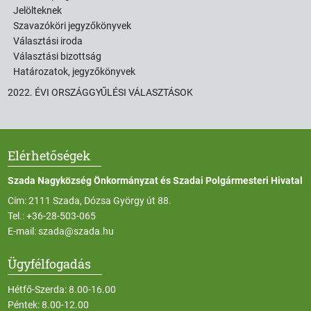
Jelölteknek
Szavazóköri jegyzőkönyvek
Választási iroda
Választási bizottság
Határozatok, jegyzőkönyvek
2022. ÉVI ORSZÁGGYŰLÉSI VÁLASZTÁSOK
Elérhetőségek
Szada Nagyközség Önkormányzat és Szadai Polgármesteri Hivatal
Cím: 2111 Szada, Dózsa György út 88.
Tel.:
+36-28-503-065
E-mail:
szada@szada.hu
Ügyfélfogadás
Hétfő-Szerda: 8.00-16.00
Péntek: 8.00-12.00