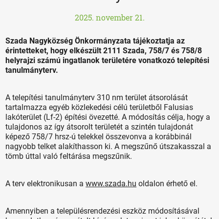
2025. november 21.
Szada Nagyközség Önkormányzata tájékoztatja az
érintetteket, hogy elkészült 2111 Szada, 758/7 és 758/8
helyrajzi számú ingatlanok területére vonatkozó telepítési
tanulmányterv.
A telepítési tanulmányterv 310 nm terület átsorolását
tartalmazza egyéb közlekedési célú területből Falusias
lakóterület (Lf-2) építési övezetté. A módosítás célja, hogy a
tulajdonos az így átsorolt területét a szintén tulajdonát
képező 758/7 hrsz-ú telekkel összevonva a korábbinál
nagyobb telket alakíthasson ki. A megszűnő útszakasszal a
tömb úttal való feltárása megszűnik.
A terv elektronikusan a
www.szada.hu
oldalon érhető el.
Amennyiben a településrendezési eszköz módosításával