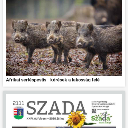
Afrikai sertéspestis - kérések a lakosság felé