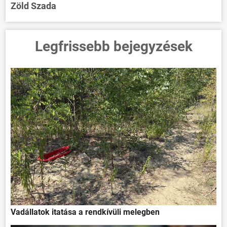
Zöld Szada
Legfrissebb bejegyzések
Vadállatok itatása a rendkívüli melegben