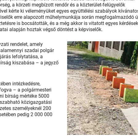
ség, a körzeti megbízott rendőr és a közterület-felügyelők
ével kérte ki véleményüket egyes együttélési szabályok kívánat
pviselők erre alapozott műhelymunkája során megfogalmazódó ú
ztetésre is bocsátották, és a még akkor is vitatott egyes kérdések
tai alapján hoztak végső döntést a képviselők.
zati rendelet, amely
 valamennyi szadai polgár
járás lefolytatása, a
bírság kiszabása – a jegyző
tében intézkedésre,
 fogva – a polgármesteri
zíni bírság mértéke 5000
 kiszabható közigazgatási
szetes személyeknél 200
esetében pedig 2 000 000