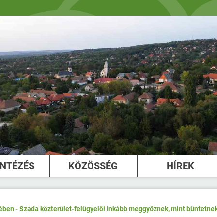
INTÉZÉS
KÖZÖSSÉG
HÍREK
jében - Szada közterület-felügyelői inkább meggyőznek, mint büntetne