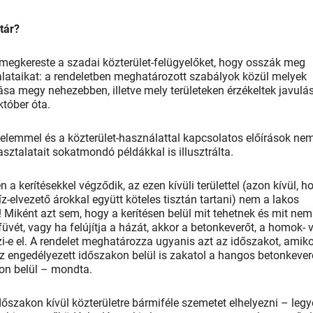
tár?
megkereste a szadai közterület-felügyelőket, hogy osszák meg
lataikat: a rendeletben meghatározott szabályok közül melyek
ása megy nehezebben, illetve mely területeken érzékeltek javulá
 október óta.
édelemmel és a közterület-használattal kapcsolatos előírások ne
pasztalatait sokatmondó példákkal is illusztrálta.
 kerítésekkel végződik, az ezen kívüli területtel (azon kívül, h
íz-elvezető árokkal együtt köteles tisztán tartani) nem a lakos
 Miként azt sem, hogy a kerítésen belül mit tehetnek és mit nem
üvét, vagy ha felújítja a házát, akkor a betonkeverőt, a homok- 
zi-e el. A rendelet meghatározza ugyanis azt az időszakot, amik
az engedélyezett időszakon belül is zakatol a hangos betonkever
határon belül – mondta.
időszakon kívül közterületre bármiféle szemetet elhelyezni – leg