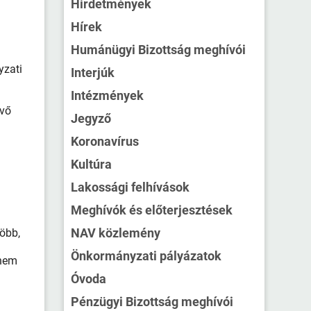
Hirdetmények
Hírek
Humánügyi Bizottság meghívói
yzati
Interjúk
Intézmények
évő
Jegyző
Koronavírus
Kultúra
Lakossági felhívások
Meghívók és előterjesztések
NAV közlemény
több,
Önkormányzati pályázatok
 nem
Óvoda
Pénzügyi Bizottság meghívói