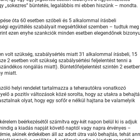
egy „sokezres” büntetés, legalábbis mi ebben hiszünk – mondta.
épése óta 60 esetben szóbeli és 5 alkalommal írásbeli
sségi együttélés szabályait megsértőkkel szemben – tudtuk meg
zerint ezen enyhe szankciók minden esetben elegendőnek bizonyu
n volt szükség, szabálysértés miatt 31 alkalommal írásbeli, 15
ze 2 esetben volt szükség szabálysértési feljelentést tenni a
szándékos rongálás miatt). Büntetőfeljelentést szintén 2 esetbe
y miatt.
zóló helyi rendelet tartalmazza a teherautókra vonatkozó
yelő a pozitív változások közé sorolta, hogy az utakra a behajtá
apasztalnak olyat, hogy egy sofőr e nélkül hajtana be valamelyik
kérelem beérkezésétől számítva egy-két napon belül ki is adjuk
mindig a kiadás napját követő naptól vagy napra érvényes –
rnie, akinek érdekében áll az adott útra való behajtás, tehát an