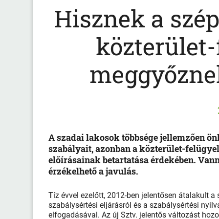
Hisznek a szép
közterület-
meggyőznek
A szadai lakosok többsége jellemzően önk
szabályait, azonban a közterület-felügye
előírásainak betartatása érdekében. Van
érzékelhető a javulás.
Tíz évvel ezelőtt, 2012-ben jelentősen átalakult a
szabálysértési eljárásról és a szabálysértési nyilvá
elfogadásával. Az új Sztv. jelentős változást hozo