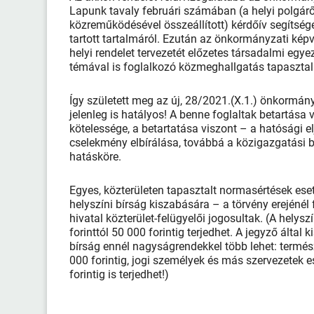
Lapunk tavaly februári számában (a helyi polgárőr
közreműködésével összeállított) kérdőív segítség
tartott tartalmáról. Ezután az önkormányzati ké
helyi rendelet tervezetét előzetes társadalmi egye
témával is foglalkozó közmeghallgatás tapasztala
Így született meg az új, 28/2021.(X.1.) önkormány
jelenleg is hatályos! A benne foglaltak betartása
kötelessége, a betartatása viszont – a hatósági el
cselekmény elbírálása, továbbá a közigazgatási 
hatásköre.
Egyes, közterületen tapasztalt normasértések ese
helyszíni bírság kiszabására – a törvény erejénél
hivatal közterület-felügyelői jogosultak. (A helys
forinttól 50 000 forintig terjedhet. A jegyző által
bírság ennél nagyságrendekkel több lehet: termé
000 forintig, jogi személyek és más szervezetek 
forintig is terjedhet!)