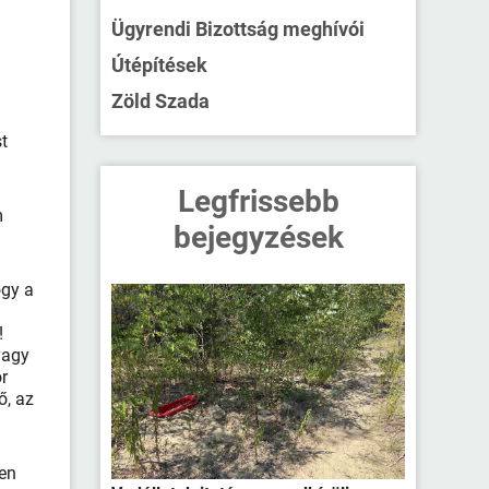
Ügyrendi Bizottság meghívói
Útépítések
Zöld Szada
st
Legfrissebb
m
bejegyzések
ogy a
!
vagy
or
ő, az
yen