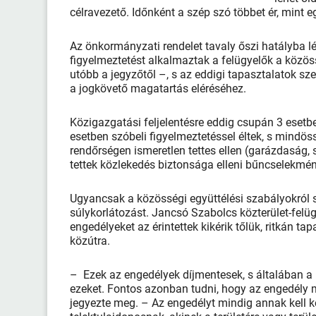
célravezető. Időnként a szép szó többet ér, mint 
Az önkormányzati rendelet tavaly őszi hatályba l
figyelmeztetést alkalmaztak a felügyelők a közö
utóbb a jegyzőtől –, s az eddigi tapasztalatok s
a jogkövető magatartás eléréséhez.
Közigazgatási feljelentésre eddig csupán 3 esetbe
esetben szóbeli figyelmeztetéssel éltek, s mindöss
rendőrségen ismeretlen tettes ellen (garázdaság, 
tettek közlekedés biztonsága elleni bűncselekmén
Ugyancsak a közösségi együttélési szabályokról s
súlykorlátozást. Jancsó Szabolcs közterület-felüg
engedélyeket az érintettek kikérik tőlük, ritkán t
közútra.
– Ezek az engedélyek díjmentesek, s általában a 
ezeket. Fontos azonban tudni, hogy az engedély 
jegyezte meg. – Az engedélyt mindig annak kell ké