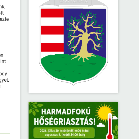
nk,
tt
ezte
en
int
hogy
gyet,
s