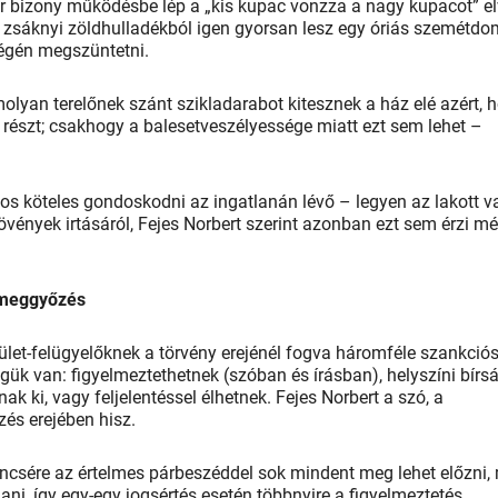
r bizony működésbe lép a „kis kupac vonzza a nagy kupacot” el
is zsáknyi zöldhulladékból igen gyorsan lesz egy óriás szemétdo
tségén megszüntetni.
molyan terelőnek szánt szikladarabot kitesznek a ház elé azért, 
 részt; csakhogy a balesetveszélyessége miatt ezt sem lehet –
onos köteles gondoskodni az ingatlanán lévő – legyen az lakott 
növények irtásáról, Fejes Norbert szerint azonban ezt sem érzi m
 meggyőzés
ület-felügyelőknek a törvény erejénél fogva háromféle szankció
gük van: figyelmeztethetnek (szóban és írásban), helyszíni bírs
ak ki, vagy feljelentéssel élhetnek. Fejes Norbert a szó, a
zés erejében hisz.
ncsére az értelmes párbeszéddel sok mindent meg lehet előzni,
dani, így egy-egy jogsértés esetén többnyire a figyelmeztetés