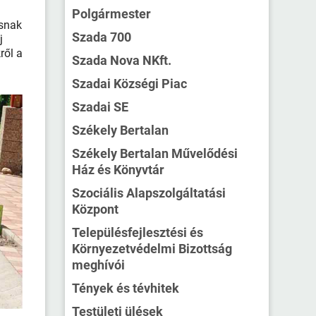
Polgármester
osnak
Szada 700
j
ről a
Szada Nova NKft.
Szadai Községi Piac
Szadai SE
Székely Bertalan
Székely Bertalan Művelődési
Ház és Könyvtár
Szociális Alapszolgáltatási
Központ
Településfejlesztési és
Környezetvédelmi Bizottság
meghívói
Tények és tévhitek
Testületi ülések