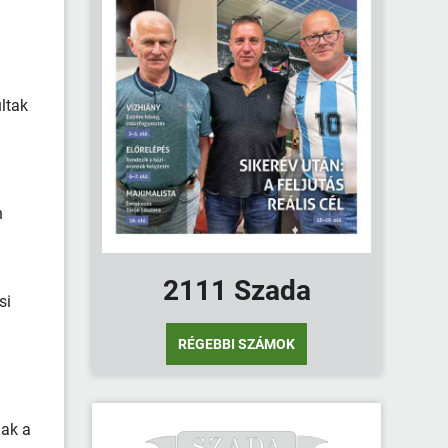
ltak
n
2111 Szada
si
RÉGEBBI SZÁMOK
nak a