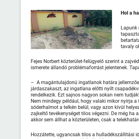
Hol a ha
Lapunk 
tapaszta
betartat
tavaly
Fejes Norbert közterület-felügyelő szerint a zajv
ismerete állandó problémaforrást jelentenek. Ta
– A magántulajdonú ingatlanok határa jellemzően a
járdaszakaszt, az ingatlana előtti nyílt csapadékv
rendelkezik. Ezt sajnos nagyon sokan nem tudják!
Nem mindegy például, hogy valaki mikor nyírja a f
sóderhalmot a telkén belül, vagy azon kívül helye
zajkeltő tevékenységet tilos végezni. De még ha 
akkor sem állhat a közterületen, csak a telek
Hozzátette, ugyancsak tilos a hulladékszállítási 