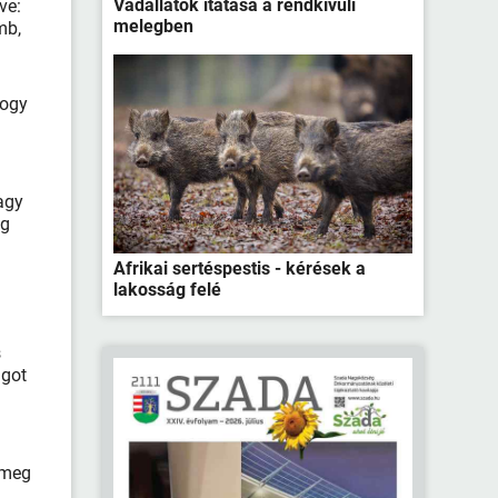
Vadállatok itatása a rendkívüli
ve:
melegben
mb,
hogy
vagy
ég
Afrikai sertéspestis - kérések a
lakosság felé
s
ágot
 meg