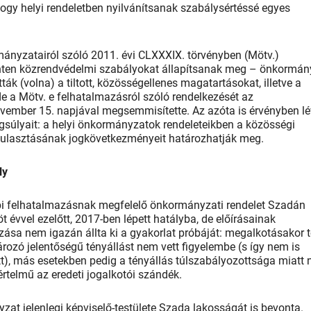
gy helyi rendeletben nyilvánítsanak szabálysértéssé egyes
nyzatairól szóló 2011. évi CLXXXIX. törvényben (Mötv.)
inten közrendvédelmi szabályokat állapítsanak meg – önkormán
k (volna) a tiltott, közösségellenes magatartásokat, illetve a
e a Mötv. e felhatalmazásról szóló rendelkezését az
ember 15. napjával megsemmisítette. Az azóta is érvényben l
súlyait: a helyi önkormányzatok rendeleteikben a közösségi
lmulasztásának jogkövetkezményeit határozhatják meg.
ly
bi felhatalmazásnak megfelelő önkormányzati rendelet Szadán
öt évvel ezelőtt, 2017-ben lépett hatályba, de előírásainak
ása nem igazán állta ki a gyakorlat próbáját: megalkotásakor 
ozó jelentőségű tényállást nem vett figyelembe (s így nem is
t), más esetekben pedig a tényállás túlszabályozottsága miatt
értelmű az eredeti jogalkotói szándék.
zat jelenlegi képviselő-testülete Szada lakosságát is bevonta.