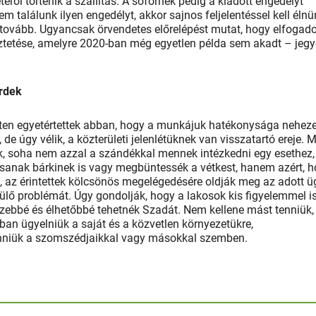
téről történik a szállítás. A sofőrnek pedig a kiadott engedélyt
 találunk ilyen engedélyt, akkor sajnos feljelentéssel kell élnü
 tovább. Ugyancsak örvendetes előrelépést mutat, hogy elfogado
eztetése, amelyre 2020-ban még egyetlen példa sem akadt – jegy
rdek
ten egyetértettek abban, hogy a munkájuk hatékonysága nehez
 de úgy vélik, a közterületi jelenlétüknek van visszatartó ereje. M
, soha nem azzal a szándékkal mennek intézkedni egy esethez,
tsanak bárkinek is vagy megbüntessék a vétkest, hanem azért, 
 az érintettek kölcsönös megelégedésére oldják meg az adott ü
ülő problémát. Úgy gondolják, hogy a lakosok kis figyelemmel i
zebbé és élhetőbbé tehetnék Szadát. Nem kellene mást tenniük,
ban ügyelniük a saját és a közvetlen környezetükre,
 lenniük a szomszédjaikkal vagy másokkal szemben.