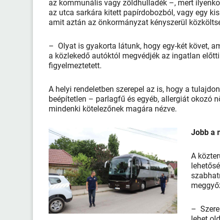
az kommunális vagy zöldhulladék –, mert ilyenko
az utca sarkára kitett papírdobozból, vagy egy k
amit aztán az önkormányzat kényszerül közköl
– Olyat is gyakorta látunk, hogy egy-két követ, a
a közlekedő autóktól megvédjék az ingatlan előtti
figyelmeztetett.
A helyi rendeletben szerepel az is, hogy a tulajd
beépítetlen – parlagfű és egyéb, allergiát okozó 
mindenki kötelezőnek magára nézve.
Jobb a
A közter
lehetősé
szabhatn
meggyő
– Szere
lehet ol