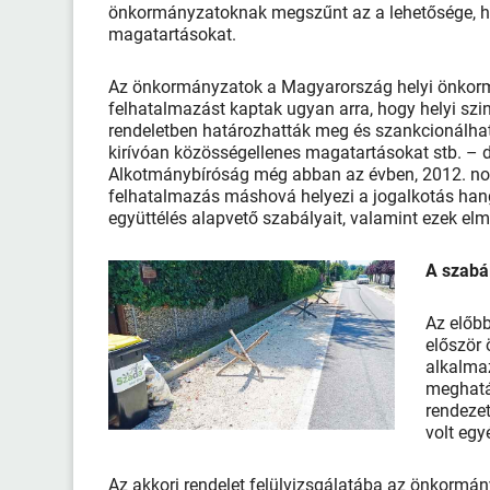
önkormányzatoknak megszűnt az a lehetősége, ho
magatartásokat.
Az önkormányzatok a Magyarország helyi önkormá
felhatalmazást kaptak ugyan arra, hogy helyi sz
rendeletben határozhatták meg és szankcionálhattá
kirívóan közösségellenes magatartásokat stb. – d
Alkotmánybíróság még abban az évben, 2012. nov
felhatalmazás máshová helyezi a jogalkotás hang
együttélés alapvető szabályait, valamint ezek e
A szabá
Az előb
először 
alkalmaz
meghatár
rendezet
volt egy
Az akkori rendelet felülvizsgálatába az önkormány