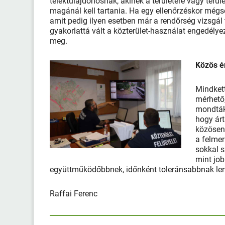
telektulajdonosnak, akinek a területére vagy terüle
magánál kell tartania. Ha egy ellenőrzéskor mégsem
amit pedig ilyen esetben már a rendőrség vizsgál
gyakorlattá vált a közterület-használat engedély
meg.
Közös é
Mindket
mérhető,
mondták
hogy ár
közösen,
a felmer
sokkal s
mint job
együttműködőbbnek, időnként toleránsabbnak
Raffai Ferenc