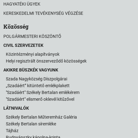
HAGYATÉKI ÜGYEK
KERESKEDELMI TEVÉKENYSÉG VÉGZÉSE
Közösség
POLGÁRMESTERI KÖSZÖNTŐ
CIVIL SZERVEZETEK
Közintézményi alapítványok
Helyi regisztrált önszerveződő közösségek
AKIKRE BÜSZKÉK VAGYUNK
Szada Nagyközség Díszpolgárai
„Szadáért” kitüntető emlékplakett
"Szadáért" Székely Bertalan emlékérem
"Szadáért" elismerő oklevél kitűzővel
LÁTNIVALÓK
Székely Bertalan Műteremház Galéria
Székely Bertalan síremléke
Tájház
Rudnyánszky kápolna-kripta