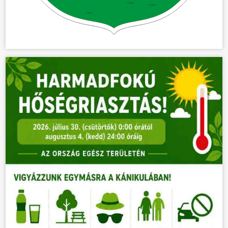
ÖNKORMÁNYZAT
ÜGYINTÉZÉS
KÖZÖSSÉG
HÍREK
VÁLASZTÁSOK