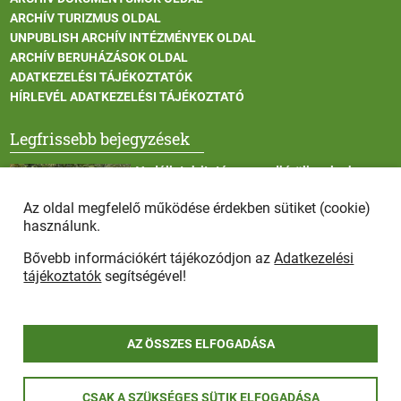
ARCHÍV TURIZMUS OLDAL
UNPUBLISH ARCHÍV INTÉZMÉNYEK OLDAL
ARCHÍV BERUHÁZÁSOK OLDAL
ADATKEZELÉSI TÁJÉKOZTATÓK
HÍRLEVÉL ADATKEZELÉSI TÁJÉKOZTATÓ
Legfrissebb bejegyzések
Vadállatok itatása a rendkívüli melegben
Az oldal megfelelő működése érdekben sütiket (cookie)
használunk.
Bővebb információkért tájékozódjon az
Adatkezelési
Afrikai sertéspestis - kérések a lakosság felé
tájékoztatók
segítségével!
AZ ÖSSZES ELFOGADÁSA
COPYRIGHT © 2025 - Szada Nagyközség Önkormányzat - Minden
CSAK A SZÜKSÉGES SÜTIK ELFOGADÁSA