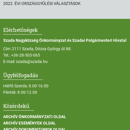
2022. ÉVI ORSZÁGGYŰLÉSI VÁLASZTÁSOK
Elérhetőségek
Szada Nagyközség Önkormányzat és Szadai Polgármesteri Hivatal
Cím: 2111 Szada, Dózsa György út 88.
Tel.:
+36-28-503-065
E-mail:
szada@szada.hu
Ügyfélfogadás
Hétfő-Szerda: 8.00-16.00
Péntek: 8.00-12.00
Közérdekű
ARCHÍV ÖNKORMÁNYZATI OLDAL
ARCHÍV ESEMÉNYEK OLDAL
ARCHÍV DOKUMENTUMOK OLDAL