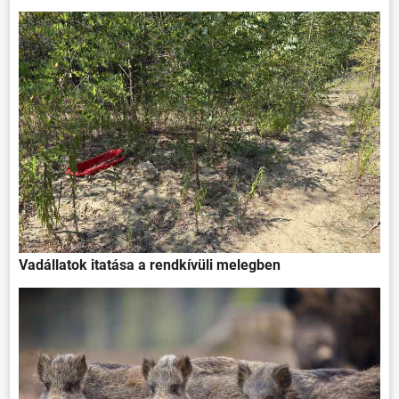
Vadállatok itatása a rendkívüli melegben