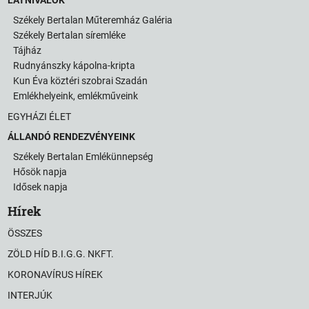
Székely Bertalan Műteremház Galéria
Székely Bertalan síremléke
Tájház
Rudnyánszky kápolna-kripta
Kun Éva köztéri szobrai Szadán
Emlékhelyeink, emlékműveink
EGYHÁZI ÉLET
ÁLLANDÓ RENDEZVÉNYEINK
Székely Bertalan Emlékünnepség
Hősök napja
Idősek napja
Hírek
ÖSSZES
ZÖLD HÍD B.I.G.G. NKFT.
KORONAVÍRUS HÍREK
INTERJÚK