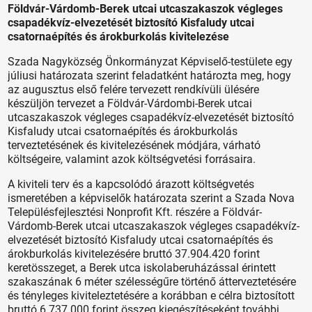
Földvár-Várdomb-Berek utcai utcaszakaszok végleges
csapadékvíz-elvezetését biztosító Kisfaludy utcai
csatornaépítés és árokburkolás kivitelezése
Szada Nagyközség Önkormányzat Képviselő-testülete egy
júliusi határozata szerint feladatként határozta meg, hogy
az augusztus első felére tervezett rendkívüli ülésére
készüljön tervezet a Földvár-Várdombi-Berek utcai
utcaszakaszok végleges csapadékvíz-elvezetését biztosító
Kisfaludy utcai csatornaépítés és árokburkolás
terveztetésének és kivitelezésének módjára, várható
költségeire, valamint azok költségvetési forrásaira.
A kiviteli terv és a kapcsolódó árazott költségvetés
ismeretében a képviselők határozata szerint a Szada Nova
Településfejlesztési Nonprofit Kft. részére a Földvár-
Várdomb-Berek utcai utcaszakaszok végleges csapadékvíz-
elvezetését biztosító Kisfaludy utcai csatornaépítés és
árokburkolás kivitelezésére bruttó 37.904.420 forint
keretösszeget, a Berek utca iskolaberuházással érintett
szakaszának 6 méter szélességűre történő átterveztetésére
és tényleges kiviteleztetésére a korábban e célra biztosított
bruttó 6.737.000 forint összeg kiegészítéseként további