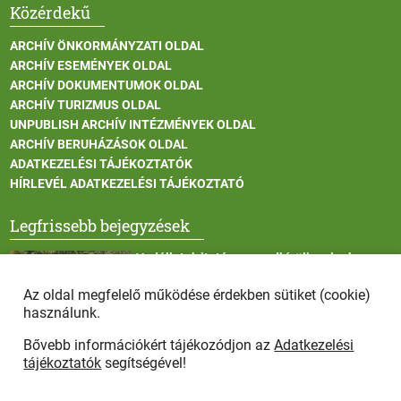
Közérdekű
ARCHÍV ÖNKORMÁNYZATI OLDAL
ARCHÍV ESEMÉNYEK OLDAL
ARCHÍV DOKUMENTUMOK OLDAL
ARCHÍV TURIZMUS OLDAL
UNPUBLISH ARCHÍV INTÉZMÉNYEK OLDAL
ARCHÍV BERUHÁZÁSOK OLDAL
ADATKEZELÉSI TÁJÉKOZTATÓK
HÍRLEVÉL ADATKEZELÉSI TÁJÉKOZTATÓ
Legfrissebb bejegyzések
Vadállatok itatása a rendkívüli melegben
Az oldal megfelelő működése érdekben sütiket (cookie)
használunk.
Bővebb információkért tájékozódjon az
Adatkezelési
Afrikai sertéspestis - kérések a lakosság felé
tájékoztatók
segítségével!