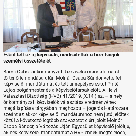
Esküt tett az új képviselő, módosították a bizottságok
személyi összetételét
Boros Gábor önkormányzati képviselői mandátumáról
történő lemondása után Molnár Csaba Sándor vette fel
képviselői mandátumát és tett ünnepélyes esküt Pintér
Lajos polgármester és a képviselőtársak előtt. A Helyi
Választási Bizottság (HVB) 41/2019.(X.14.) sz. – a helyi
önkormányzati képviselők választása eredményének
megállapítása tárgyában meghozott – jogerős Határozata
szerint az akkor képviselői mandátumhoz nem jutó jelöltek
közül a következő legtöbb szavazatot elért jelölt Molnár
Csaba Sándor, a Változás Útján Egyesület képviselő-jelöltje,
akinek képviselői mandátumát a HVB ennek megfelelően,