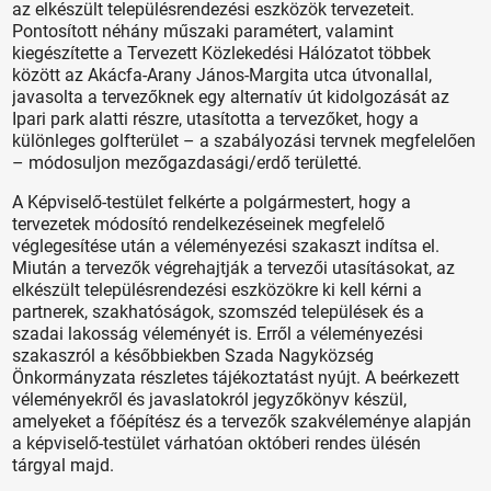
az elkészült településrendezési eszközök tervezeteit.
Pontosított néhány műszaki paramétert, valamint
kiegészítette a Tervezett Közlekedési Hálózatot többek
között az Akácfa-Arany János-Margita utca útvonallal,
javasolta a tervezőknek egy alternatív út kidolgozását az
Ipari park alatti részre, utasította a tervezőket, hogy a
különleges golfterület – a szabályozási tervnek megfelelően
– módosuljon mezőgazdasági/erdő területté.
A Képviselő-testület felkérte a polgármestert, hogy a
tervezetek módosító rendelkezéseinek megfelelő
véglegesítése után a véleményezési szakaszt indítsa el.
Miután a tervezők végrehajtják a tervezői utasításokat, az
elkészült településrendezési eszközökre ki kell kérni a
partnerek, szakhatóságok, szomszéd települések és a
szadai lakosság véleményét is. Erről a véleményezési
szakaszról a későbbiekben Szada Nagyközség
Önkormányzata részletes tájékoztatást nyújt. A beérkezett
véleményekről és javaslatokról jegyzőkönyv készül,
amelyeket a főépítész és a tervezők szakvéleménye alapján
a képviselő-testület várhatóan októberi rendes ülésén
tárgyal majd.