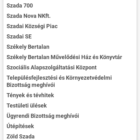
Szada 700
Szada Nova NKft.
Szadai Községi Piac
Szadai SE
Székely Bertalan
Székely Bertalan Művelődési Ház és Könyvtár
Szociális Alapszolgáltatási Központ
Településfejlesztési és Környezetvédelmi
Bizottság meghívói
Tények és tévhitek
Testületi ülések
Ügyrendi Bizottság meghívói
Útépítések
Zöld Szada