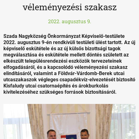
véleményezési szakasz
2022. augusztus 9.
Szada Nagyközség Önkormányzat Képviselő-testülete
2022. augusztus 9-én rendkívüli testületi ülést tartott. Az új
képviselő eskütétele és az új külsős bizottsági tagok
megválasztása és eskütétele mellett döntés született az
elkészült településrendezési eszközök tervezeteinek
elfogadásáról, és a kapcsolódó véleményezési szakasz
elindításáról, valamint a Földvár-Várdomb-Berek utcai
utcaszakaszok végleges csapadékvíz-elvezetését biztosító
Kisfaludy utcai csatornaépítés és árokburkolás
kivitelezéséhez szükséges források biztosításáról.