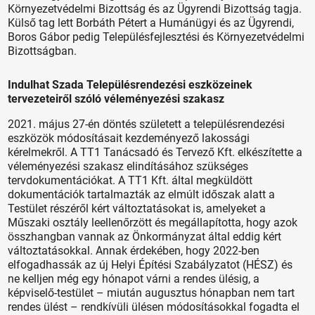
Környezetvédelmi Bizottság és az Ügyrendi Bizottság tagja.
Külső tag lett Borbáth Pétert a Humánügyi és az Ügyrendi,
Boros Gábor pedig Településfejlesztési és Környezetvédelmi
Bizottságban.
Indulhat Szada Településrendezési eszközeinek
tervezeteiről szóló véleményezési szakasz
2021. május 27-én döntés született a településrendezési
eszközök módosításait kezdeményező lakossági
kérelmekről. A TT1 Tanácsadó és Tervező Kft. elkészítette a
véleményezési szakasz elindításához szükséges
tervdokumentációkat. A TT1 Kft. által megküldött
dokumentációk tartalmazták az elmúlt időszak alatt a
Testület részéről kért változtatásokat is, amelyeket a
Műszaki osztály leellenőrzött és megállapította, hogy azok
összhangban vannak az Önkormányzat által eddig kért
változtatásokkal. Annak érdekében, hogy 2022-ben
elfogadhassák az új Helyi Építési Szabályzatot (HÉSZ) és
ne kelljen még egy hónapot várni a rendes ülésig, a
képviselő-testület – miután augusztus hónapban nem tart
rendes ülést – rendkívüli ülésen módosításokkal fogadta el