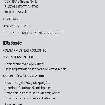
VERTIKAL Group Nyrt.
ELSZÁLLÍTOTT AUTÓK
Területi szervek
TEMETKEZÉS
HAGYATÉKI ÜGYEK
KERESKEDELMI TEVÉKENYSÉG VÉGZÉSE
Közösség
POLGÁRMESTERI KÖSZÖNTŐ
CIVIL SZERVEZETEK
Közintézményi alapítványok
Helyi regisztrált önszerveződő közösségek
AKIKRE BÜSZKÉK VAGYUNK
Szada Nagyközség Díszpolgárai
„Szadáért” kitüntető emlékplakett
"Szadáért" Székely Bertalan emlékérem
"Szadáért" elismerő oklevél kitűzővel
LÁTNIVALÓK