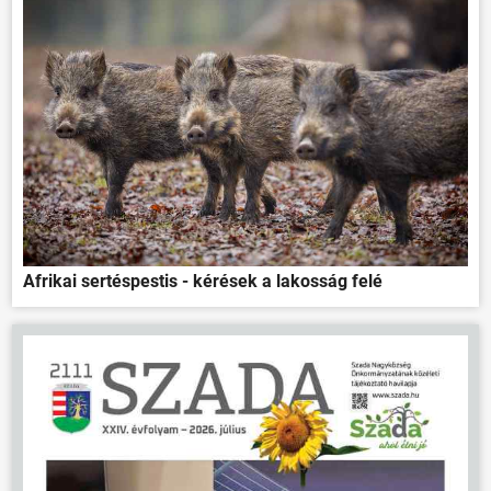
ÖNKORMÁNYZAT
ÜGYINTÉZÉS
Afrikai sertéspestis - kérések a lakosság felé
KÖZÖSSÉG
HÍREK
VÁLASZTÁSOK