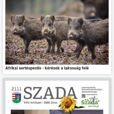
Afrikai sertéspestis - kérések a lakosság felé