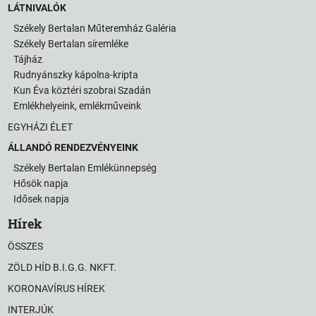
LÁTNIVALÓK
Székely Bertalan Műteremház Galéria
Székely Bertalan síremléke
Tájház
Rudnyánszky kápolna-kripta
Kun Éva köztéri szobrai Szadán
Emlékhelyeink, emlékműveink
EGYHÁZI ÉLET
ÁLLANDÓ RENDEZVÉNYEINK
Székely Bertalan Emlékünnepség
Hősök napja
Idősek napja
Hírek
ÖSSZES
ZÖLD HÍD B.I.G.G. NKFT.
KORONAVÍRUS HÍREK
INTERJÚK