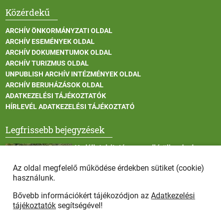
Közérdekű
ARCHÍV ÖNKORMÁNYZATI OLDAL
ARCHÍV ESEMÉNYEK OLDAL
ARCHÍV DOKUMENTUMOK OLDAL
ARCHÍV TURIZMUS OLDAL
UNPUBLISH ARCHÍV INTÉZMÉNYEK OLDAL
ARCHÍV BERUHÁZÁSOK OLDAL
ADATKEZELÉSI TÁJÉKOZTATÓK
HÍRLEVÉL ADATKEZELÉSI TÁJÉKOZTATÓ
Legfrissebb bejegyzések
Vadállatok itatása a rendkívüli melegben
Az oldal megfelelő működése érdekben sütiket (cookie)
használunk.
Bővebb információkért tájékozódjon az
Adatkezelési
Afrikai sertéspestis - kérések a lakosság felé
tájékoztatók
segítségével!