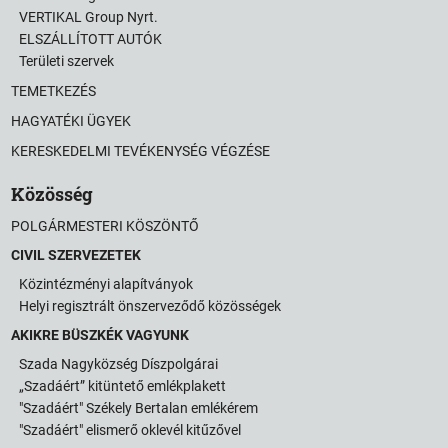
VERTIKAL Group Nyrt.
ELSZÁLLÍTOTT AUTÓK
Területi szervek
TEMETKEZÉS
HAGYATÉKI ÜGYEK
KERESKEDELMI TEVÉKENYSÉG VÉGZÉSE
Közösség
POLGÁRMESTERI KÖSZÖNTŐ
CIVIL SZERVEZETEK
Közintézményi alapítványok
Helyi regisztrált önszerveződő közösségek
AKIKRE BÜSZKÉK VAGYUNK
Szada Nagyközség Díszpolgárai
„Szadáért” kitüntető emlékplakett
"Szadáért" Székely Bertalan emlékérem
"Szadáért" elismerő oklevél kitűzővel