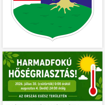
ÜGYINTÉZÉS
KÖZÖSSÉG
HÍREK
VÁLASZTÁSOK