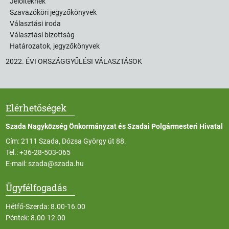
Jelölteknek
Szavazóköri jegyzőkönyvek
Választási iroda
Választási bizottság
Határozatok, jegyzőkönyvek
2022. ÉVI ORSZÁGGYŰLÉSI VÁLASZTÁSOK
Elérhetőségek
Szada Nagyközség Önkormányzat és Szadai Polgármesteri Hivatal
Cím: 2111 Szada, Dózsa György út 88.
Tel.:
+36-28-503-065
E-mail:
szada@szada.hu
Ügyfélfogadás
Hétfő-Szerda: 8.00-16.00
Péntek: 8.00-12.00