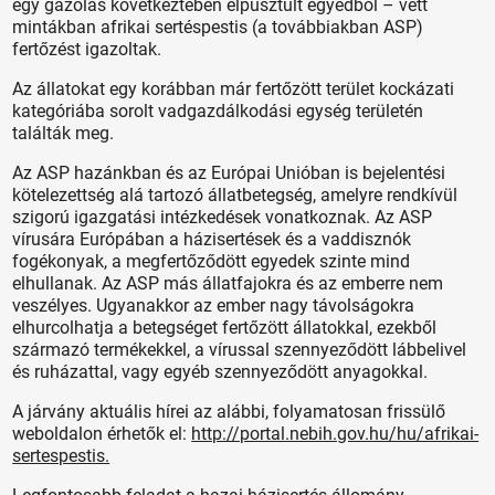
egy gázolás következtében elpusztult egyedből – vett
mintákban afrikai sertéspestis (a továbbiakban ASP)
fertőzést igazoltak.
Az állatokat egy korábban már fertőzött terület kockázati
kategóriába sorolt vadgazdálkodási egység területén
találták meg.
Az ASP hazánkban és az Európai Unióban is bejelentési
kötelezettség alá tartozó állatbetegség, amelyre rendkívül
szigorú igazgatási intézkedések vonatkoznak. Az ASP
vírusára Európában a házisertések és a vaddisznók
fogékonyak, a megfertőződött egyedek szinte mind
elhullanak. Az ASP más állatfajokra és az emberre nem
veszélyes. Ugyanakkor az ember nagy távolságokra
elhurcolhatja a betegséget fertőzött állatokkal, ezekből
származó termékekkel, a vírussal szennyeződött lábbelivel
és ruházattal, vagy egyéb szennyeződött anyagokkal.
A járvány aktuális hírei az alábbi, folyamatosan frissülő
weboldalon érhetők el:
http://portal.nebih.gov.hu/hu/afrikai-
sertespestis.