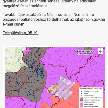
gyanúja esetén az érintett sertésállomány haladéktalan
megelőző felszámolása is.
További tájékoztatásért a Nébihhez és dr. Nemes Imre
országos főállatorvoshoz fordulhatnak az ojk@nebih.gov.hu
e-mail címen.
Településlista_05.19.