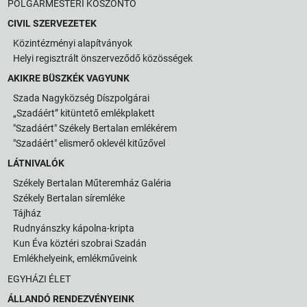
POLGÁRMESTERI KÖSZÖNTŐ
CIVIL SZERVEZETEK
Közintézményi alapítványok
Helyi regisztrált önszerveződő közösségek
AKIKRE BÜSZKÉK VAGYUNK
Szada Nagyközség Díszpolgárai
„Szadáért” kitüntető emlékplakett
"Szadáért" Székely Bertalan emlékérem
"Szadáért" elismerő oklevél kitűzővel
LÁTNIVALÓK
Székely Bertalan Műteremház Galéria
Székely Bertalan síremléke
Tájház
Rudnyánszky kápolna-kripta
Kun Éva köztéri szobrai Szadán
Emlékhelyeink, emlékműveink
EGYHÁZI ÉLET
ÁLLANDÓ RENDEZVÉNYEINK