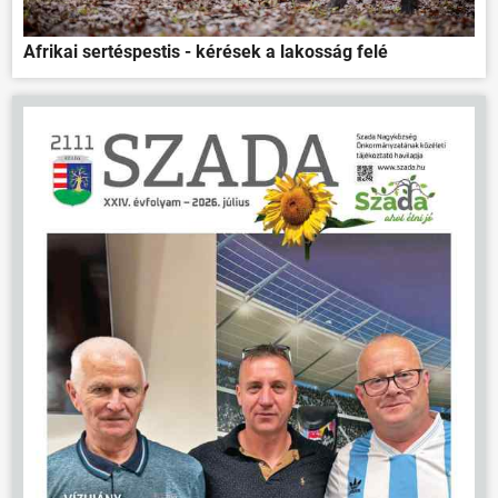
Afrikai sertéspestis - kérések a lakosság felé