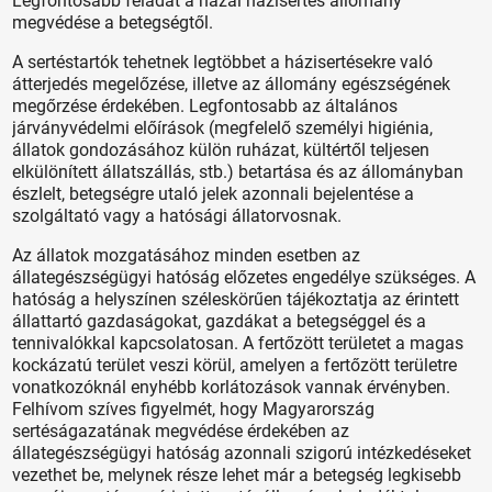
Legfontosabb feladat a hazai házisertés állomány
megvédése a betegségtől.
A sertéstartók tehetnek legtöbbet a házisertésekre való
átterjedés megelőzése, illetve az állomány egészségének
megőrzése érdekében. Legfontosabb az általános
járványvédelmi előírások (megfelelő személyi higiénia,
állatok gondozásához külön ruházat, kültértől teljesen
elkülönített állatszállás, stb.) betartása és az állományban
észlelt, betegségre utaló jelek azonnali bejelentése a
szolgáltató vagy a hatósági állatorvosnak.
Az állatok mozgatásához minden esetben az
állategészségügyi hatóság előzetes engedélye szükséges. A
hatóság a helyszínen széleskörűen tájékoztatja az érintett
állattartó gazdaságokat, gazdákat a betegséggel és a
tennivalókkal kapcsolatosan. A fertőzött területet a magas
kockázatú terület veszi körül, amelyen a fertőzött területre
vonatkozóknál enyhébb korlátozások vannak érvényben.
Felhívom szíves figyelmét, hogy Magyarország
sertéságazatának megvédése érdekében az
állategészségügyi hatóság azonnali szigorú intézkedéseket
vezethet be, melynek része lehet már a betegség legkisebb