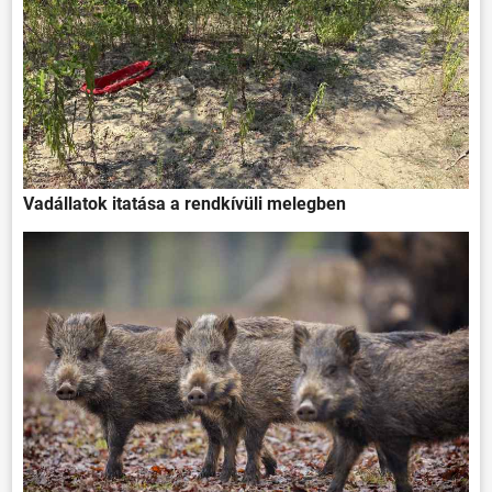
Vadállatok itatása a rendkívüli melegben