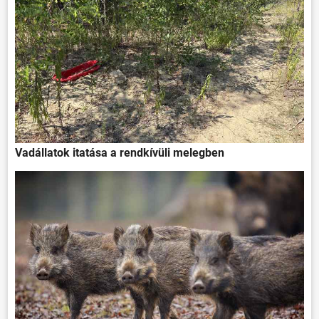
Vadállatok itatása a rendkívüli melegben