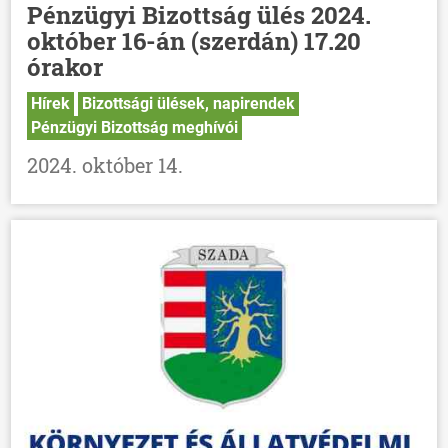
Pénzügyi Bizottság ülés 2024.
HÍREK
október 16-án (szerdán) 17.20
VÁLASZTÁSOK
órakor
Hírek
Bizottsági ülések, napirendek
Pénzügyi Bizottság meghívói
2024. október 14.