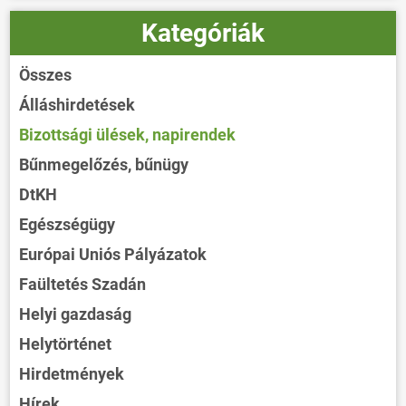
Kategóriák
Összes
Álláshirdetések
Bizottsági ülések, napirendek
Bűnmegelőzés, bűnügy
DtKH
Egészségügy
Európai Uniós Pályázatok
Faültetés Szadán
Helyi gazdaság
Helytörténet
Hirdetmények
Hírek