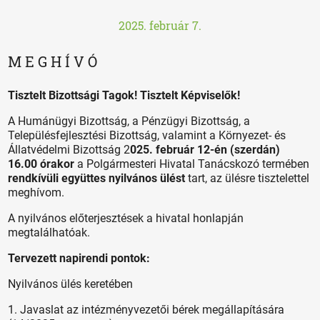
2025. február 7.
M E G H Í V Ó
Tisztelt Bizottsági Tagok! Tisztelt Képviselők!
A Humánügyi Bizottság, a Pénzügyi Bizottság, a
Településfejlesztési Bizottság, valamint a Környezet- és
Állatvédelmi Bizottság 2
025. február 12-én (szerdán)
16.00 órakor
a Polgármesteri Hivatal Tanácskozó termében
rendkívüli együttes nyilvános ülést
tart, az ülésre tisztelettel
meghívom.
A nyilvános előterjesztések a hivatal honlapján
megtalálhatóak.
Tervezett napirendi pontok:
Nyilvános ülés keretében
1. Javaslat az intézményvezetői bérek megállapítására