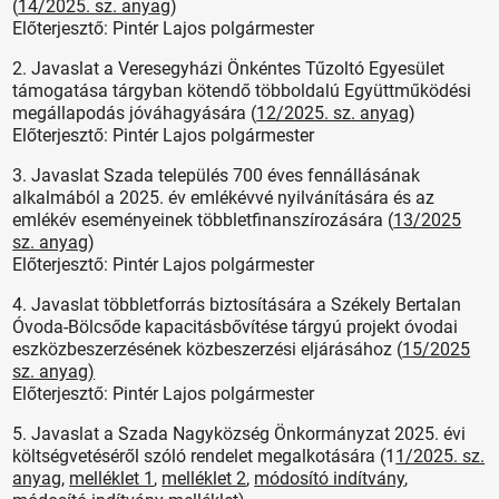
(
14/2025. sz. anyag
)
Előterjesztő: Pintér Lajos polgármester
2. Javaslat a Veresegyházi Önkéntes Tűzoltó Egyesület
támogatása tárgyban kötendő többoldalú Együttműködési
megállapodás jóváhagyására (
12/2025. sz. anyag
)
Előterjesztő: Pintér Lajos polgármester
3. Javaslat Szada település 700 éves fennállásának
alkalmából a 2025. év emlékévvé nyilvánítására és az
emlékév eseményeinek többletfinanszírozására (
13/2025
sz. anyag
)
Előterjesztő: Pintér Lajos polgármester
4. Javaslat többletforrás biztosítására a Székely Bertalan
Óvoda-Bölcsőde kapacitásbővítése tárgyú projekt óvodai
eszközbeszerzésének közbeszerzési eljárásához (
15/2025
sz. anyag)
Előterjesztő: Pintér Lajos polgármester
5. Javaslat a Szada Nagyközség Önkormányzat 2025. évi
költségvetéséről szóló rendelet megalkotására (1
1/2025. sz.
anyag
,
melléklet 1
,
melléklet 2
,
módosító indítvány
,