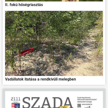
II. fokú hőségriasztás
Vadállatok itatása a rendkívüli melegben