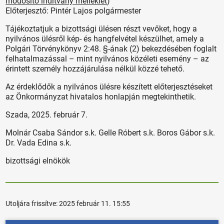
módosító indítvány melléklet
)
Előterjesztő: Pintér Lajos polgármester
Tájékoztatjuk a bizottsági ülésen részt vevőket, hogy a
nyilvános ülésről kép- és hangfelvétel készülhet, amely a
Polgári Törvénykönyv 2:48. §-ának (2) bekezdésében foglalt
felhatalmazással – mint nyilvános közéleti esemény – az
érintett személy hozzájárulása nélkül közzé tehető.
Az érdeklődők a nyilvános ülésre készített előterjesztéseket
az Önkormányzat hivatalos honlapján megtekinthetik.
Szada, 2025. február 7.
Molnár Csaba Sándor s.k. Gelle Róbert s.k. Boros Gábor s.k.
Dr. Vada Edina s.k.
bizottsági elnökök
Utoljára frissítve:
2025 február 11. 15:55