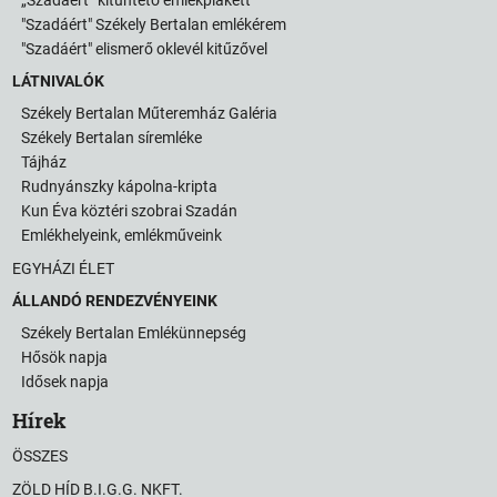
"Szadáért" Székely Bertalan emlékérem
"Szadáért" elismerő oklevél kitűzővel
LÁTNIVALÓK
Székely Bertalan Műteremház Galéria
Székely Bertalan síremléke
Tájház
Rudnyánszky kápolna-kripta
Kun Éva köztéri szobrai Szadán
Emlékhelyeink, emlékműveink
EGYHÁZI ÉLET
ÁLLANDÓ RENDEZVÉNYEINK
Székely Bertalan Emlékünnepség
Hősök napja
Idősek napja
Hírek
ÖSSZES
ZÖLD HÍD B.I.G.G. NKFT.