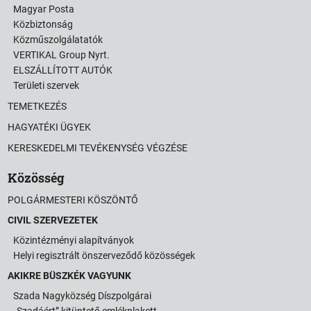
Magyar Posta
Közbiztonság
Közműszolgálatatók
VERTIKAL Group Nyrt.
ELSZÁLLÍTOTT AUTÓK
Területi szervek
TEMETKEZÉS
HAGYATÉKI ÜGYEK
KERESKEDELMI TEVÉKENYSÉG VÉGZÉSE
Közösség
POLGÁRMESTERI KÖSZÖNTŐ
CIVIL SZERVEZETEK
Közintézményi alapítványok
Helyi regisztrált önszerveződő közösségek
AKIKRE BÜSZKÉK VAGYUNK
Szada Nagyközség Díszpolgárai
„Szadáért” kitüntető emlékplakett