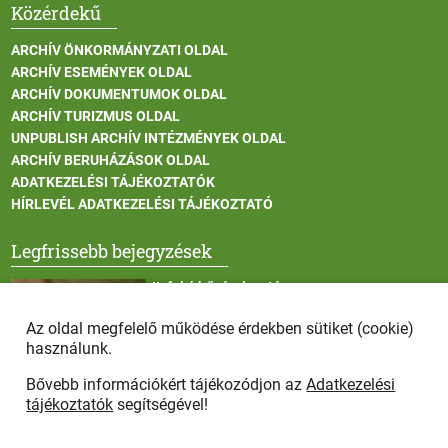
Közérdekű
ARCHÍV ÖNKORMÁNYZATI OLDAL
ARCHÍV ESEMÉNYEK OLDAL
ARCHÍV DOKUMENTUMOK OLDAL
ARCHÍV TURIZMUS OLDAL
UNPUBLISH ARCHÍV INTÉZMÉNYEK OLDAL
ARCHÍV BERUHÁZÁSOK OLDAL
ADATKEZELÉSI TÁJÉKOZTATÓK
HÍRLEVÉL ADATKEZELÉSI TÁJÉKOZTATÓ
Legfrissebb bejegyzések
II. fokú hőségriasztás
Az oldal megfelelő működése érdekben sütiket (cookie)
használunk.
Bővebb információkért tájékozódjon az
Adatkezelési
Vadállatok itatása a rendkívüli melegben
tájékoztatók
segítségével!