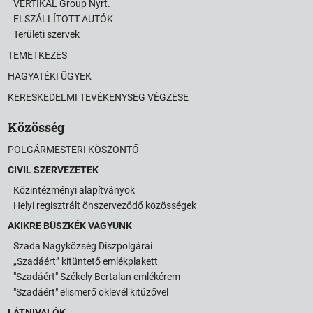
VERTIKAL Group Nyrt.
ELSZÁLLÍTOTT AUTÓK
Területi szervek
TEMETKEZÉS
HAGYATÉKI ÜGYEK
KERESKEDELMI TEVÉKENYSÉG VÉGZÉSE
Közösség
POLGÁRMESTERI KÖSZÖNTŐ
CIVIL SZERVEZETEK
Közintézményi alapítványok
Helyi regisztrált önszerveződő közösségek
AKIKRE BÜSZKÉK VAGYUNK
Szada Nagyközség Díszpolgárai
„Szadáért” kitüntető emlékplakett
"Szadáért" Székely Bertalan emlékérem
"Szadáért" elismerő oklevél kitűzővel
LÁTNIVALÓK