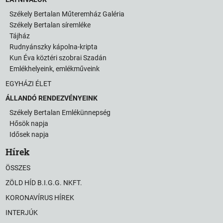
Székely Bertalan Műteremház Galéria
Székely Bertalan síremléke
Tájház
Rudnyánszky kápolna-kripta
Kun Éva köztéri szobrai Szadán
Emlékhelyeink, emlékműveink
EGYHÁZI ÉLET
ÁLLANDÓ RENDEZVÉNYEINK
Székely Bertalan Emlékünnepség
Hősök napja
Idősek napja
Hírek
ÖSSZES
ZÖLD HÍD B.I.G.G. NKFT.
KORONAVÍRUS HÍREK
INTERJÚK