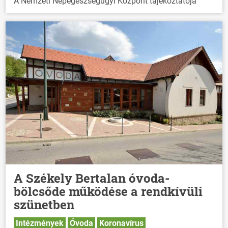
A Nemzeti Népegészségügyi Központ tájékoztatója
A Székely Bertalan óvoda-
bölcsőde működése a rendkívüli
szünetben
Intézmények
Óvoda
Koronavírus