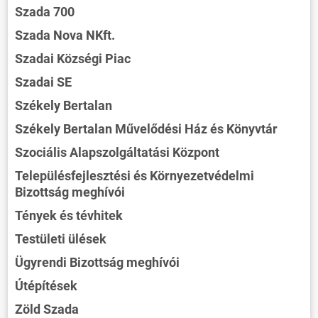
Szada 700
Szada Nova NKft.
Szadai Községi Piac
Szadai SE
Székely Bertalan
Székely Bertalan Művelődési Ház és Könyvtár
ÖNKORMÁNYZAT
Szociális Alapszolgáltatási Központ
ÜGYINTÉZÉS
Településfejlesztési és Környezetvédelmi
Bizottság meghívói
KÖZÖSSÉG
Tények és tévhitek
HÍREK
Testületi ülések
VÁLASZTÁSOK
Ügyrendi Bizottság meghívói
Útépítések
Zöld Szada