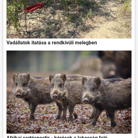
Vadállatok itatása a rendkívüli melegben
Afrikai sertéspestis - kérések a lakosság felé