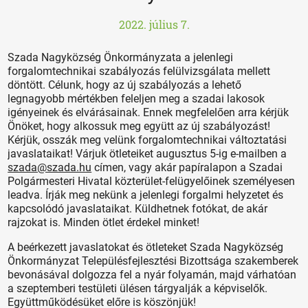
2022. július 7.
Szada Nagyközség Önkormányzata a jelenlegi
forgalomtechnikai szabályozás felülvizsgálata mellett
döntött. Célunk, hogy az új szabályozás a lehető
legnagyobb mértékben feleljen meg a szadai lakosok
igényeinek és elvárásainak. Ennek megfelelően arra kérjük
Önöket, hogy alkossuk meg együtt az új szabályozást!
Kérjük, osszák meg velünk forgalomtechnikai változtatási
javaslataikat! Várjuk ötleteiket augusztus 5-ig e-mailben a
szada@szada.hu
címen, vagy akár papíralapon a Szadai
Polgármesteri Hivatal közterület-felügyelőinek személyesen
leadva. Írják meg nekünk a jelenlegi forgalmi helyzetet és
kapcsolódó javaslataikat. Küldhetnek fotókat, de akár
rajzokat is. Minden ötlet érdekel minket!
A beérkezett javaslatokat és ötleteket Szada Nagyközség
Önkormányzat Településfejlesztési Bizottsága szakemberek
bevonásával dolgozza fel a nyár folyamán, majd várhatóan
a szeptemberi testületi ülésen tárgyalják a képviselők.
Együttműködésüket előre is köszönjük!