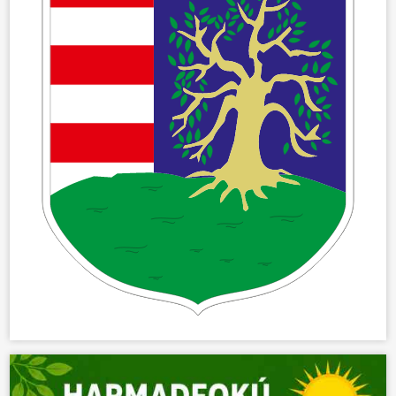
ÖNKORMÁNYZAT
ÜGYINTÉZÉS
KÖZÖSSÉG
HÍREK
VÁLASZTÁSOK