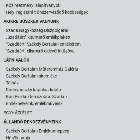
Közintézményi alapítványok
Helyi regisztrált önszerveződő közösségek
AKIKRE BÜSZKÉK VAGYUNK
Szada Nagyközség Díszpolgárai
„Szadáért” kitüntető emlékplakett
"Szadáért" Székely Bertalan emlékérem
"Szadáért" elismerő oklevél kitűzővel
LÁTNIVALÓK
Székely Bertalan Műteremház Galéria
Székely Bertalan síremléke
Tájház
Rudnyánszky kápolna-kripta
Kun Éva köztéri szobrai Szadán
Emlékhelyeink, emlékműveink
EGYHÁZI ÉLET
ÁLLANDÓ RENDEZVÉNYEINK
Székely Bertalan Emlékünnepség
Hősök napja