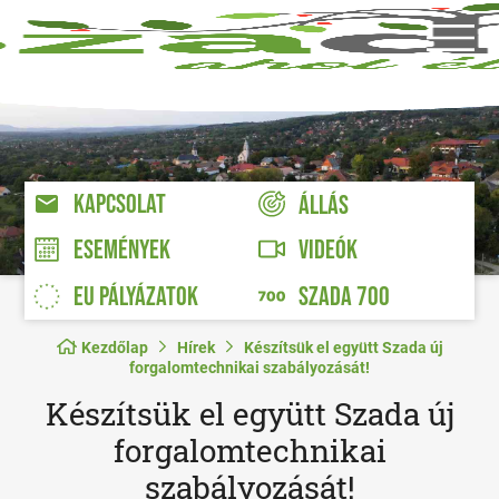
KAPCSOLAT
ÁLLÁS
VIDEÓK
ESEMÉNYEK
EU PÁLYÁZATOK
SZADA 700
Kezdőlap
Hírek
Készítsük el együtt Szada új
forgalomtechnikai szabályozását!
Készítsük el együtt Szada új
forgalomtechnikai
szabályozását!