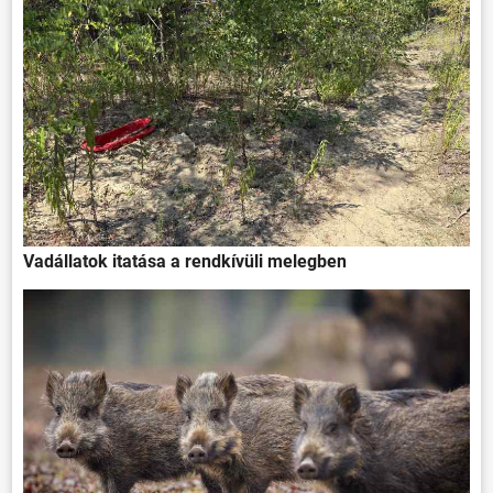
Vadállatok itatása a rendkívüli melegben