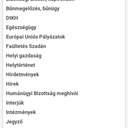
Bűnmegelőzés, bűnügy
DtKH
Egészségügy
Európai Uniós Pályázatok
Faültetés Szadán
Helyi gazdaság
Helytörténet
Hirdetmények
Hírek
Humánügyi Bizottság meghívói
Interjúk
Intézmények
Jegyző