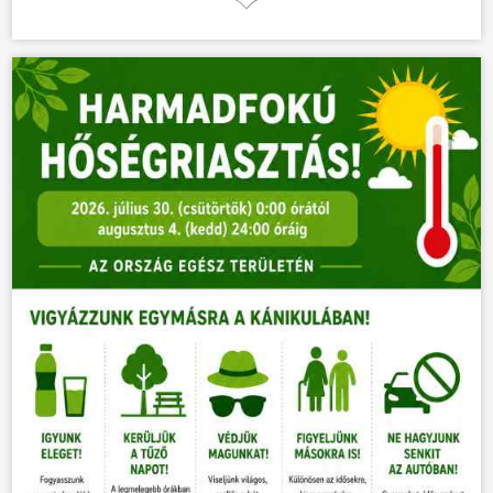
ÖNKORMÁNYZAT
ÜGYINTÉZÉS
KÖZÖSSÉG
HÍREK
VÁLASZTÁSOK