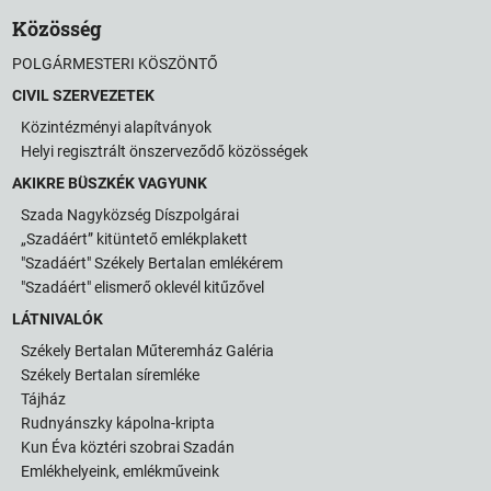
Közösség
POLGÁRMESTERI KÖSZÖNTŐ
CIVIL SZERVEZETEK
Közintézményi alapítványok
Helyi regisztrált önszerveződő közösségek
AKIKRE BÜSZKÉK VAGYUNK
Szada Nagyközség Díszpolgárai
„Szadáért” kitüntető emlékplakett
"Szadáért" Székely Bertalan emlékérem
"Szadáért" elismerő oklevél kitűzővel
LÁTNIVALÓK
Székely Bertalan Műteremház Galéria
Székely Bertalan síremléke
Tájház
Rudnyánszky kápolna-kripta
Kun Éva köztéri szobrai Szadán
Emlékhelyeink, emlékműveink