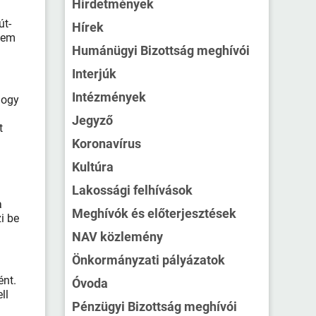
Hirdetmények
út-
Hírek
 nem
Humánügyi Bizottság meghívói
Interjúk
Intézmények
hogy
Jegyző
t
Koronavírus
Kultúra
Lakossági felhívások
a
Meghívók és előterjesztések
i be
NAV közlemény
Önkormányzati pályázatok
ént.
Óvoda
ll
Pénzügyi Bizottság meghívói