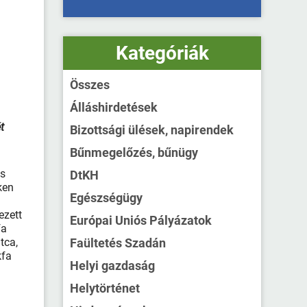
Kategóriák
Összes
Álláshirdetések
t
Bizottsági ülések, napirendek
Bűnmegelőzés, bűnügy
s
DtKH
ken
Egészségügy
ezett
Európai Uniós Pályázatok
fa
tca,
Faültetés Szadán
kfa
Helyi gazdaság
Helytörténet