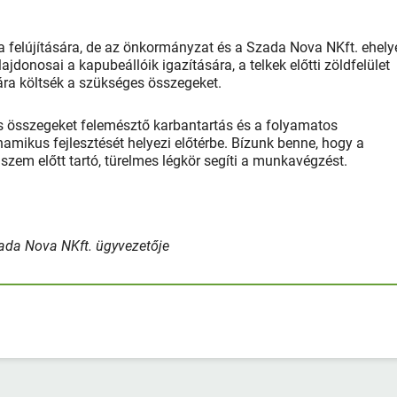
ja felújítására, de az önkormányzat és a Szada Nova NKft. ehely
lajdonosai a kapubeállóik igazítására, a telkek előtti zöldfelület
tására költsék a szükséges összegeket.
s összegeket felemésztő karbantartás és a folyamatos
namikus fejlesztését helyezi előtérbe. Bízunk benne, hogy a
t szem előtt tartó, türelmes légkör segíti a munkavégzést.
ada Nova NKft. ügyvezetője