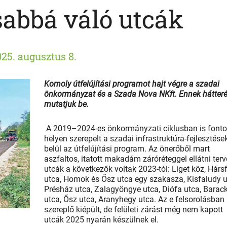
abbá váló utcák
25. augusztus 8.
Komoly útfelújítási programot hajt végre a szadai
önkormányzat és a Szada Nova NKft. Ennek hátteré
mutatjuk be.
A 2019–2024-es önkormányzati ciklusban is fonto
helyen szerepelt a szadai infrastruktúra-fejlesztése
belül az útfelújítási program. Az önerőből mart
aszfaltos, itatott makadám záróréteggel ellátni terv
utcák a következők voltak 2023-tól: Liget köz, Hárs
utca, Homok és Ősz utca egy szakasza, Kisfaludy u
Présház utca, Zalagyöngye utca, Diófa utca, Barac
utca, Ősz utca, Aranyhegy utca. Az e felsorolásban
szereplő kiépült, de felületi zárást még nem kapott
utcák 2025 nyarán készülnek el.