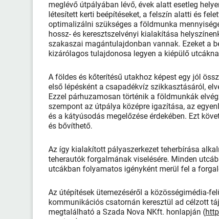
meglévő útpályában lévő, évek alatt esetleg helyen
létesített kerti beépítéseket, a felszín alatti és f
optimalizálni szükséges a földmunka mennyiségét
hossz- és keresztszelvényi kialakítása helyszínen
szakaszai magántulajdonban vannak. Ezeket a be
kizárólagos tulajdonosa legyen a kiépülő ut
A földes és kőterítésű utakhoz képest egy jól öss
első lépésként a csapadékvíz szikkasztásáról, elv
Ezzel párhuzamosan történik a földmunkák elvégzé
szempont az útpálya középre igazítása, az egyenl
és a kátyúsodás megelőzése érdekében. Ezt követő
és bővíthető.
Az így kialakított pályaszerkezet teherbírása a
teherautók forgalmának viselésére. Minden utcába
utcákban folyamatos igényként merül fel a fo
Az útépítések ütemezéséről a közösségimédia-fel
kommunikációs csatornán keresztül ad célzott tá
megtalálható a Szada Nova NKft. honlapján (
htt