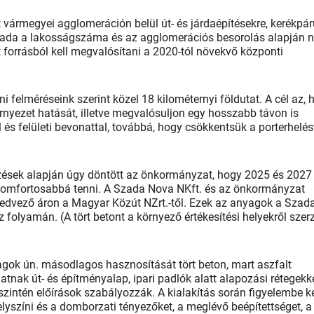
 vármegyei agglomeráción belül út- és járdaépítésekre, kerékpár
 Szada a lakosságszáma és az agglomerációs besorolás alapján
t forrásból kell megvalósítani a 2020-tól növekvő központi
i felméréseink szerint közel 18 kilométernyi földutat. A cél az, 
rnyezet hatását, illetve megvalósuljon egy hosszabb távon is
l és felületi bevonattal, továbbá, hogy csökkentsük a porterhelés
lzések alapján úgy döntött az önkormányzat, hogy 2025 és 2027
n komfortosabbá tenni. A Szada Nova NKft. és az önkormányzat
kedvező áron a Magyar Közút NZrt.-től. Ezek az anyagok a Szad
 folyamán. (A tört betont a környező értékesítési helyekről szerz
agok ún. másodlagos hasznosítását tört beton, mart aszfalt
tnak út- és építményalap, ipari padlók alatt alapozási rétegekk
zintén előírások szabályozzák. A kialakítás során figyelembe ke
lyszíni és a domborzati tényezőket, a meglévő beépítettséget, a