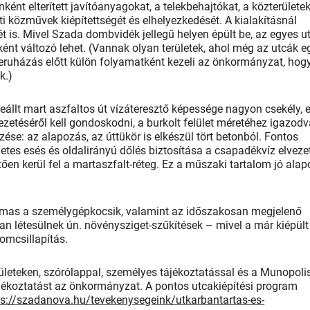
ként elterített javítóanyagokat, a telekbehajtókat, a közterülete
eletti közművek kiépítettségét és elhelyezkedését. A kialakításnál
 is. Mivel Szada dombvidék jellegű helyen épült be, az egyes u
ként változó lehet. (Vannak olyan területek, ahol még az utcák e
ruházás előtt külön folyamatként kezeli az önkormányzat, hog
cáknak.)
zeállt mart aszfaltos út vízáteresztő képessége nagyon csekély, e
ezetéséről kell gondoskodni, a burkolt felület méretéhez igazodv
se: az alapozás, az úttükör is elkészül tört betonból. Fontos
etes esés és oldalirányú dőlés biztosítása a csapadékvíz elveze
en kerül fel a martaszfalt-réteg. Ez a műszaki tartalom jó alap
lkalmas a személygépkocsik, valamint az időszakosan megjelenő
n létesülnek ún. növénysziget-szűkítések – mivel a már kiépült
rgalomcsillapítás.
ületeken, szórólappal, személyes tájékoztatással és a Munopoli
jékoztatást az önkormányzat. A pontos utcakiépítési program
ps://szadanova.hu/tevekenysegeink/utkarbantartas-es-