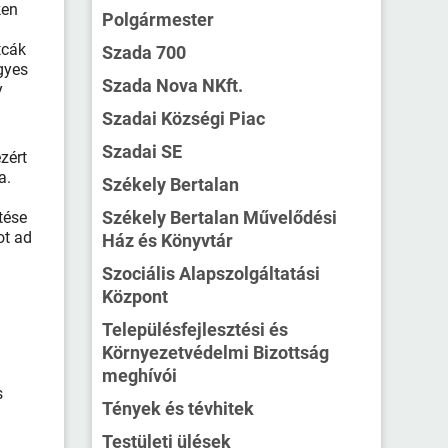
ken
Polgármester
tcák
Szada 700
gyes
Szada Nova NKft.
y
Szadai Községi Piac
Szadai SE
zért
a.
Székely Bertalan
Székely Bertalan Művelődési
tése
ot ad
Ház és Könyvtár
Szociális Alapszolgáltatási
Központ
Településfejlesztési és
Környezetvédelmi Bizottság
meghívói
s
Tények és tévhitek
Testületi ülések