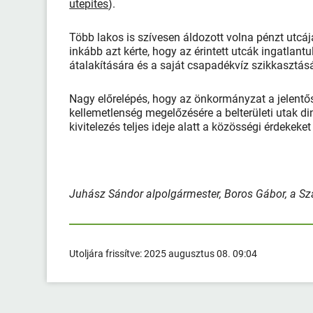
utepites
).
Több lakos is szívesen áldozott volna pénzt utcá
inkább azt kérte, hogy az érintett utcák ingatlantu
átalakítására és a saját csapadékvíz szikkasz
Nagy előrelépés, hogy az önkormányzat a jelentő
kellemetlenség megelőzésére a belterületi utak di
kivitelezés teljes ideje alatt a közösségi érdekeke
Juhász Sándor alpolgármester, Boros Gábor, a Sz
Utoljára frissítve:
2025 augusztus 08. 09:04