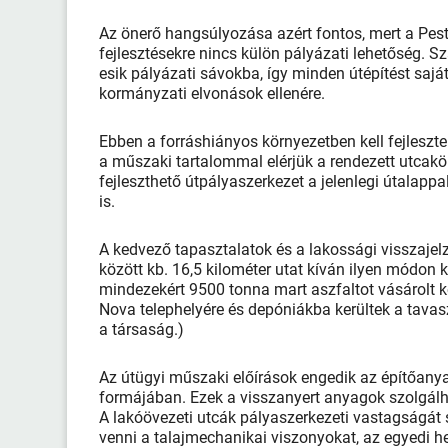
Az önerő hangsúlyozása azért fontos, mert a Pest
fejlesztésekre nincs külön pályázati lehetőség.
esik pályázati sávokba, így minden útépítést sajá
kormányzati elvonások ellenére.
Ebben a forráshiányos környezetben kell fejleszten
a műszaki tartalommal elérjük a rendezett utcakö
fejleszthető útpályaszerkezet a jelenlegi útalappa
is.
A kedvező tapasztalatok és a lakossági visszaje
között kb. 16,5 kilométer utat kíván ilyen módo
mindezekért 9500 tonna mart aszfaltot vásárolt 
Nova telephelyére és depóniákba kerültek a tavasz
a társaság.)
Az útügyi műszaki előírások engedik az építőany
formájában. Ezek a visszanyert anyagok szolgálha
A lakóövezeti utcák pályaszerkezeti vastagságát s
venni a talajmechanikai viszonyokat, az egyedi he