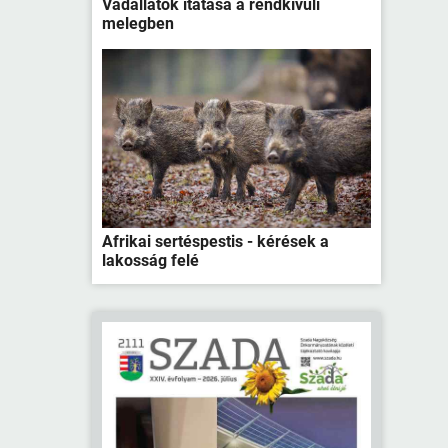
Vadállatok itatása a rendkívüli
melegben
Afrikai sertéspestis - kérések a
lakosság felé