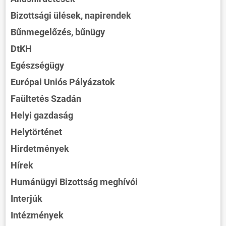
Bizottsági ülések, napirendek
Bűnmegelőzés, bűnügy
DtKH
Egészségügy
Európai Uniós Pályázatok
Faültetés Szadán
Helyi gazdaság
Helytörténet
Hirdetmények
Hírek
Humánügyi Bizottság meghívói
Interjúk
Intézmények