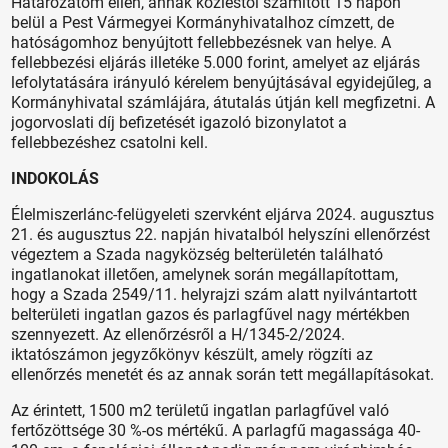
Határozatom ellen, annak közléstől számított 15 napon
belül a Pest Vármegyei Kormányhivatalhoz címzett, de
hatóságomhoz benyújtott fellebbezésnek van helye. A
fellebbezési eljárás illetéke 5.000 forint, amelyet az eljárás
lefolytatására irányuló kérelem benyújtásával egyidejűleg, a
Kormányhivatal számlájára, átutalás útján kell megfizetni. A
jogorvoslati díj befizetését igazoló bizonylatot a
fellebbezéshez csatolni kell.
INDOKOLÁS
Élelmiszerlánc-felügyeleti szervként eljárva 2024. augusztus
21. és augusztus 22. napján hivatalból helyszíni ellenőrzést
végeztem a Szada nagyközség belterületén található
ingatlanokat illetően, amelynek során megállapítottam,
hogy a Szada 2549/11. helyrajzi szám alatt nyilvántartott
belterületi ingatlan gazos és parlagfűvel nagy mértékben
szennyezett. Az ellenőrzésről a H/1345-2/2024.
iktatószámon jegyzőkönyv készült, amely rögzíti az
ellenőrzés menetét és az annak során tett megállapításokat.
Az érintett, 1500 m2 területű ingatlan parlagfűvel való
fertőzöttsége 30 %-os mértékű. A parlagfű magassága 40-