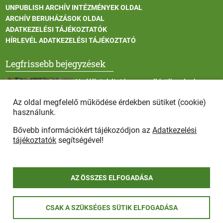
UNPUBLISH ARCHÍV INTÉZMÉNYEK OLDAL
ARCHÍV BERUHÁZÁSOK OLDAL
ADATKEZELÉSI TÁJÉKOZTATÓK
HÍRLEVÉL ADATKEZELÉSI TÁJÉKOZTATÓ
Legfrissebb bejegyzések
Vadállatok itatása a rendkívüli melegben
Az oldal megfelelő működése érdekben sütiket (cookie)
használunk.
Bővebb információkért tájékozódjon az
Adatkezelési
Afrikai sertéspestis - kérések a lakosság felé
tájékoztatók
segítségével!
AZ ÖSSZES ELFOGADÁSA
COPYRIGHT © 2025 - Szada Nagyközség Önkormányzat - Minden
CSAK A SZÜKSÉGES SÜTIK ELFOGADÁSA
jog fenntartva