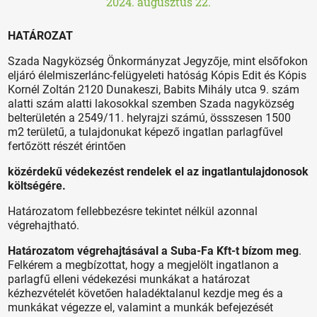
2024. augusztus 22.
HATÁROZAT
Szada Nagyközség Önkormányzat Jegyzője, mint elsőfokon
eljáró élelmiszerlánc-felügyeleti hatóság Kópis Edit és Kópis
Kornél Zoltán 2120 Dunakeszi, Babits Mihály utca 9. szám
alatti szám alatti lakosokkal szemben Szada nagyközség
belterületén a 2549/11. helyrajzi számú, össszesen 1500
m2 területű, a tulajdonukat képező ingatlan parlagfűvel
fertőzött részét érintően
közérdekű védekezést rendelek el az ingatlantulajdonosok
költségére.
Határozatom fellebbezésre tekintet nélkül azonnal
végrehajtható.
Határozatom végrehajtásával a Suba-Fa Kft-t
bízom meg
.
Felkérem a megbízottat, hogy a megjelölt ingatlanon a
parlagfű elleni védekezési munkákat a határozat
kézhezvételét követően haladéktalanul kezdje meg és a
munkákat végezze el, valamint a munkák befejezését