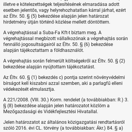
illetve e kötelezettségek teljesítésének elmaradása adott
esetben jelentős, vagy helyrehozhatatlan kárral járhat, ezért
az Éltv. 50. § (5) bekezdése alapján jelen határozat
hirdetmény útján történő közlése mellett döntöttem.
A végrehajtással a Suba-Fa Kft-t bíztam meg. A
végrehajtással megbízott vállalkozónak a végrehajtás során
fennálló jogosultságairól az Éltv. 50. § (6) bekezdése
alapján tájékoztattam a földhasználót.
A végrehajtás során felmerült költségekről az Éltv. 50. § (2)
bekezdése alapján nyújtottam tájékoztatást.
Az Éltv. 60. § (1) bekezdés c) pontja szerint növényvédelmi
bírságot kell kiszabni azzal szemben, aki a parlagfű elleni
védekezését elmulasztja.
A 221/2008. (VIII. 30.) Korm. rendelet (a továbbiakban: R.) 3.
§ (8) bekezdése alapján jelen határozatot közlöm a
Mezőgazdasági és Vidékfejlesztési Hivatallal.
Jelen határozatot az általános közigazgatási rendtartásról
szóló 2016. évi CL. törvény (a továbbiakban: Ákr.) 84. § a)