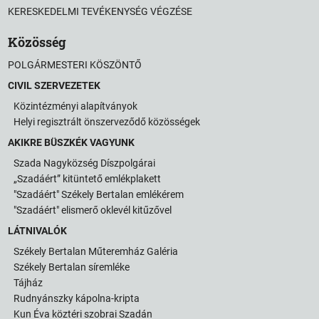
KERESKEDELMI TEVÉKENYSÉG VÉGZÉSE
Közösség
POLGÁRMESTERI KÖSZÖNTŐ
CIVIL SZERVEZETEK
Közintézményi alapítványok
Helyi regisztrált önszerveződő közösségek
AKIKRE BÜSZKÉK VAGYUNK
Szada Nagyközség Díszpolgárai
„Szadáért” kitüntető emlékplakett
"Szadáért" Székely Bertalan emlékérem
"Szadáért" elismerő oklevél kitűzővel
LÁTNIVALÓK
Székely Bertalan Műteremház Galéria
Székely Bertalan síremléke
Tájház
Rudnyánszky kápolna-kripta
Kun Éva köztéri szobrai Szadán