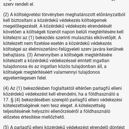
szerv rendeli el.
(2) A költségvetési törvényben meghatározott előirányzatból
kell biztosítani a közérdekű védekezés költségeinek
megelőlegezését. A közérdekű védekezés elrendelését
követően a költségek tizenöt napon belüli megtérítésére kell
kötelezni az (1) bekezdés szerinti mulasztás elkövetőjét. A
kötelezett nem fizetése esetén a közérdekű védekezés
költségei az élelmiszerlánc-felügyeleti szerv javára kerülnek
behajtásra. (3) Amennyiben a költségek megtérítésére
kötelezett a közérdekű védekezéssel érintett ingatlan
tulajdonosa és az ingatlan közös tulajdonban áll, a
költségek megtérítéséért valamennyi tulajdonos
egyetemlegesen felel.
(4) Az (1) bekezdésben foglaltaktól eltérően parlagfű elleni
közérdekű védekezést kell elrendelni, ha a földhasználó a
17. § (4) bekezdésében szereplő parlagfű elleni védekezési
kötelezettségének nem tesz eleget. A kötelezettség
teljesítésének helyszíni ellenőrzéséről a földhasználó
előzetes értesítése mellőzhető.
(5) A parlagfű elleni közérdekű védekezést elrendelő döntést