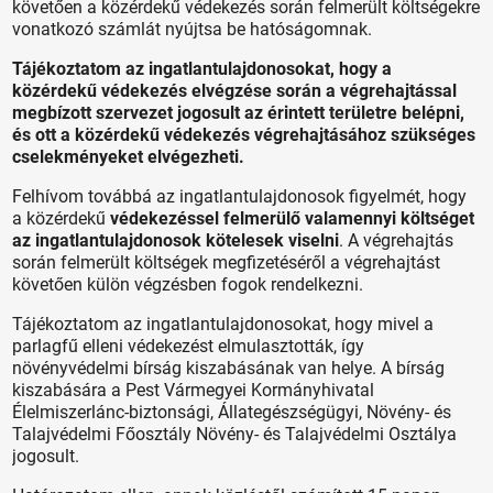
követően a közérdekű védekezés során felmerült költségekre
vonatkozó számlát nyújtsa be hatóságomnak.
Tájékoztatom az ingatlantulajdonosokat, hogy a
közérdekű védekezés elvégzése során a végrehajtással
megbízott szervezet jogosult az érintett területre belépni,
és ott a közérdekű védekezés végrehajtásához szükséges
cselekményeket elvégezheti.
Felhívom továbbá az ingatlantulajdonosok figyelmét, hogy
a közérdekű
védekezéssel felmerülő valamennyi költséget
az ingatlantulajdonosok kötelesek viselni
. A végrehajtás
során felmerült költségek megfizetéséről a végrehajtást
követően külön végzésben fogok rendelkezni.
Tájékoztatom az ingatlantulajdonosokat, hogy mivel a
parlagfű elleni védekezést elmulasztották, így
növényvédelmi bírság kiszabásának van helye. A bírság
kiszabására a Pest Vármegyei Kormányhivatal
Élelmiszerlánc-biztonsági, Állategészségügyi, Növény- és
Talajvédelmi Főosztály Növény- és Talajvédelmi Osztálya
jogosult.