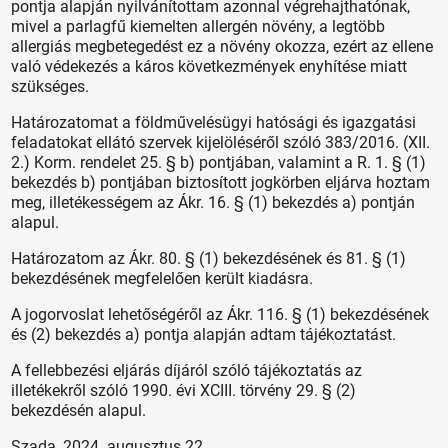
pontja alapján nyilvánítottam azonnal végrehajthatónak,
mivel a parlagfű kiemelten allergén növény, a legtöbb
allergiás megbetegedést ez a növény okozza, ezért az ellene
való védekezés a káros következmények enyhítése miatt
szükséges.
Határozatomat a földművelésügyi hatósági és igazgatási
feladatokat ellátó szervek kijelöléséről szóló 383/2016. (XII.
2.) Korm. rendelet 25. § b) pontjában, valamint a R. 1. § (1)
bekezdés b) pontjában biztosított jogkörben eljárva hoztam
meg, illetékességem az Ákr. 16. § (1) bekezdés a) pontján
alapul.
Határozatom az Ákr. 80. § (1) bekezdésének és 81. § (1)
bekezdésének megfelelően került kiadásra.
A jogorvoslat lehetőségéről az Ákr. 116. § (1) bekezdésének
és (2) bekezdés a) pontja alapján adtam tájékoztatást.
A fellebbezési eljárás díjáról szóló tájékoztatás az
illetékekről szóló 1990. évi XCIII. törvény 29. § (2)
bekezdésén alapul.
Szada, 2024. augusztus 22.