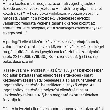
– ha a közlés más módja az azonnali végrehajtáshoz
fűződő érdeket veszélyeztetné – hirdetmény útján is lehet
közölni. (6) * A közérdekű védekezés elvégzése során a
hatóság, valamint a közérdekű védekezést elvégző
vállalkozó feladata végrehajtásának keretei között az
érintett területre beléphet, ott a szükséges cselekményeket
elvégezheti.…”
A parlagfű elleni közérdekű védekezés végrehajtásának,
valamint az állami, illetve a közérdekű védekezés költségei
megállapításának és igénylésének részletes szabályairól
szóló 221/2008. (VIII. 30.) Korm. rendelet 3. § (1) és (2)
bekezdése szerint:
,,(1) Helyszíni ellenőrzést – az Éltv. 17. § (4) bekezdésében
foglaltak betartásának ellenőrzése érdekében - saját
kezdeményezésre vagy bejelentés alapján külterületen az
ingatlanügyi hatóság, belterületen a jegyző végez. Az
ingatlanügyi hatóság a helyszíni ellenőrzést saját
kezdeményezésre a 4. §-ban meghatározott területeken
folytatja le.
(1) A helyszíni ellenőrzés során - amennyiben bizonyítást