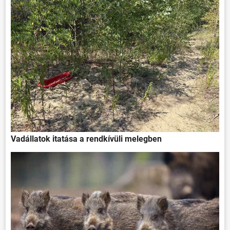
HÍREK
VÁLASZTÁSOK
Vadállatok itatása a rendkívüli melegben