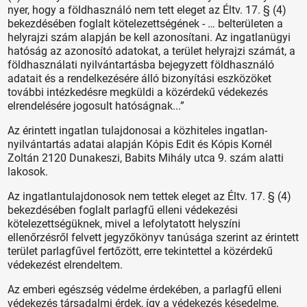
nyer, hogy a földhasználó nem tett eleget az Éltv. 17. § (4)
bekezdésében foglalt kötelezettségének - … belterületen a
helyrajzi szám alapján be kell azonosítani. Az ingatlanügyi
hatóság az azonosító adatokat, a terület helyrajzi számát, a
földhasználati nyilvántartásba bejegyzett földhasználó
adatait és a rendelkezésére álló bizonyítási eszközöket
további intézkedésre megküldi a közérdekű védekezés
elrendelésére jogosult hatóságnak...”
Az érintett ingatlan tulajdonosai a közhiteles ingatlan-
nyilvántartás adatai alapján Kópis Edit és Kópis Kornél
Zoltán 2120 Dunakeszi, Babits Mihály utca 9. szám alatti
lakosok.
Az ingatlantulajdonosok nem tettek eleget az Éltv. 17. § (4)
bekezdésében foglalt parlagfű elleni védekezési
kötelezettségüknek, mivel a lefolytatott helyszíni
ellenőrzésről felvett jegyzőkönyv tanúsága szerint az érintett
terület parlagfűvel fertőzött, erre tekintettel a közérdekű
védekezést elrendeltem.
Az emberi egészség védelme érdekében, a parlagfű elleni
védekezés társadalmi érdek, így a védekezés késedelme,