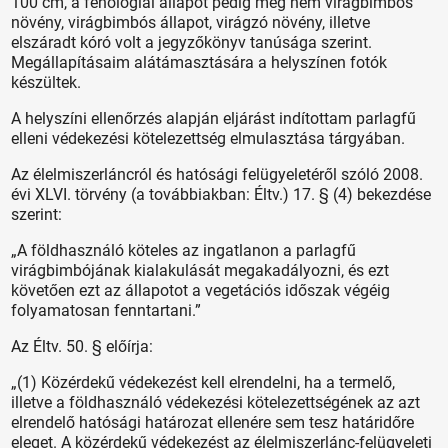
100 cm, a fenológiai állapot pedig még nem virágbimbós
növény, virágbimbós állapot, virágzó növény, illetve
elszáradt kóró volt a jegyzőkönyv tanúsága szerint.
Megállapításaim alátámasztására a helyszínen fotók
készültek.
A helyszíni ellenőrzés alapján eljárást indítottam parlagfű
elleni védekezési kötelezettség elmulasztása tárgyában.
Az élelmiszerláncról és hatósági felügyeletéről szóló 2008.
évi XLVI. törvény (a továbbiakban: Éltv.) 17. § (4) bekezdése
szerint:
„A földhasználó köteles az ingatlanon a parlagfű
virágbimbójának kialakulását megakadályozni, és ezt
követően ezt az állapotot a vegetációs időszak végéig
folyamatosan fenntartani.”
Az Éltv. 50. § előírja:
„(1) Közérdekű védekezést kell elrendelni, ha a termelő,
illetve a földhasználó védekezési kötelezettségének az azt
elrendelő hatósági határozat ellenére sem tesz határidőre
eleget. A közérdekű védekezést az élelmiszerlánc-felügyeleti