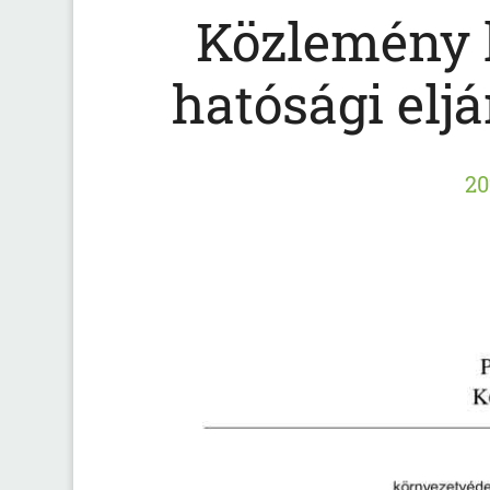
Közlemény 
hatósági elj
20