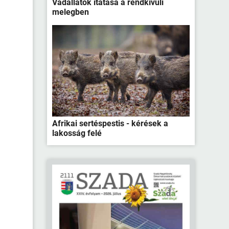
Vadállatok itatása a rendkívüli
melegben
Afrikai sertéspestis - kérések a
lakosság felé