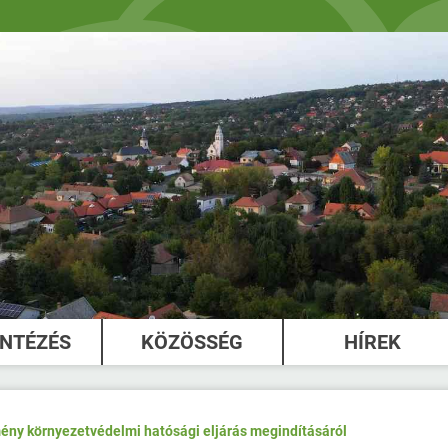
INTÉZÉS
KÖZÖSSÉG
HÍREK
ény környezetvédelmi hatósági eljárás megindításáról