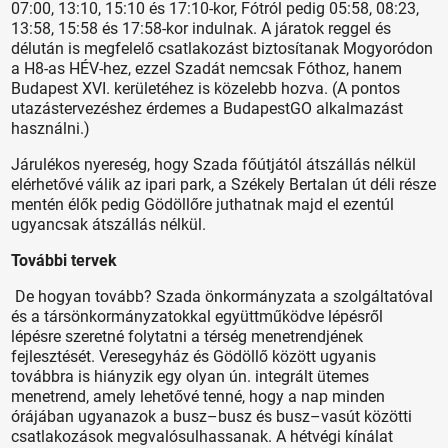
07:00, 13:10, 15:10 és 17:10-kor, Fótról pedig 05:58, 08:23,
13:58, 15:58 és 17:58-kor indulnak. A járatok reggel és
délután is megfelelő csatlakozást biztosítanak Mogyoródon
a H8-as HÉV-hez, ezzel Szadát nemcsak Fóthoz, hanem
Budapest XVI. kerületéhez is közelebb hozva. (A pontos
utazástervezéshez érdemes a BudapestGO alkalmazást
használni.)
Járulékos nyereség, hogy Szada főútjától átszállás nélkül
elérhetővé válik az ipari park, a Székely Bertalan út déli része
mentén élők pedig Gödöllőre juthatnak majd el ezentúl
ugyancsak átszállás nélkül.
További tervek
De hogyan tovább? Szada önkormányzata a szolgáltatóval
és a társönkormányzatokkal együttműködve lépésről
lépésre szeretné folytatni a térség menetrendjének
fejlesztését. Veresegyház és Gödöllő között ugyanis
továbbra is hiányzik egy olyan ún. integrált ütemes
menetrend, amely lehetővé tenné, hogy a nap minden
órájában ugyanazok a busz–busz és busz–vasút közötti
csatlakozások megvalósulhassanak. A hétvégi kínálat