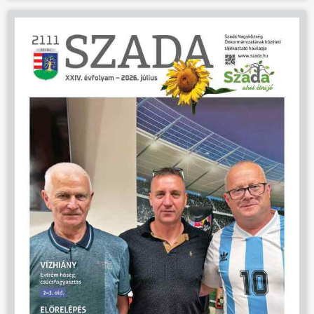
ÖNKORMÁNYZAT
ÜGYINTÉZÉS
KÖZÖSSÉG
HÍREK
VÁLASZTÁSOK