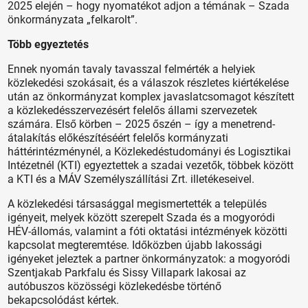
2025 elején – hogy nyomatékot adjon a témának – Szada
önkormányzata „felkarolt”.
Több egyeztetés
Ennek nyomán tavaly tavasszal felmérték a helyiek
közlekedési szokásait, és a válaszok részletes kiértékelése
után az önkormányzat komplex javaslatcsomagot készített
a közlekedésszervezésért felelős állami szervezetek
számára. Első körben – 2025 őszén – így a menetrend-
átalakítás előkészítéséért felelős kormányzati
háttérintézménynél, a Közlekedéstudományi és Logisztikai
Intézetnél (KTI) egyeztettek a szadai vezetők, többek között
a KTI és a MÁV Személyszállítási Zrt. illetékeseivel.
A közlekedési társasággal megismertették a település
igényeit, melyek között szerepelt Szada és a mogyoródi
HÉV-állomás, valamint a fóti oktatási intézmények közötti
kapcsolat megteremtése. Időközben újabb lakossági
igényeket jeleztek a partner önkormányzatok: a mogyoródi
Szentjakab Parkfalu és Sissy Villapark lakosai az
autóbuszos közösségi közlekedésbe történő
bekapcsolódást kértek.