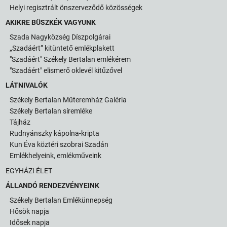
Helyi regisztrált önszerveződő közösségek
AKIKRE BÜSZKÉK VAGYUNK
Szada Nagyközség Díszpolgárai
„Szadáért” kitüntető emlékplakett
"Szadáért" Székely Bertalan emlékérem
"Szadáért" elismerő oklevél kitűzővel
LÁTNIVALÓK
Székely Bertalan Műteremház Galéria
Székely Bertalan síremléke
Tájház
Rudnyánszky kápolna-kripta
Kun Éva köztéri szobrai Szadán
Emlékhelyeink, emlékműveink
EGYHÁZI ÉLET
ÁLLANDÓ RENDEZVÉNYEINK
Székely Bertalan Emlékünnepség
Hősök napja
Idősek napja