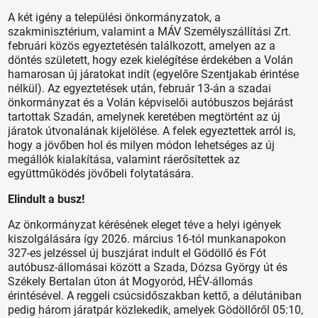
A két igény a települési önkormányzatok, a
szakminisztérium, valamint a MÁV Személyszállítási Zrt.
februári közös egyeztetésén találkozott, amelyen az a
döntés született, hogy ezek kielégítése érdekében a Volán
hamarosan új járatokat indít (egyelőre Szentjakab érintése
nélkül). Az egyeztetések után, február 13-án a szadai
önkormányzat és a Volán képviselői autóbuszos bejárást
tartottak Szadán, amelynek keretében megtörtént az új
járatok útvonalának kijelölése. A felek egyeztettek arról is,
hogy a jövőben hol és milyen módon lehetséges az új
megállók kialakítása, valamint ráerősítettek az
együttműködés jövőbeli folytatására.
Elindult a busz!
Az önkormányzat kérésének eleget téve a helyi igények
kiszolgálására így 2026. március 16-tól munkanapokon
327-es jelzéssel új buszjárat indult el Gödöllő és Fót
autóbusz-állomásai között a Szada, Dózsa György út és
Székely Bertalan úton át Mogyoród, HÉV-állomás
érintésével. A reggeli csúcsidőszakban kettő, a délutániban
pedig három járatpár közlekedik, amelyek Gödöllőről 05:10,