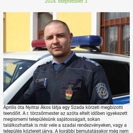
2024. szeptember 3.
Április óta Nyitrai Ákos látja egy Szada körzeti megbízotti
teendőit. A r. törzsőrmester az azóta eltelt időben igyekezett
megismerni településünk sajátosságait, sokan
találkozhattak is már vele a szadai rendezvényeken, vagy a
település köztereit járva. A korábbi bemutatásakor még nem