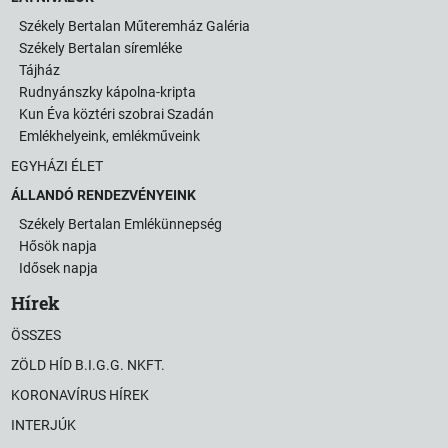
Székely Bertalan Műteremház Galéria
Székely Bertalan síremléke
Tájház
Rudnyánszky kápolna-kripta
Kun Éva köztéri szobrai Szadán
Emlékhelyeink, emlékműveink
EGYHÁZI ÉLET
ÁLLANDÓ RENDEZVÉNYEINK
Székely Bertalan Emlékünnepség
Hősök napja
Idősek napja
Hírek
ÖSSZES
ZÖLD HÍD B.I.G.G. NKFT.
KORONAVÍRUS HÍREK
INTERJÚK