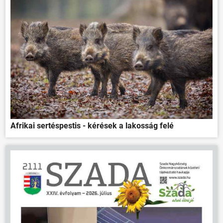
Afrikai sertéspestis - kérések a lakosság felé