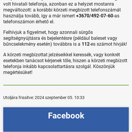
volt hivatali telefonja, azonban ez a helyzet mostanra
megváltozott: a korábbi körzeti megbízott telefonszámát
használja tovább, így a már ismert
+3670/492-07-60
-as
telefonszámon érhető el.
Felhívjuk a figyelmet, hogy azonnali sürgős
segítségnyújtásra és bejelentésre (például baleset vagy
bűncselekmény esetén) továbbra is a
112
-es számot hívják!
A körzeti megbízottat jelzéseikkel keressék, vagy konkrét
esetekben tanácsot kérjenek tőle, hiszen a körzeti megbízott
telefonja inkább kapcsolattartásra szolgál. Köszönjük
megértésüket!
Utoljára frissítve:
2024 szeptember 05. 10:33
Facebook