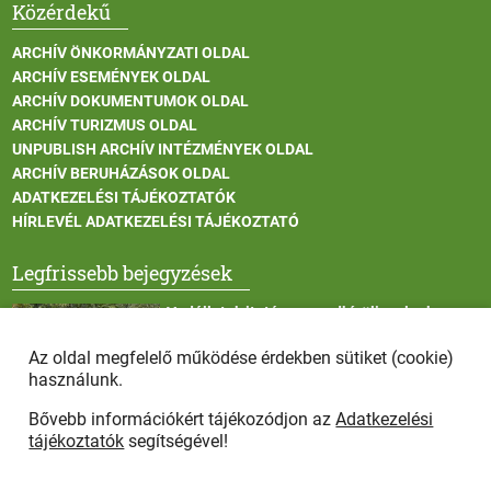
Közérdekű
ARCHÍV ÖNKORMÁNYZATI OLDAL
ARCHÍV ESEMÉNYEK OLDAL
ARCHÍV DOKUMENTUMOK OLDAL
ARCHÍV TURIZMUS OLDAL
UNPUBLISH ARCHÍV INTÉZMÉNYEK OLDAL
ARCHÍV BERUHÁZÁSOK OLDAL
ADATKEZELÉSI TÁJÉKOZTATÓK
HÍRLEVÉL ADATKEZELÉSI TÁJÉKOZTATÓ
Legfrissebb bejegyzések
Vadállatok itatása a rendkívüli melegben
Az oldal megfelelő működése érdekben sütiket (cookie)
használunk.
Bővebb információkért tájékozódjon az
Adatkezelési
Afrikai sertéspestis - kérések a lakosság felé
tájékoztatók
segítségével!