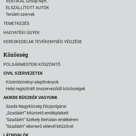
VERTIKAL Group Nyrt.
ELSZÁLLÍTOTT AUTÓK
Területi szervek
TEMETKEZÉS
HAGYATÉKI ÜGYEK
KERESKEDELMI TEVÉKENYSÉG VÉGZÉSE
Közösség
POLGÁRMESTERI KÖSZÖNTŐ
CIVIL SZERVEZETEK
Közintézményi alapítványok
Helyi regisztrált önszerveződő közösségek
AKIKRE BÜSZKÉK VAGYUNK
Szada Nagyközség Díszpolgárai
„Szadáért” kitüntető emlékplakett
"Szadáért" Székely Bertalan emlékérem
"Szadáért" elismerő oklevél kitűzővel
LÁTNIVALÓK