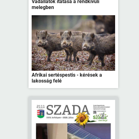
Vadállatok itatása a rendkívüli
melegben
Afrikai sertéspestis - kérések a
lakosság felé