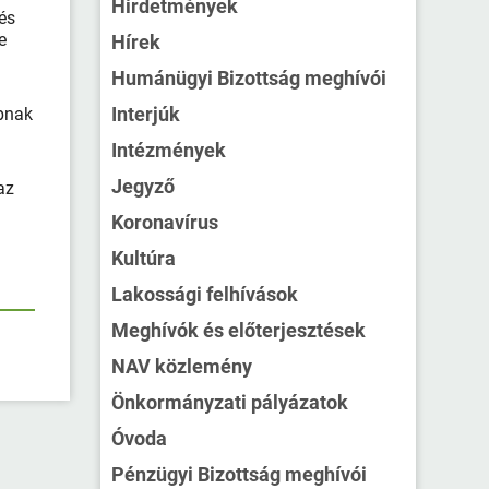
Hirdetmények
 és
e
Hírek
Humánügyi Bizottság meghívói
Interjúk
apnak
Intézmények
Jegyző
az
Koronavírus
Kultúra
Lakossági felhívások
Meghívók és előterjesztések
NAV közlemény
Önkormányzati pályázatok
Óvoda
Pénzügyi Bizottság meghívói