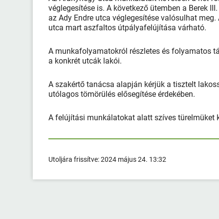
véglegesítése is. A következő ütemben a Berek III.
az Ady Endre utca véglegesítése valósulhat meg.
utca mart aszfaltos útpályafelújítása várható.
A munkafolyamatokról részletes és folyamatos t
a konkrét utcák lakói.
A szakértő tanácsa alapján kérjük a tisztelt lakoss
utólagos tömörülés elősegítése érdekében.
A felújítási munkálatokat alatt szíves türelmüket 
Utoljára frissítve:
2024 május 24. 13:32