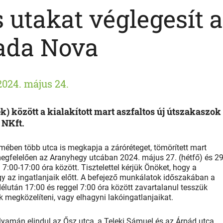
 utakat véglegesít a
ada Nova
2024. május 24.
ek) között a kialakított mart aszfaltos új útszakaszok
 NKft.
emében több utca is megkapja a záróréteget, tömörített mart
egfelelően az Aranyhegy utcában 2024. május 27. (hétfő) és 29
l 7:00-17:00 óra között. Tisztelettel kérjük Önöket, hogy a
gy az ingatlanjaik előtt. A befejező munkálatok időszakában a
élután 17:00 és reggel 7:00 óra között zavartalanul tesszük
megközelíteni, vagy elhagyni lakóingatlanjaikat.
lyamán elindul az Ősz utca, a Teleki Sámuel és az Árpád utca