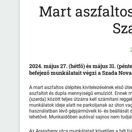
Mart aszfaltos
Sz
2024. május 27. (hétfő) és május 31. (pént
befejező munkálatait végzi a Szada Nova
A mart aszfaltos útépítés kivitelezésének első üt
aszfaltot és dupla mennyiségű emulziót. Ennek m
(szerda) között teljes útzárra kell számítani regge
munkálatok ideje alatt ne parkoljanak az úton va
használatban lévő gépjárműveik ki- és beállását d
lehetővé. Munkaidőben autóval sajnos nem tudják 
Az Aranyhegy utca munkálatait követően a hét fo