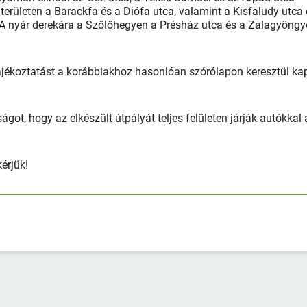
 területen a Barackfa és a Diófa utca, valamint a Kisfaludy utca
 A nyár derekára a Szőlőhegyen a Présház utca és a Zalagyöngy
ájékoztatást a korábbiakhoz hasonlóan szórólapon keresztül k
ágot, hogy az elkészült útpályát teljes felületen járják autókkal 
kérjük!