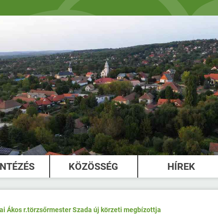
INTÉZÉS
KÖZÖSSÉG
HÍREK
rai Ákos r.törzsőrmester Szada új körzeti megbízottja