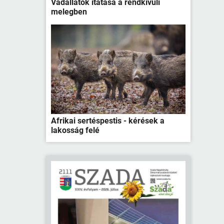
Vadállatok itatása a rendkívüli
melegben
Afrikai sertéspestis - kérések a
lakosság felé