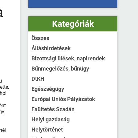
a
Kategóriák
Összes
Álláshirdetések
Bizottsági ülések, napirendek
Bűnmegelőzés, bűnügy
DtKH
i
tte,
Egészségügy
hol
Európai Uniós Pályázatok
ént
Faültetés Szadán
gy
Helyi gazdaság
Helytörténet
nél