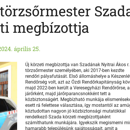
.törzsőrmester Szad
ti megbízottja
2024. április 25.
Új körzeti megbízottja van Szadának Nyitrai Ákos r.
törzsőrmester személyében, aki 2017-ben kezdte
rendőri pályafutását. Első állomáshelye a Készenlét
Rendőrség volt, azt az Ózdi Rendőrkapitányság köve
majd 2022-ben került a Veresegyházi Rendőrőrse, a
járőrként, majd járőrparancsnokként tett a
közbiztonságért. Megbízható munkája elismerések
esett rá felettese választása, így mostantól az amú
köztudottan nagyon jó közbiztonsági mutatókkal
rendelkező Szada körzeti megbízottjaként
számíthatunk munkájára. Igyekszik megismerni mi
hamarabb településünk sajátosságait, amit a