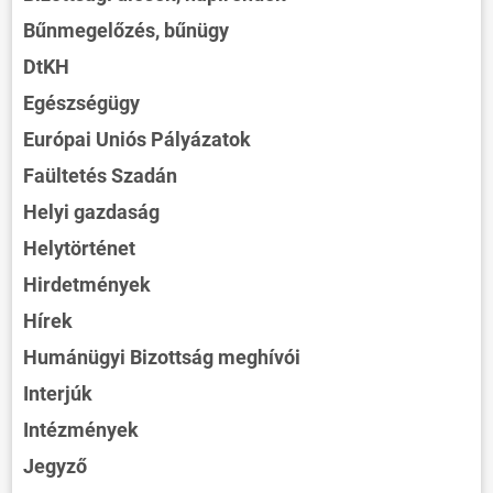
Bűnmegelőzés, bűnügy
DtKH
Egészségügy
Európai Uniós Pályázatok
Faültetés Szadán
Helyi gazdaság
Helytörténet
Hirdetmények
Hírek
Humánügyi Bizottság meghívói
Interjúk
Intézmények
Jegyző