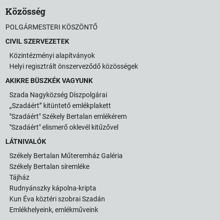
Közösség
POLGÁRMESTERI KÖSZÖNTŐ
CIVIL SZERVEZETEK
Közintézményi alapítványok
Helyi regisztrált önszerveződő közösségek
AKIKRE BÜSZKÉK VAGYUNK
Szada Nagyközség Díszpolgárai
„Szadáért” kitüntető emlékplakett
"Szadáért" Székely Bertalan emlékérem
"Szadáért" elismerő oklevél kitűzővel
LÁTNIVALÓK
Székely Bertalan Műteremház Galéria
Székely Bertalan síremléke
Tájház
Rudnyánszky kápolna-kripta
Kun Éva köztéri szobrai Szadán
Emlékhelyeink, emlékműveink