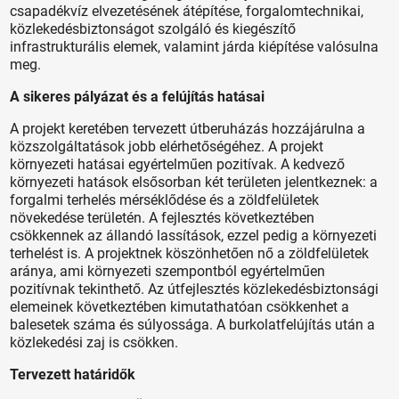
csapadékvíz elvezetésének átépítése, forgalomtechnikai,
közlekedésbiztonságot szolgáló és kiegészítő
infrastrukturális elemek, valamint járda kiépítése valósulna
meg.
A sikeres pályázat és a felújítás hatásai
A projekt keretében tervezett útberuházás hozzájárulna a
közszolgáltatások jobb elérhetőségéhez. A projekt
környezeti hatásai egyértelműen pozitívak. A kedvező
környezeti hatások elsősorban két területen jelentkeznek: a
forgalmi terhelés mérséklődése és a zöldfelületek
növekedése területén. A fejlesztés következtében
csökkennek az állandó lassítások, ezzel pedig a környezeti
terhelést is. A projektnek köszönhetően nő a zöldfelületek
aránya, ami környezeti szempontból egyértelműen
pozitívnak tekinthető. Az útfejlesztés közlekedésbiztonsági
elemeinek következtében kimutathatóan csökkenhet a
balesetek száma és súlyossága. A burkolatfelújítás után a
közlekedési zaj is csökken.
Tervezett határidők