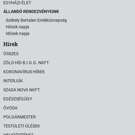
EGYHÁZI ÉLET
ÁLLANDÓ RENDEZVÉNYEINK
Székely Bertalan Emlékünnepség
Hősök napja
Idősek napja
Hírek
ÖSSZES
ZÖLD HÍD B.I.G.G. NKFT.
KORONAVÍRUS HÍREK
INTERJÚK
SZADA NOVA NKFT.
EGÉSZSÉGÜGY
ÓVODA
POLGÁRMESTER
TESTÜLETI ÜLÉSEK
HELYTÖRTÉNET