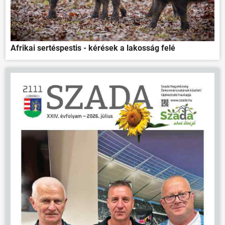
Afrikai sertéspestis - kérések a lakosság felé