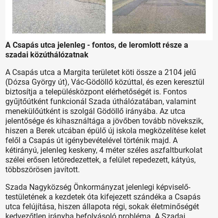
A Csapás utca jelenleg - fontos, de leromlott része a
szadai közúthálózatnak
A Csapás utca a Margita területet köti össze a 2104 jelű
(Dózsa György út), Vác-Gödöllő közúttal, és ezen keresztül
biztosítja a településközpont elérhetőségét is. Fontos
gyűjtőútként funkcionál Szada úthálózatában, valamint
menekülőútként is szolgál Gödöllő irányába. Az utca
jelentősége és kihasználtága a jövőben tovább növekszik,
hiszen a Berek utcában épülő új iskola megközelítése kelet
felől a Csapás út igénybevételével történik majd. A
kétirányú, jelenleg keskeny, 4 méter széles aszfaltburkolat
szélei erősen letöredezettek, a felület repedezett, kátyús,
többszörösen javított.
Szada Nagyközség Önkormányzat jelenlegi képviselő-
testületének a kezdetek óta kifejezett szándéka a Csapás
utca felújítása, hiszen állapota régi, sokak életminőségét
kedvezőtlen irányba befolyásoló probléma. A Szadai