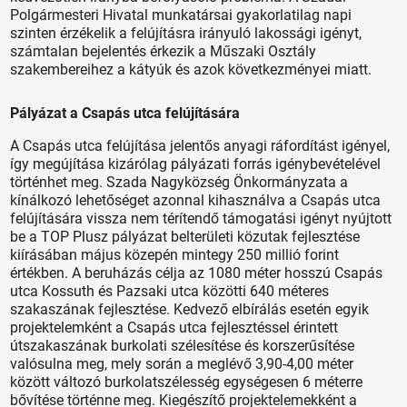
Polgármesteri Hivatal munkatársai gyakorlatilag napi
szinten érzékelik a felújításra irányuló lakossági igényt,
számtalan bejelentés érkezik a Műszaki Osztály
szakembereihez a kátyúk és azok következményei miatt.
Pályázat a Csapás utca felújítására
A Csapás utca felújítása jelentős anyagi ráfordítást igényel,
így megújítása kizárólag pályázati forrás igénybevételével
történhet meg. Szada Nagyközség Önkormányzata a
kínálkozó lehetőséget azonnal kihasználva a Csapás utca
felújítására vissza nem térítendő támogatási igényt nyújtott
be a TOP Plusz pályázat belterületi közutak fejlesztése
kiírásában május közepén mintegy 250 millió forint
értékben. A beruházás célja az 1080 méter hosszú Csapás
utca Kossuth és Pazsaki utca közötti 640 méteres
szakaszának fejlesztése. Kedvező elbírálás esetén egyik
projektelemként a Csapás utca fejlesztéssel érintett
útszakaszának burkolati szélesítése és korszerűsítése
valósulna meg, mely során a meglévő 3,90-4,00 méter
között változó burkolatszélesség egységesen 6 méterre
bővítése történne meg. Kiegészítő projektelemekként a