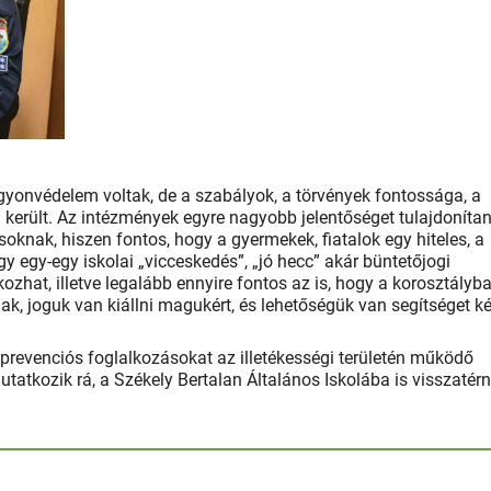
gyonvédelem voltak, de a szabályok, a törvények fontossága, a
 került. Az intézmények egyre nagyobb jelentőséget tulajdoníta
oknak, hiszen fontos, hogy a gyermekek, fiatalok egy hiteles, a
y egy-egy iskolai „vicceskedés”, „jó hecc” akár büntetőjogi
kozhat, illetve legalább ennyire fontos az is, hogy a korosztályb
ak, joguk van kiállni magukért, és lehetőségük van segítséget ké
prevenciós foglalkozásokat az illetékességi területén működő
atkozik rá, a Székely Bertalan Általános Iskolába is visszatér