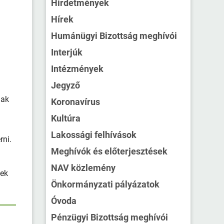
Hirdetmények
Hírek
Humánügyi Bizottság meghívói
Interjúk
Intézmények
Jegyző
nak
Koronavírus
Kultúra
a
Lakossági felhívások
rni.
Meghívók és előterjesztések
NAV közlemény
nek
Önkormányzati pályázatok
Óvoda
Pénzügyi Bizottság meghívói