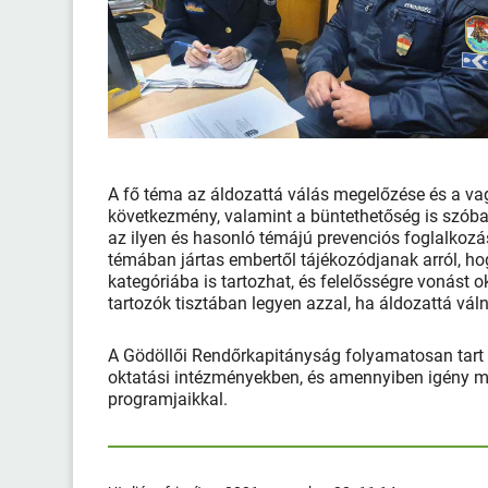
A fő téma az áldozattá válás megelőzése és a va
következmény, valamint a büntethetőség is szóba
az ilyen és hasonló témájú prevenciós foglalkozás
témában jártas embertől tájékozódjanak arról, hog
kategóriába is tartozhat, és felelősségre vonást o
tartozók tisztában legyen azzal, ha áldozattá váln
A Gödöllői Rendőrkapitányság folyamatosan tart 
oktatási intézményekben, és amennyiben igény mut
programjaikkal.