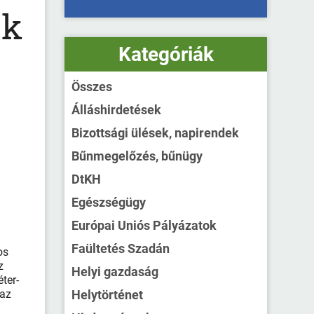
ak
Kategóriák
Összes
Álláshirdetések
Bizottsági ülések, napirendek
Bűnmegelőzés, bűnügy
DtKH
Egészségügy
Európai Uniós Pályázatok
Faültetés Szadán
os
z
Helyi gazdaság
ter-
 az
Helytörténet