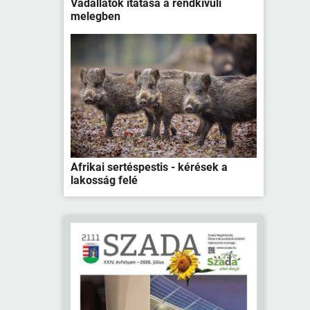
Vadállatok itatása a rendkívüli
melegben
Afrikai sertéspestis - kérések a
lakosság felé