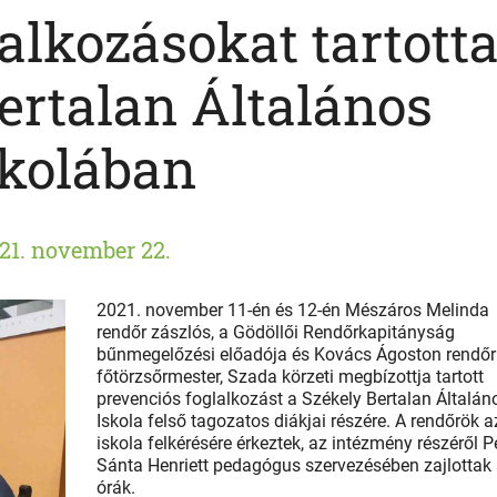
alkozásokat tartott
ertalan Általános
skolában
21. november 22.
2021. november 11-én és 12-én Mészáros Melinda
rendőr zászlós, a Gödöllői Rendőrkapitányság
bűnmegelőzési előadója és Kovács Ágoston rendőr
főtörzsőrmester, Szada körzeti megbízottja tartott
prevenciós foglalkozást a Székely Bertalan Általán
Iskola felső tagozatos diákjai részére. A rendőrök a
iskola felkérésére érkeztek, az intézmény részéről Pé
Sánta Henriett pedagógus szervezésében zajlottak
órák.