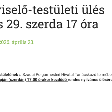
selő-testületi ülés
s 29. szerda 17 óra
2026. április 23.
stületének
a Szadai Polgármesteri Hivatal Tanácskozó termébe
napján (szerdán) 17.00 órakor kezdődő
rendes nyilvános ülésér