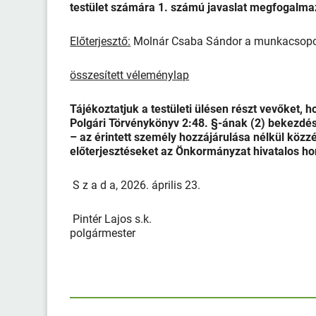
testület számára 1. számú javaslat megfogalma
Előterjesztő:
Molnár Csaba Sándor a munkacsopo
összesített véleménylap
Tájékoztatjuk a testületi ülésen részt vevőket, 
Polgári Törvénykönyv 2:48. §-ának (2) bekezdés
– az érintett személy hozzájárulása nélkül közzé
előterjesztéseket az Önkormányzat hivatalos ho
S z a d a, 2026. április 23.
Pintér Lajos s.k.
polgármester