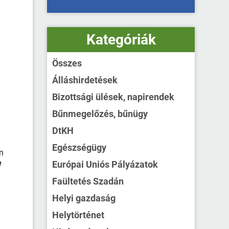
Kategóriák
Összes
Álláshirdetések
Bizottsági ülések, napirendek
Bűnmegelőzés, bűnügy
DtKH
Egészségügy
n
e
Európai Uniós Pályázatok
Faültetés Szadán
Helyi gazdaság
Helytörténet