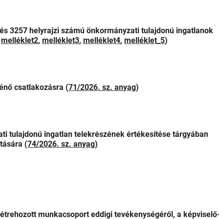
és 3257 helyrajzi számú önkormányzati tulajdonú ingatlanok
,
melléklet2
,
melléklet3
,
melléklet4
,
melléklet_5
)
énő csatlakozásra (
71/2026. sz. anyag
)
i tulajdonú ingatlan telekrészének értékesítése tárgyában
ítására
(74/2026. sz. anyag)
létrehozott munkacsoport eddigi tevékenységéről, a képviselő