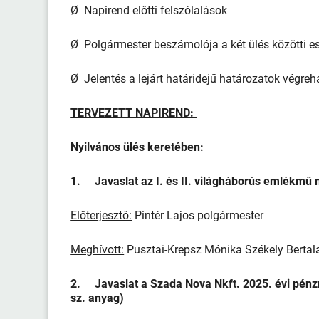
Ø Napirend előtti felszólalások
Ø Polgármester beszámolója a két ülés közötti 
Ø Jelentés a lejárt határidejű határozatok végreh
TERVEZETT NAPIREND:
Nyilvános ülés keretében:
1. Javaslat az I. és II. világháborús emlékmű n
Előterjesztő:
Pintér Lajos polgármester
Meghívott:
Pusztai-Krepsz Mónika Székely Bertal
2. Javaslat a Szada Nova Nkft. 2025. évi pénz
sz. anyag
)