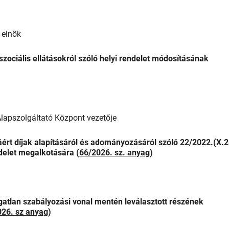
 elnök
ociális ellátásokról szóló helyi rendelet módosításának
lapszolgáltató Központ vezetője
ért díjak alapításáról és adományozásáról szóló 22/2022.(X.2
ndelet megalkotására (
66/2026. sz. anyag
)
gatlan szabályozási vonal mentén leválasztott részének
026. sz anyag
)