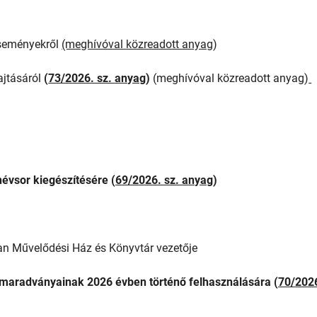
eseményekről
(meghívóval közreadott anyag
)
ajtásáról
(
73/2026. sz. anyag
)
(meghívóval közreadott anyag)
évsor kiegészítésére (
69/2026. sz. anyag
)
an Művelődési Ház és Könyvtár vezetője
maradványainak 2026 évben történő felhasználására (
70/202