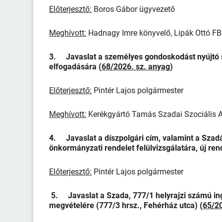
Előterjesztő:
Boros Gábor ügyvezető
Meghívott:
Hadnagy Imre könyvelő, Lipák Ottó FB
3. Javaslat a személyes gondoskodást nyújtó sz
elfogadására (
68/2026. sz. anyag
)
Előterjesztő:
Pintér Lajos polgármester
Meghívott:
Kerékgyártó Tamás Szadai Szociális A
4. Javaslat a díszpolgári cím, valamint a Szadá
önkormányzati rendelet felülvizsgálatára, új re
Előterjesztő:
Pintér Lajos polgármester
5. Javaslat a Szada, 777/1 helyrajzi számú in
megvételére (777/3 hrsz., Fehérház utca) (
65/2