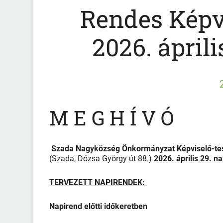
Rendes Képvi
2026. áprili
M E G H Í V Ó
Szada Nagyközség Önkormányzat Képviselő-te
(Szada, Dózsa György út 88.)
2026. április 29. 
TERVEZETT NAPIRENDEK:
Napirend előtti időkeretben