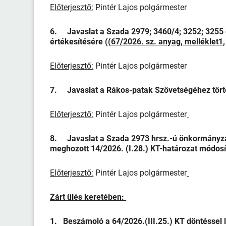
Előterjesztő:
Pintér Lajos polgármester
6. Javaslat a Szada 2979; 3460/4; 3252; 3255 
értékesítésére ((
67/2026. sz. anyag
,
melléklet1
Előterjesztő:
Pintér Lajos polgármester
7. Javaslat a Rákos-patak Szövetségéhez tört
Előterjesztő:
Pintér Lajos polgármester
8. Javaslat a Szada 2973 hrsz.-ú önkormányzat
meghozott 14/2026. (I.28.) KT-határozat módos
Előterjesztő:
Pintér Lajos polgármester
Zárt ülés keretében:
1. Beszámoló a 64/2026.(III.25.) KT döntéssel 