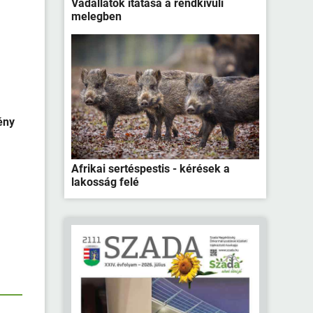
Vadállatok itatása a rendkívüli
melegben
a
ény
Afrikai sertéspestis - kérések a
lakosság felé